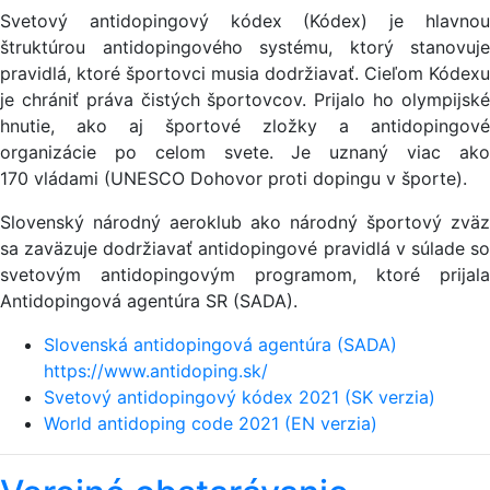
Svetový antidopingový kódex (Kódex) je hlavnou
štruktúrou antidopingového systému, ktorý stanovuje
pravidlá, ktoré športovci musia dodržiavať. Cieľom Kódexu
je chrániť práva čistých športovcov. Prijalo ho olympijské
hnutie, ako aj športové zložky a antidopingové
organizácie po celom svete. Je uznaný viac ako
170 vládami (UNESCO Dohovor proti dopingu v športe).
Slovenský národný aeroklub ako národný športový zväz
sa zaväzuje dodržiavať antidopingové pravidlá v súlade so
svetovým antidopingovým programom, ktoré prijala
Antidopingová agentúra SR (SADA).
Slovenská antidopingová agentúra (SADA)
https://www.antidoping.sk/
Svetový antidopingový kódex 2021 (SK verzia)
World antidoping code 2021 (EN verzia)