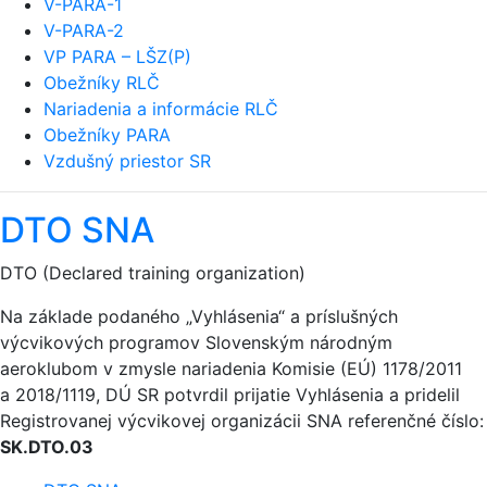
V-PARA-1
V-PARA-2
VP PARA – LŠZ(P)
Obežníky RLČ
Nariadenia a informácie RLČ
Obežníky PARA
Vzdušný priestor SR
DTO SNA
DTO (Declared training organization)
Na základe podaného „Vyhlásenia“ a príslušných
výcvikových programov Slovenským národným
aeroklubom v zmysle nariadenia Komisie (EÚ) 1178/2011
a 2018/1119, DÚ SR potvrdil prijatie Vyhlásenia a pridelil
Registrovanej výcvikovej organizácii SNA referenčné číslo:
SK.DTO.03