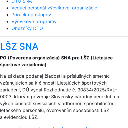
DTO SNA
Vedúci personál výcvikovej organizácie
Príručka postupov
Výcvikové programy
Obežníky DTO
LŠZ SNA
PO (Poverená organizácia) SNA pre LŠZ (Lietajúce
športové zariadenia)
Na základe podanej žiadosti a príslušných smerníc
vzťahujúcich sa k činnosti Lietajúcich športových
zariadení, DÚ vydal Rozhodnutie č. 30834/2025/RVL-
0003, ktorým poveruje Slovenský národný aeroklub na
výkon činností súvisiacich s odbornou spôsobilosťou
leteckého personálu, overovaním sposobilosti LŠZ
a evidenciou LŠZ.