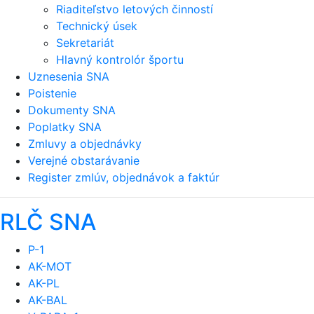
Riaditeľstvo letových činností
Technický úsek
Sekretariát
Hlavný kontrolór športu
Uznesenia SNA
Poistenie
Dokumenty SNA
Poplatky SNA
Zmluvy a objednávky
Verejné obstarávanie
Register zmlúv, objednávok a faktúr
RLČ SNA
P-1
AK-MOT
AK-PL
AK-BAL