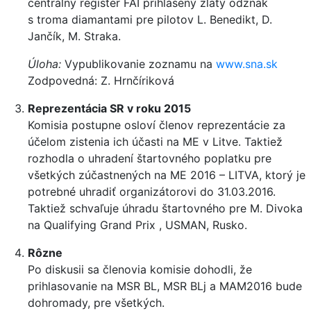
centrálny register FAI prihlásený zlatý odznak
s troma diamantami pre pilotov L. Benedikt, D.
Jančík, M. Straka.
Úloha:
Vypublikovanie zoznamu na
www.sna.sk
Zodpovedná: Z. Hrnčíriková
Reprezentácia SR v roku 2015
Komisia postupne osloví členov reprezentácie za
účelom zistenia ich účasti na ME v Litve. Taktiež
rozhodla o uhradení štartovného poplatku pre
všetkých zúčastnených na ME 2016 – LITVA, ktorý je
potrebné uhradiť organizátorovi do 31.03.2016.
Taktiež schvaľuje úhradu štartovného pre M. Divoka
na Qualifying Grand Prix , USMAN, Rusko.
Rôzne
Po diskusii sa členovia komisie dohodli, že
prihlasovanie na MSR BL, MSR BLj a MAM2016 bude
dohromady, pre všetkých.