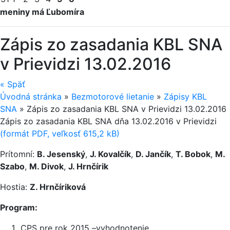
meniny má Ľubomíra
Zápis zo zasadania KBL SNA
v Prievidzi 13.02.2016
«
Späť
Úvodná stránka
»
Bezmotorové lietanie
»
Zápisy KBL
SNA
»
Zápis zo zasadania KBL SNA v Prievidzi 13.02.2016
Zápis zo zasadania KBL SNA dňa 13.02.2016 v Pri­evidzi
(formát PDF, veľkosť 615,2 kB)
Prítomní:
B. Jesenský
,
J. Kovalčík
,
D. Jančík
,
T. Bobok
,
M.
Szabo
,
M. Divok
,
J. Hrnčírik
Hostia:
Z. Hrnčíriková
Program:
CPS pre rok 2015 –vyhodnotenie