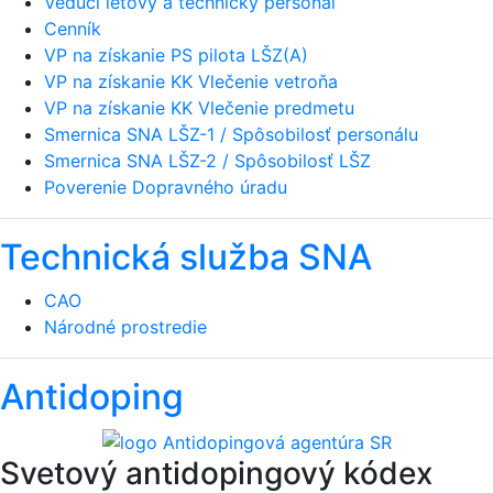
Vedúci letový a technický personál
Cenník
VP na získanie PS pilota LŠZ(A)
VP na získanie KK Vlečenie vetroňa
VP na získanie KK Vlečenie predmetu
Smernica SNA LŠZ-1 / Spôsobilosť personálu
Smernica SNA LŠZ-2 / Spôsobilosť LŠZ
Poverenie Dopravného úradu
Technická služba SNA
CAO
Národné prostredie
Antidoping
Svetový antidopingový kódex