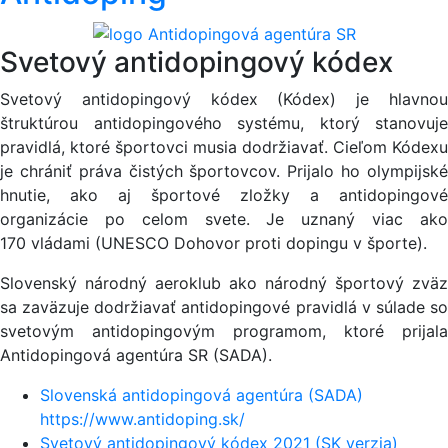
Svetový antidopingový kódex
Svetový antidopingový kódex (Kódex) je hlavnou
štruktúrou antidopingového systému, ktorý stanovuje
pravidlá, ktoré športovci musia dodržiavať. Cieľom Kódexu
je chrániť práva čistých športovcov. Prijalo ho olympijské
hnutie, ako aj športové zložky a antidopingové
organizácie po celom svete. Je uznaný viac ako
170 vládami (UNESCO Dohovor proti dopingu v športe).
Slovenský národný aeroklub ako národný športový zväz
sa zaväzuje dodržiavať antidopingové pravidlá v súlade so
svetovým antidopingovým programom, ktoré prijala
Antidopingová agentúra SR (SADA).
Slovenská antidopingová agentúra (SADA)
https://www.antidoping.sk/
Svetový antidopingový kódex 2021 (SK verzia)