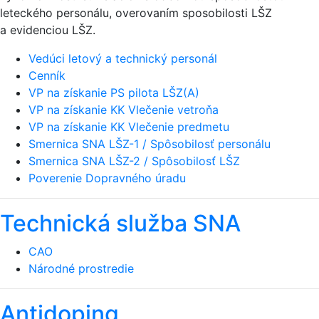
leteckého personálu, overovaním sposobilosti LŠZ
a evidenciou LŠZ.
Vedúci letový a technický personál
Cenník
VP na získanie PS pilota LŠZ(A)
VP na získanie KK Vlečenie vetroňa
VP na získanie KK Vlečenie predmetu
Smernica SNA LŠZ-1 / Spôsobilosť personálu
Smernica SNA LŠZ-2 / Spôsobilosť LŠZ
Poverenie Dopravného úradu
Technická služba SNA
CAO
Národné prostredie
Antidoping