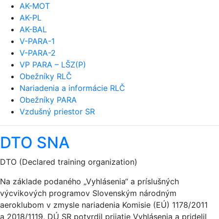
AK-MOT
AK-PL
AK-BAL
V-PARA-1
V-PARA-2
VP PARA – LŠZ(P)
Obežníky RLČ
Nariadenia a informácie RLČ
Obežníky PARA
Vzdušný priestor SR
DTO SNA
DTO (Declared training organization)
Na základe podaného „Vyhlásenia“ a príslušných
výcvikových programov Slovenským národným
aeroklubom v zmysle nariadenia Komisie (EÚ) 1178/2011
a 2018/1119, DÚ SR potvrdil prijatie Vyhlásenia a pridelil