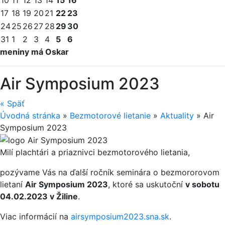
17
18
19
20
21
22
23
24
25
26
27
28
29
30
31
1
2
3
4
5
6
meniny má Oskar
Air Symposium 2023
«
Späť
Úvodná stránka
»
Bezmotorové lietanie
»
Aktuality
»
Air
Symposium 2023
Milí plachtári a priaznivci bezmotorového lietania,
pozývame Vás na ďalší ročník seminára o bezmororovom
lietaní
Air Symposium 2023
, ktoré sa uskutoční
v sobotu
04.02.2023 v Ži­line
.
Viac informácií na
airsymposium2023­.sna.sk
.