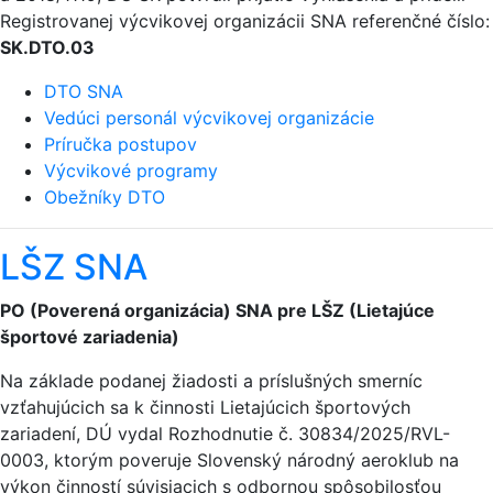
Registrovanej výcvikovej organizácii SNA referenčné číslo:
SK.DTO.03
DTO SNA
Vedúci personál výcvikovej organizácie
Príručka postupov
Výcvikové programy
Obežníky DTO
LŠZ SNA
PO (Poverená organizácia) SNA pre LŠZ (Lietajúce
športové zariadenia)
Na základe podanej žiadosti a príslušných smerníc
vzťahujúcich sa k činnosti Lietajúcich športových
zariadení, DÚ vydal Rozhodnutie č. 30834/2025/RVL-
0003, ktorým poveruje Slovenský národný aeroklub na
výkon činností súvisiacich s odbornou spôsobilosťou