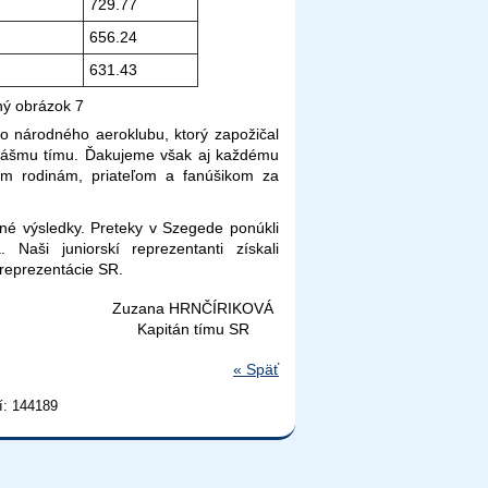
729.77
656.24
631.43
o národného aeroklubu, ktorý zapožičal
u nášmu tímu. Ďakujeme však aj každému
m rodinám, priateľom a fanúšikom za
ekné výsledky. Preteky v Szegede ponúkli
Naši juniorskí reprezentanti získali
 reprezentácie SR.
Zuzana HRNČÍRIKOVÁ
Kapitán tímu SR
«
Späť
í: 144189