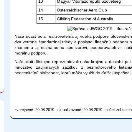
13
Magyar Vitorlázórepülő Szövetség
14
Österreichischer Aero Club
15
Gliding Federation of Australia
Naša účasť bola realizovateľná aj vďaka podpore Slovenskéh
dva vetrone štandardnej triedy a poskytol finančnú podpor
známemu aj neznámemu sponzorovi, podporovateľovi, naši
morálnu podporu.
Naši piloti dôstojne reprezentovali našu krajinu a dosiahli p
množstvo zaujímavých zážitkov z bezmotorového lietania. 
neoceniteľnú skúsenosť, ktorú môžu využiť do ďalšej úspešnej
zverejnené: 20.08.2019 | aktualizované: 20.08.2019 | počet zobrazen