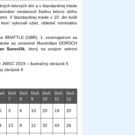
atných letových dní a v štandardnej triede
nizátor nestanovil žiadnu letovú úlohu
mi. V štandardnej triede v 10. dni kvôli
orí vykonali vzlet, obletieť minimálnu
 Jake BRATTLE (GBR), 1. vicemajstrom sa
ieste sa umiestnil Maximilian DORSCH
an Surovčík
, ktorý na svojom vetroni
eň
Deň
Deň
Deň
Deň
Deň
Deň
7
8
9
10
11
12
5
3
6
10
20
19
20
9
13
8
12
32
43
26