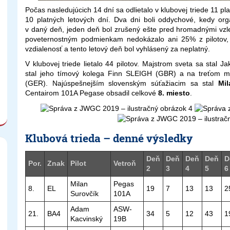
Počas nasledujúcich 14 dní sa odlietalo v klubovej triede 11 pl
10 platných letových dní. Dva dni boli oddychové, kedy orga
v daný deň, jeden deň bol zrušený ešte pred hromadnými vzlet
poveternostným podmienkam nedokázalo ani 25% z pilotov, kt
vzdialenosť a tento letový deň bol vyhlásený za neplatný.
V klubovej triede lietalo 44 pilotov. Majstrom sveta sa stal
stal jeho tímový kolega Finn SLEIGH (GBR) a na treťom m
(GER). Najúspešnejším slovenským súťažiacim sa stal
Mil
Centairom 101A Pegase obsadil celkové
8. miesto
.
Klubová trieda – denné výsledky
Deň
Deň
Deň
Deň
D
Por.
Znak
Pilot
Vetroň
2
3
4
5
6
Milan
Pegas
8.
EL
19
7
13
13
2
Surovčík
101A
Adam
ASW-
21.
BA4
34
5
12
43
1
Kacvinský
19B