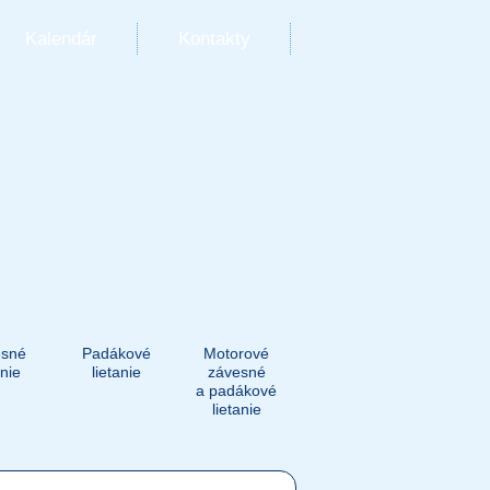
Kalendár
Kontakty
sné
Padákové
Motorové
anie
lietanie
závesné
a padákové
lietanie