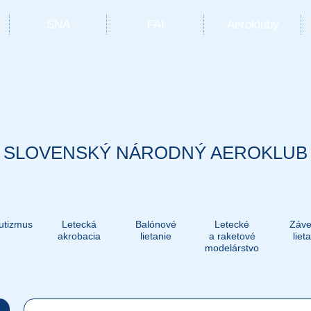
SNA
FAI
Aerokluby
SLOVENSKÝ NÁRODNÝ AEROKLUB
utizmus
Letecká
Balónové
Letecké
Záve
akrobacia
lietanie
a raketové
liet
modelárstvo