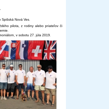
,
ub Spišská Nová Ves.
ého pilota, z rodiny alebo priateľov či
zemie.
niálom, v sobotu 27. júla 2019.