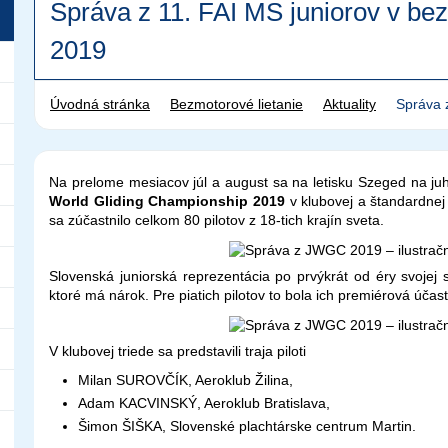
Správa z 11. FAI MS juniorov v be
2019
Úvodná stránka
Bezmotorové lietanie
Aktuality
Správa 
v bezmotorovom lietaní 2019
Na prelome mesiacov júl a august sa na letisku Szeged na ju
World Gliding Championship 2019
v klubovej a štandardnej
sa zúčastnilo celkom 80 pilotov z 18-tich krajín sveta.
Slovenská juniorská reprezentácia po prvýkrát od éry svojej 
ktoré má nárok. Pre piatich pilotov to bola ich premiérová účasť
V klubovej triede sa predstavili traja piloti
Milan SUROVČÍK, Aeroklub Žilina,
Adam KACVINSKÝ, Aeroklub Bratislava,
Šimon ŠIŠKA, Slovenské plachtárske centrum Martin.