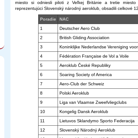
miesto si odniesli piloti z Veľkej Británie a tretie miesto
reprezentujúci Slovenský národný aeroklub, obsadili celkové 12
Poradie
NAC
1
Deutscher Aero Club
2
British Gliding Association
3
Koninklijke Nederlandse Vereniging voor
4
Fédération Française de Vol a Voile
5
Aeroklub České Republiky
6
Soaring Society of America
7
Aero-Club der Schweiz
8
Polski Aeroklub
9
Liga van Vlaamse Zweefvliegclubs
10
Kongelig Dansk Aeroklub
11
Lietuvos Sklandymo Sporto Federacija
12
Slovenský Národný Aeroklub