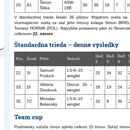
Šimon
ASW-
29.
A1
30
38
18
7
1
Šiška
19B
V štandardnej triede lietalo 36 pilotov. Majstrom sveta
vicemajstrom sveta sa stal jeho tímový kolega Simon BRIE
Tomasz HORNIK (POL). Najvyššie postavený pilot zo Slovens
celkovom
22. mieste
.
Štandardná trieda – denné výsledky
Deň
Deň
Deň
Por.
Znak
Pilot
Vetroň
2
3
4
Samuel
LS-8–15 –
22 .
SI
25
34
32
Posluch
winglet
Viktória
Discus 2b –
33.
DI
28
19
24
Divoková
winglet
Miroslav
LS-8–15 –
35.
TC
32
9
35
Belianský
winglet
Team cup
Podmienky súťaže tímov splnilo celkom 15 tímov. Súťaž tímov