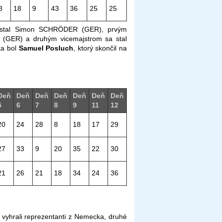
8
18
9
43
36
25
25
 sa stal Simon SCHRÖDER (GER), prvým
L (GER) a druhým vicemajstrom sa stal
ka bol
Samuel Posluch
, ktorý skončil na
Deň
Deň
Deň
Deň
Deň
Deň
Deň
5
6
7
8
9
11
12
20
24
28
8
18
17
29
27
33
9
20
35
22
30
21
26
21
18
34
24
36
 vyhrali reprezentanti z Nemecka, druhé