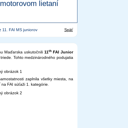
zmotorovom lietaní
z 11. FAI MS juniorov
Späť
th
hu Maďarska uskutočnili
11
FAI Junior
 triede. Tohto medzinárodného podujatia
samostatnosti zaplnila všetky miesta, na
 na FAI súťaži 1. kategórie.