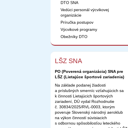
DTO SNA
Vedúci personál výcvikovej
organizácie
Príručka postupov
Výcvikové programy
Obežníky DTO
LŠZ SNA
PO (Poverená organizácia) SNA pre
LŠZ (Lietajúce športové zariadenia)
Na základe podanej žiadosti
a príslušných smerníc vzťahujúcich sa
k činnosti Lietajúcich športových
zariadení, DÚ vydal Rozhodnutie
č. 30834/2025/RVL-0003, ktorým
poveruje Slovenský národný aeroklub
na výkon činností súvisiacich
s odbornou spôsobilosťou leteckého