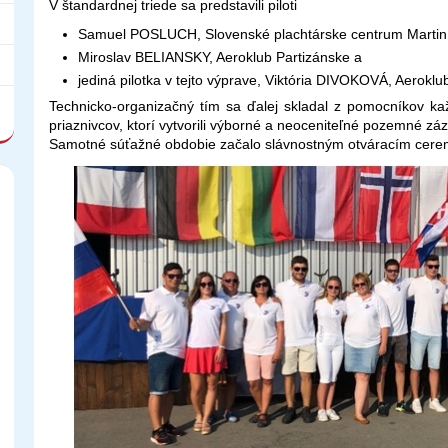
V štandardnej triede sa predstavili piloti
Samuel POSLUCH, Slovenské plachtárske centrum Martin
Miroslav BELIANSKY, Aeroklub Partizánske a
jediná pilotka v tejto výprave, Viktória DIVOKOVÁ, Aerokl
Technicko-organizačný tím sa ďalej skladal z pomocníkov každ
priaznivcov, ktorí vytvorili výborné a neoceniteľné pozemné zá
Samotné súťažné obdobie začalo slávnostným otváracím ceremo