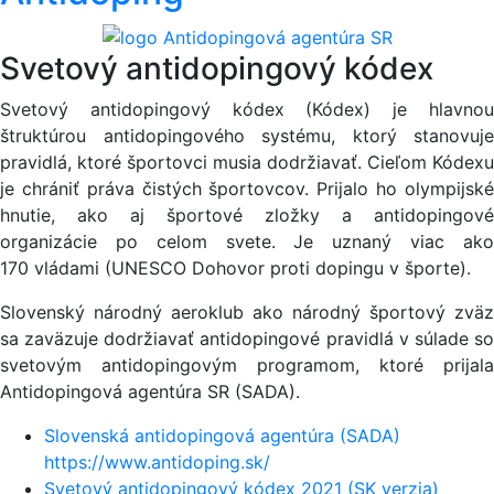
Svetový antidopingový kódex
Svetový antidopingový kódex (Kódex) je hlavnou
štruktúrou antidopingového systému, ktorý stanovuje
pravidlá, ktoré športovci musia dodržiavať. Cieľom Kódexu
je chrániť práva čistých športovcov. Prijalo ho olympijské
hnutie, ako aj športové zložky a antidopingové
organizácie po celom svete. Je uznaný viac ako
170 vládami (UNESCO Dohovor proti dopingu v športe).
Slovenský národný aeroklub ako národný športový zväz
sa zaväzuje dodržiavať antidopingové pravidlá v súlade so
svetovým antidopingovým programom, ktoré prijala
Antidopingová agentúra SR (SADA).
Slovenská antidopingová agentúra (SADA)
https://www.antidoping.sk/
Svetový antidopingový kódex 2021 (SK verzia)