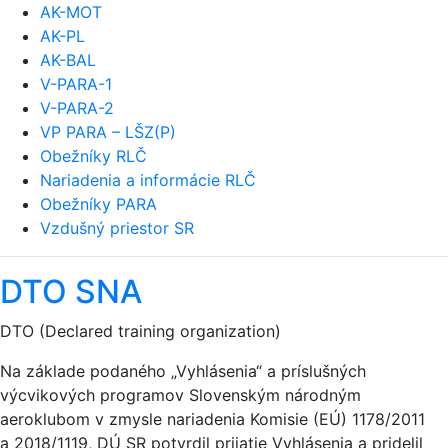
AK-MOT
AK-PL
AK-BAL
V-PARA-1
V-PARA-2
VP PARA – LŠZ(P)
Obežníky RLČ
Nariadenia a informácie RLČ
Obežníky PARA
Vzdušný priestor SR
DTO SNA
DTO (Declared training organization)
Na základe podaného „Vyhlásenia“ a príslušných
výcvikových programov Slovenským národným
aeroklubom v zmysle nariadenia Komisie (EÚ) 1178/2011
a 2018/1119, DÚ SR potvrdil prijatie Vyhlásenia a pridelil