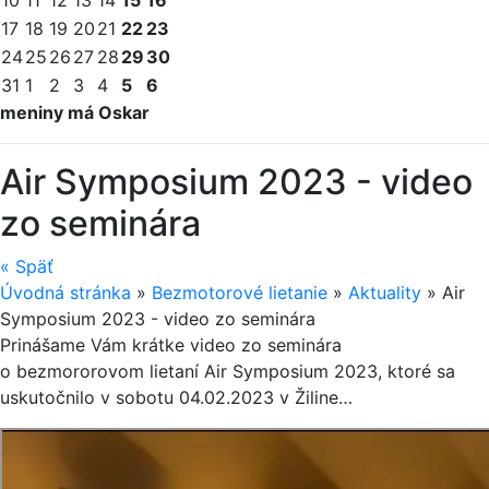
17
18
19
20
21
22
23
24
25
26
27
28
29
30
31
1
2
3
4
5
6
meniny má Oskar
Air Symposium 2023 - video
zo seminára
«
Späť
Úvodná stránka
»
Bezmotorové lietanie
»
Aktuality
»
Air
Symposium 2023 - video zo seminára
Prinášame Vám krátke video zo seminára
o bezmororovom lietaní Air Symposium 2023, ktoré sa
uskutočnilo v sobotu 04.02.2023 v Ži­line…