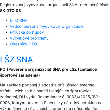
Registrovanej výcvikovej organizácii SNA referenčné číslo:
SK.DTO.03
DTO SNA
Vedúci personál výcvikovej organizácie
Príručka postupov
Výcvikové programy
Obežníky DTO
LŠZ SNA
PO (Poverená organizácia) SNA pre LŠZ (Lietajúce
športové zariadenia)
Na základe podanej žiadosti a príslušných smerníc
vzťahujúcich sa k činnosti Lietajúcich športových
zariadení, DÚ vydal Rozhodnutie č. 30834/2025/RVL-
0003, ktorým poveruje Slovenský národný aeroklub na
výkon činností súvisiacich s odbornou spôsobilosťou