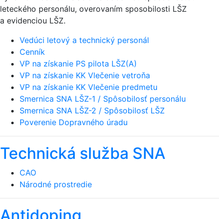
leteckého personálu, overovaním sposobilosti LŠZ
a evidenciou LŠZ.
Vedúci letový a technický personál
Cenník
VP na získanie PS pilota LŠZ(A)
VP na získanie KK Vlečenie vetroňa
VP na získanie KK Vlečenie predmetu
Smernica SNA LŠZ-1 / Spôsobilosť personálu
Smernica SNA LŠZ-2 / Spôsobilosť LŠZ
Poverenie Dopravného úradu
Technická služba SNA
CAO
Národné prostredie
Antidoping