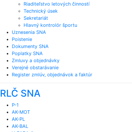
Riaditeľstvo letových činností
Technický úsek
Sekretariát
Hlavný kontrolór športu
Uznesenia SNA
Poistenie
Dokumenty SNA
Poplatky SNA
Zmluvy a objednávky
Verejné obstarávanie
Register zmlúv, objednávok a faktúr
RLČ SNA
P-1
AK-MOT
AK-PL
AK-BAL