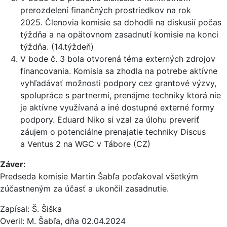
prerozdelení finančných prostriedkov na rok
2025. Členovia komisie sa dohodli na diskusií počas
týždňa a na opätovnom zasadnutí komisie na konci
týždňa. (14.týždeň)
V bode č. 3 bola otvorená téma externých zdrojov
financovania. Komisia sa zhodla na potrebe aktívne
vyhľadávať možnosti podpory cez grantové výzvy,
spolupráce s partnermi, prenájme techniky ktorá nie
je aktívne využívaná a iné dostupné externé formy
podpory. Eduard Niko si vzal za úlohu preveriť
záujem o potenciálne prenajatie techniky Discus
a Ventus 2 na WGC v Tábore (CZ)
Záver:
Predseda komisie Martin Šabľa poďakoval všetkým
zúčastneným za účasť a ukončil zasadnutie.
Zapísal: Š. Šiška
Overil: M. Šabľa, dňa 02.04.2024