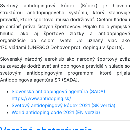
Svetový antidopingový kódex (Kódex) je hlavnou
štruktúrou antidopingového systému, ktorý stanovuje
pravidlá, ktoré športovci musia dodržiavať. Cieľom Kódexu
je chrániť práva čistých športovcov. Prijalo ho olympijské
hnutie, ako aj športové zložky a antidopingové
organizácie po celom svete. Je uznaný viac ako
170 vládami (UNESCO Dohovor proti dopingu v športe).
Slovenský národný aeroklub ako národný športový zväz
sa zaväzuje dodržiavať antidopingové pravidlá v súlade so
svetovým antidopingovým programom, ktoré prijala
Antidopingová agentúra SR (SADA).
Slovenská antidopingová agentúra (SADA)
https://www.antidoping.sk/
Svetový antidopingový kódex 2021 (SK verzia)
World antidoping code 2021 (EN verzia)