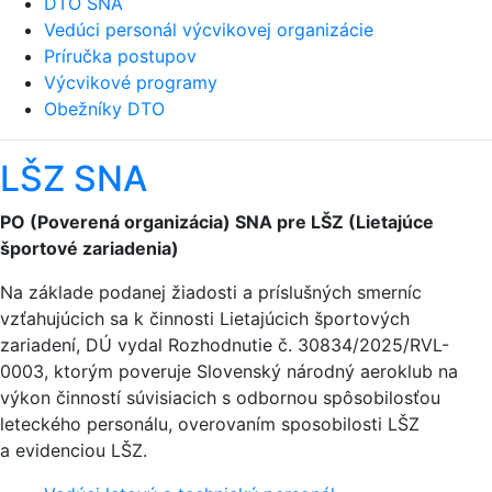
DTO SNA
Vedúci personál výcvikovej organizácie
Príručka postupov
Výcvikové programy
Obežníky DTO
LŠZ SNA
PO (Poverená organizácia) SNA pre LŠZ (Lietajúce
športové zariadenia)
Na základe podanej žiadosti a príslušných smerníc
vzťahujúcich sa k činnosti Lietajúcich športových
zariadení, DÚ vydal Rozhodnutie č. 30834/2025/RVL-
0003, ktorým poveruje Slovenský národný aeroklub na
výkon činností súvisiacich s odbornou spôsobilosťou
leteckého personálu, overovaním sposobilosti LŠZ
a evidenciou LŠZ.