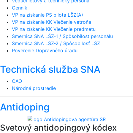
Vedúci letový a technický personál
Cenník
VP na získanie PS pilota LŠZ(A)
VP na získanie KK Vlečenie vetroňa
VP na získanie KK Vlečenie predmetu
Smernica SNA LŠZ-1 / Spôsobilosť personálu
Smernica SNA LŠZ-2 / Spôsobilosť LŠZ
Poverenie Dopravného úradu
Technická služba SNA
CAO
Národné prostredie
Antidoping
Svetový antidopingový kódex