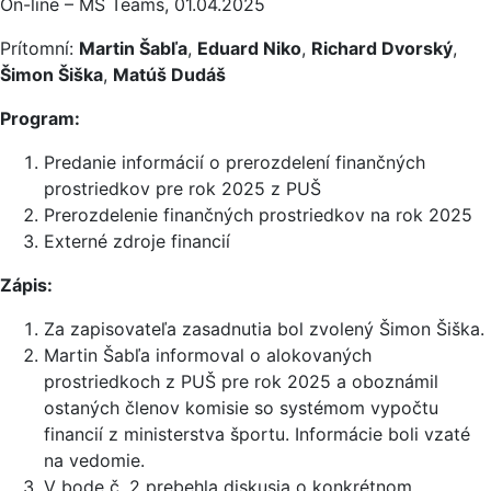
On-line – MS Teams, 01.04.2025
Prítomní:
Martin Šabľa
,
Eduard Niko
,
Richard Dvorský
,
Šimon Šiška
,
Matúš Dudáš
Program:
Predanie informácií o prerozdelení finančných
prostriedkov pre rok 2025 z PUŠ
Prerozdelenie finančných prostriedkov na rok 2025
Externé zdroje financií
Zápis:
Za zapisovateľa zasadnutia bol zvolený Šimon Šiška.
Martin Šabľa informoval o alokovaných
prostriedkoch z PUŠ pre rok 2025 a oboznámil
ostaných členov komisie so systémom vypočtu
financií z ministerstva športu. Informácie boli vzaté
na vedomie.
V bode č. 2 prebehla diskusia o konkrétnom