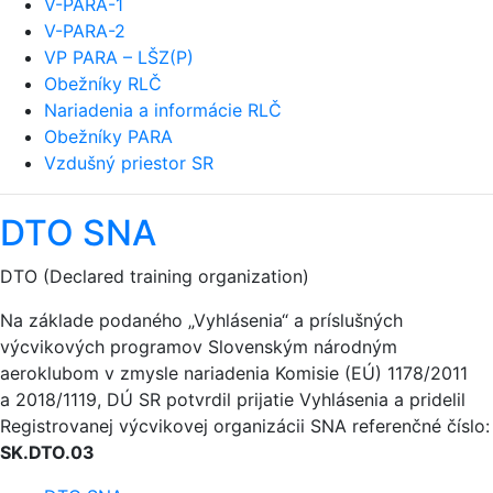
V-PARA-1
V-PARA-2
VP PARA – LŠZ(P)
Obežníky RLČ
Nariadenia a informácie RLČ
Obežníky PARA
Vzdušný priestor SR
DTO SNA
DTO (Declared training organization)
Na základe podaného „Vyhlásenia“ a príslušných
výcvikových programov Slovenským národným
aeroklubom v zmysle nariadenia Komisie (EÚ) 1178/2011
a 2018/1119, DÚ SR potvrdil prijatie Vyhlásenia a pridelil
Registrovanej výcvikovej organizácii SNA referenčné číslo:
SK.DTO.03