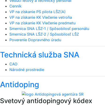
Vedúci letový a technický personál
Cenník
VP na získanie PS pilota LŠZ(A)
VP na získanie KK Vlečenie vetroňa
VP na získanie KK Vlečenie predmetu
Smernica SNA LŠZ-1 / Spôsobilosť personálu
Smernica SNA LŠZ-2 / Spôsobilosť LŠZ
Poverenie Dopravného úradu
Technická služba SNA
CAO
Národné prostredie
Antidoping
Svetový antidopingový kódex