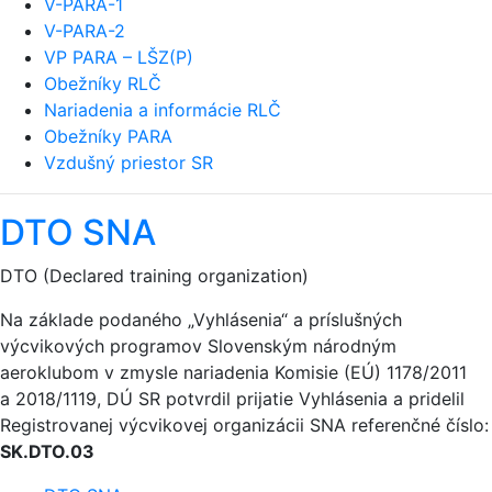
V-PARA-1
V-PARA-2
VP PARA – LŠZ(P)
Obežníky RLČ
Nariadenia a informácie RLČ
Obežníky PARA
Vzdušný priestor SR
DTO SNA
DTO (Declared training organization)
Na základe podaného „Vyhlásenia“ a príslušných
výcvikových programov Slovenským národným
aeroklubom v zmysle nariadenia Komisie (EÚ) 1178/2011
a 2018/1119, DÚ SR potvrdil prijatie Vyhlásenia a pridelil
Registrovanej výcvikovej organizácii SNA referenčné číslo:
SK.DTO.03