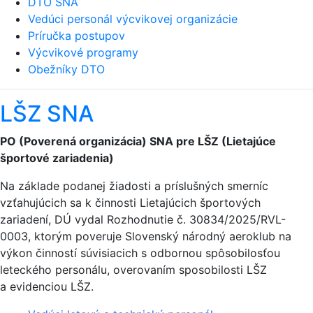
DTO SNA
Vedúci personál výcvikovej organizácie
Príručka postupov
Výcvikové programy
Obežníky DTO
LŠZ SNA
PO (Poverená organizácia) SNA pre LŠZ (Lietajúce
športové zariadenia)
Na základe podanej žiadosti a príslušných smerníc
vzťahujúcich sa k činnosti Lietajúcich športových
zariadení, DÚ vydal Rozhodnutie č. 30834/2025/RVL-
0003, ktorým poveruje Slovenský národný aeroklub na
výkon činností súvisiacich s odbornou spôsobilosťou
leteckého personálu, overovaním sposobilosti LŠZ
a evidenciou LŠZ.