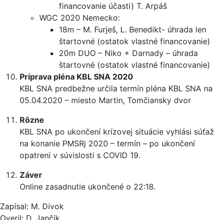
financovanie účasti) T. Arpáš
WGC 2020 Nemecko:
18m – M. Furješ, L. Benedikt- úhrada len
štartovné (ostatok vlastné financovanie)
20m DUO – Niko + Darnady – úhrada
štartovné (ostatok vlastné financovanie)
Príprava pléna KBL SNA 2020
KBL SNA predbežne určila termín pléna KBL SNA na
05.04.2020 – miesto Martin, Tomčiansky dvor
Rôzne
KBL SNA po ukončení krízovej situácie vyhlási súťaž
na konanie PMSRj 2020 – termín – po ukončení
opatrení v súvislosti s COVID 19.
Záver
Online zasadnutie ukončené o 22:18.
Zapísal: M. Divok
Overil: D. Jančík