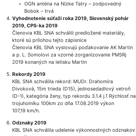
OGN anténa na Nízke Tatry – zodpovedný
Bobok – trvá
Vyhodnotenie súťaží roka 2019, Slovenský pohár
2019, CPS-ka 2019
Členovia KBL SNA schválili predložené materiály,
ktoré sú prílohou tejto zápisnice
Členovia KBL SNA vyslovujú poďakovanie AK Martin
a p. L. Somolovi za vzorné zorganizovanie PMSRj
2019 konaných na letisku Martin
Rekordy 2019
KBL SNA schválila rekord: MUDr. Drahomíra
Divoková, 15m trieda (D15), jednosedadlový vetroň
(D-1), kategória ženy, typ rekordu 3.1.4 j.1 Rýchlosť na
trojuholníku 100km zo dňa 17.08.2019 výkon
107,19 km/h.
Odznaky 2019
KBL SNA schválila udelenie výkonnostných odznakov