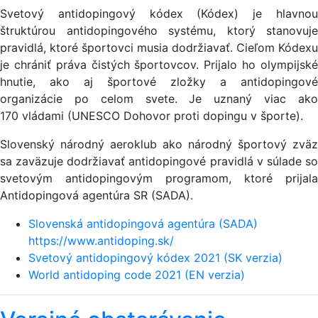
Svetový antidopingový kódex (Kódex) je hlavnou
štruktúrou antidopingového systému, ktorý stanovuje
pravidlá, ktoré športovci musia dodržiavať. Cieľom Kódexu
je chrániť práva čistých športovcov. Prijalo ho olympijské
hnutie, ako aj športové zložky a antidopingové
organizácie po celom svete. Je uznaný viac ako
170 vládami (UNESCO Dohovor proti dopingu v športe).
Slovenský národný aeroklub ako národný športový zväz
sa zaväzuje dodržiavať antidopingové pravidlá v súlade so
svetovým antidopingovým programom, ktoré prijala
Antidopingová agentúra SR (SADA).
Slovenská antidopingová agentúra (SADA)
https://www.antidoping.sk/
Svetový antidopingový kódex 2021 (SK verzia)
World antidoping code 2021 (EN verzia)