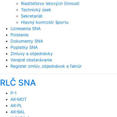
Riaditeľstvo letových činností
Technický úsek
Sekretariát
Hlavný kontrolór športu
Uznesenia SNA
Poistenie
Dokumenty SNA
Poplatky SNA
Zmluvy a objednávky
Verejné obstarávanie
Register zmlúv, objednávok a faktúr
RLČ SNA
P-1
AK-MOT
AK-PL
AK-BAL