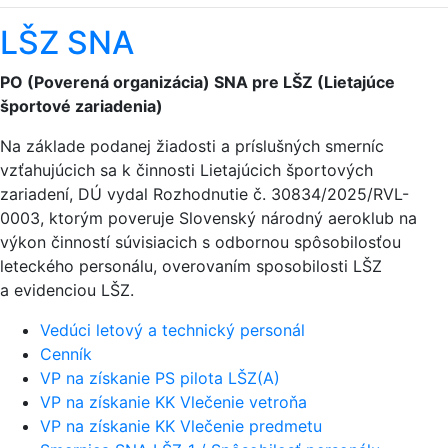
LŠZ SNA
PO (Poverená organizácia) SNA pre LŠZ (Lietajúce
športové zariadenia)
Na základe podanej žiadosti a príslušných smerníc
vzťahujúcich sa k činnosti Lietajúcich športových
zariadení, DÚ vydal Rozhodnutie č. 30834/2025/RVL-
0003, ktorým poveruje Slovenský národný aeroklub na
výkon činností súvisiacich s odbornou spôsobilosťou
leteckého personálu, overovaním sposobilosti LŠZ
a evidenciou LŠZ.
Vedúci letový a technický personál
Cenník
VP na získanie PS pilota LŠZ(A)
VP na získanie KK Vlečenie vetroňa
VP na získanie KK Vlečenie predmetu