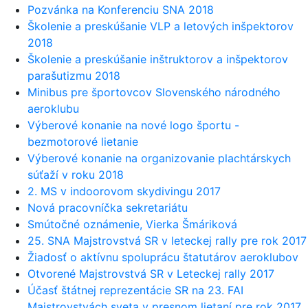
Pozvánka na Konferenciu SNA 2018
Školenie a preskúšanie VLP a letových inšpektorov
2018
Školenie a preskúšanie inštruktorov a inšpektorov
parašutizmu 2018
Minibus pre športovcov Slovenského národného
aeroklubu
Výberové konanie na nové logo športu -
bezmotorové lietanie
Výberové konanie na organizovanie plachtárskych
súťaží v roku 2018
2. MS v indoorovom skydivingu 2017
Nová pracovníčka sekretariátu
Smútočné oznámenie, Vierka Šmáriková
25. SNA Majstrovstvá SR v leteckej rally pre rok 2017
Žiadosť o aktívnu spoluprácu štatutárov aeroklubov
Otvorené Majstrovstvá SR v Leteckej rally 2017
Účasť štátnej reprezentácie SR na 23. FAI
Majstrovstvách sveta v presnom lietaní pre rok 2017