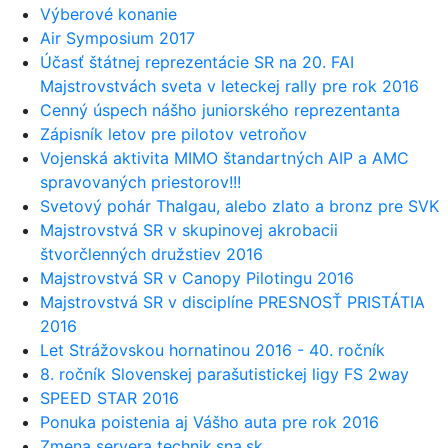
Výberové konanie
Air Symposium 2017
Účasť štátnej reprezentácie SR na 20. FAI
Majstrovstvách sveta v leteckej rally pre rok 2016
Cenný úspech nášho juniorského reprezentanta
Zápisník letov pre pilotov vetroňov
Vojenská aktivita MIMO štandartných AIP a AMC
spravovaných priestorov!!!
Svetový pohár Thalgau, alebo zlato a bronz pre SVK
Majstrovstvá SR v skupinovej akrobacii
štvorčlenných družstiev 2016
Majstrovstvá SR v Canopy Pilotingu 2016
Majstrovstvá SR v disciplíne PRESNOSŤ PRISTÁTIA
2016
Let Strážovskou hornatinou 2016 - 40. ročník
8. ročník Slovenskej parašutistickej ligy FS 2way
SPEED STAR 2016
Ponuka poistenia aj Vášho auta pre rok 2016
Zmena servera technik.sna.sk