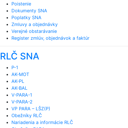
Poistenie
Dokumenty SNA
Poplatky SNA
Zmluvy a objednávky
Verejné obstarávanie
Register zmlúv, objednávok a faktúr
RLČ SNA
P-1
AK-MOT
AK-PL
AK-BAL
V-PARA-1
V-PARA-2
VP PARA – LŠZ(P)
Obežníky RLČ
Nariadenia a informácie RLČ