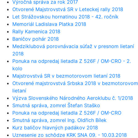
Výročná správa za rok 2017
Otvorené Majstrovstvá SR v Leteckej rally 2018
Let Strážovskou hornatinou 2018 - 42. ročník
Memoriál Ladislava Platka 2018
Rally Kamenica 2018
Baničov pohár 2018
Medziklubová porovnávacia súťaž v presnom lietaní
2018
Ponuka na odpredaj lietadla Z 526F / OM-CRO - 2.
kolo
Majstrovstvá SR v bezmotorovom lietaní 2018
Otvorené majstrovstvá Srbska 2018 v bezmotorovom
lietaní
Výzva Slovenského Národného Aeroklubu č. 1/2018
Smutná správa, zomrel Štefan Staško
Ponuka na odpredaj lietadla Z 526F / OM-CRO
Smutná správa, zomrel Ing. Oldřich Bílek
Kurz baličov hlavných padákov 2018
Uznesenie zo schôdze KRK SNA 09. - 10.03.2018