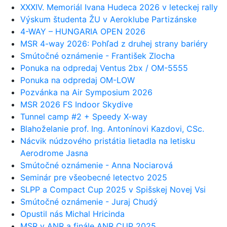
XXXIV. Memoriál Ivana Hudeca 2026 v leteckej rally
Výskum študenta ŽU v Aeroklube Partizánske
4-WAY – HUNGARIA OPEN 2026
MSR 4-way 2026: Pohľad z druhej strany bariéry
Smútočné oznámenie - František Zlocha
Ponuka na odpredaj Ventus 2bx / OM-5555
Ponuka na odpredaj OM-LOW
Pozvánka na Air Symposium 2026
MSR 2026 FS Indoor Skydive
Tunnel camp #2 + Speedy X-way
Blahoželanie prof. Ing. Antonínovi Kazdovi, CSc.
Nácvik núdzového pristátia lietadla na letisku
Aerodrome Jasna
Smútočné oznámenie - Anna Nociarová
Seminár pre všeobecné letectvo 2025
SLPP a Compact Cup 2025 v Spišskej Novej Vsi
Smútočné oznámenie - Juraj Chudý
Opustil nás Michal Hricinda
MSR v ANR a finále ANR CUP 2025