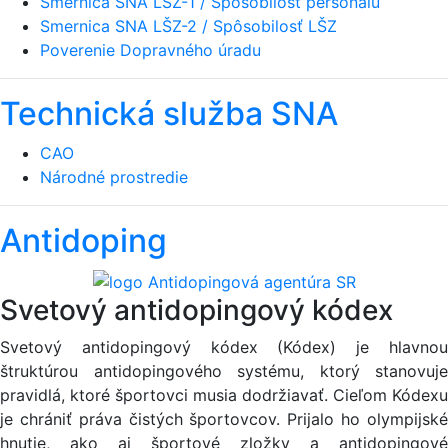
Smernica SNA LŠZ-1 / Spôsobilosť personálu
Smernica SNA LŠZ-2 / Spôsobilosť LŠZ
Poverenie Dopravného úradu
Technická služba SNA
CAO
Národné prostredie
Antidoping
Svetový antidopingový kódex
Svetový antidopingový kódex (Kódex) je hlavnou
štruktúrou antidopingového systému, ktorý stanovuje
pravidlá, ktoré športovci musia dodržiavať. Cieľom Kódexu
je chrániť práva čistých športovcov. Prijalo ho olympijské
hnutie, ako aj športové zložky a antidopingové