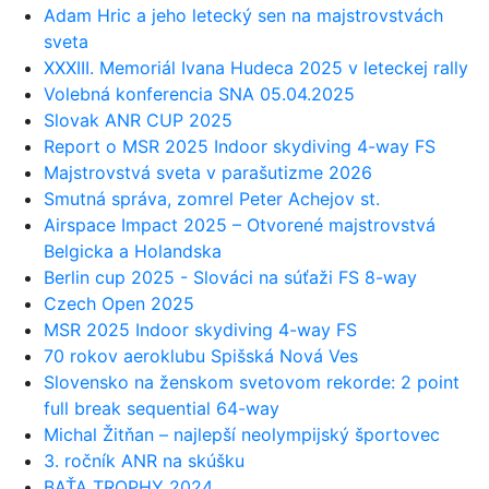
Adam Hric a jeho letecký sen na majstrovstvách
sveta
XXXIII. Memoriál Ivana Hudeca 2025 v leteckej rally
Volebná konferencia SNA 05.04.2025
Slovak ANR CUP 2025
Report o MSR 2025 Indoor skydiving 4-way FS
Majstrovstvá sveta v parašutizme 2026
Smutná správa, zomrel Peter Achejov st.
Airspace Impact 2025 – Otvorené majstrovstvá
Belgicka a Holandska
Berlin cup 2025 - Slováci na súťaži FS 8-way
Czech Open 2025
MSR 2025 Indoor skydiving 4-way FS
70 rokov aeroklubu Spišská Nová Ves
Slovensko na ženskom svetovom rekorde: 2 point
full break sequential 64-way
Michal Žitňan – najlepší neolympijský športovec
3. ročník ANR na skúšku
BAŤA TROPHY 2024