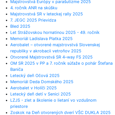
Majstrovstvá Európy v parašutizme 2025
4. ročník ANR na skúšku
Majstrovstvá SR v leteckej rally 2025
7. JEGC 2025 Prievidza
Bled 2025
Let Strážovskou hornatinou 2025 - 49. ročník
Memoriál Ladislava Platka 2025
Aerobalet – otvorené majstrovstvá Slovenskej
republiky v akrobacii vetroňov 2025
Otvorené Majstrovstvá SR 4–way FS 2025
OM SR 2025 v PP a 7. ročník súťaže o pohár Štefana
Baniča
Letecký deň Očová 2025
Memoriál Deda Domského 2025
Aerobalet v Holíči 2025
Letecký deň detí v Senici 2025
LZJS - zlet a školenie o lietaní vo vzdušnom
priestore
Zoskok na Deň otvorených dverí VŠC DUKLA 2025