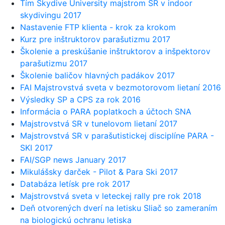
Tím Skydive University majstrom SR v indoor
skydivingu 2017
Nastavenie FTP klienta - krok za krokom
Kurz pre inštruktorov parašutizmu 2017
Školenie a preskúšanie inštruktorov a inšpektorov
parašutizmu 2017
Školenie baličov hlavných padákov 2017
FAI Majstrovstvá sveta v bezmotorovom lietaní 2016
Výsledky SP a CPS za rok 2016
Informácia o PARA poplatkoch a účtoch SNA
Majstrovstvá SR v tunelovom lietaní 2017
Majstrovstvá SR v parašutistickej disciplíne PARA -
SKI 2017
FAI/SGP news January 2017
Mikulášsky darček - Pilot & Para Ski 2017
Databáza letísk pre rok 2017
Majstrovstvá sveta v leteckej rally pre rok 2018
Deň otvorených dverí na letisku Sliač so zameraním
na biologickú ochranu letiska