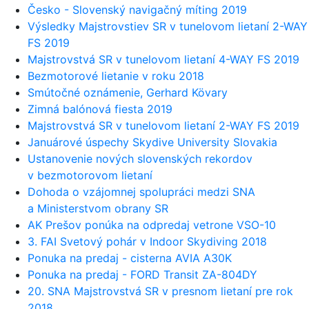
Česko - Slovenský navigačný míting 2019
Výsledky Majstrovstiev SR v tunelovom lietaní 2-WAY
FS 2019
Majstrovstvá SR v tunelovom lietaní 4-WAY FS 2019
Bezmotorové lietanie v roku 2018
Smútočné oznámenie, Gerhard Kövary
Zimná balónová fiesta 2019
Majstrovstvá SR v tunelovom lietaní 2-WAY FS 2019
Januárové úspechy Skydive University Slovakia
Ustanovenie nových slovenských rekordov
v bezmotorovom lietaní
Dohoda o vzájomnej spolupráci medzi SNA
a Ministerstvom obrany SR
AK Prešov ponúka na odpredaj vetrone VSO-10
3. FAI Svetový pohár v Indoor Skydiving 2018
Ponuka na predaj - cisterna AVIA A30K
Ponuka na predaj - FORD Transit ZA-804DY
20. SNA Majstrovstvá SR v presnom lietaní pre rok
2018