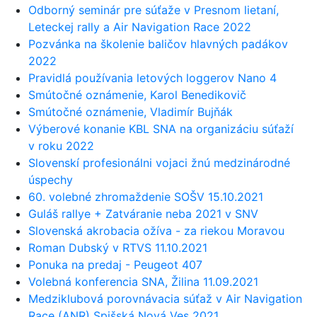
Odborný seminár pre súťaže v Presnom lietaní,
Leteckej rally a Air Navigation Race 2022
Pozvánka na školenie baličov hlavných padákov
2022
Pravidlá používania letových loggerov Nano 4
Smútočné oznámenie, Karol Benedikovič
Smútočné oznámenie, Vladimír Bujňák
Výberové konanie KBL SNA na organizáciu súťaží
v roku 2022
Slovenskí profesionálni vojaci žnú medzinárodné
úspechy
60. volebné zhromaždenie SOŠV 15.10.2021
Guláš rallye + Zatváranie neba 2021 v SNV
Slovenská akrobacia ožíva - za riekou Moravou
Roman Dubský v RTVS 11.10.2021
Ponuka na predaj - Peugeot 407
Volebná konferencia SNA, Žilina 11.09.2021
Medziklubová porovnávacia súťaž v Air Navigation
Race (ANR) Spišská Nová Ves 2021