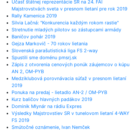
Účasť štátnej reprezentácie SR na 24. FAI
Majstrovstvách sveta v presnom lietaní pre rok 2019
Rally Kamenica 2019
Silvia Lačná: "Konkurencia každým rokom rastie"
Stretnutie mladých pilotov so zástupcami armády
Baničov pohár 2019
Gejza Markovič - 70 rokov lietania
Slovenská parašutistická liga FS 2-way
Spustili sme doménu pmsrj.sk
Zápis z otvorenia cenových ponúk záujemcov o kúpu
AN 2, OM-PYB
Medziklubová porovnávacia súťaž v presnom lietaní
2019
Ponuka na predaj - lietadlo AN-2 / OM-PYB
Kurz baličov hlavných padákov 2019
Dominik Mlynár na rádiu Expres
Výsledky Majstrovstiev SR v tunelovom lietaní 4-WAY
FS 2019
Smútočné oznámenie, Ivan Nemček