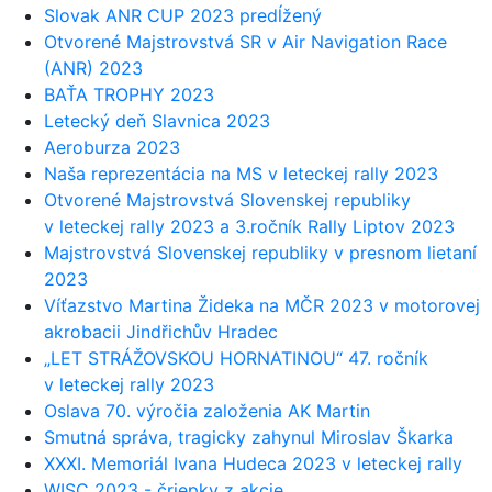
Slovak ANR CUP 2023 predĺžený
Otvorené Majstrovstvá SR v Air Navigation Race
(ANR) 2023
BAŤA TROPHY 2023
Letecký deň Slavnica 2023
Aeroburza 2023
Naša reprezentácia na MS v leteckej rally 2023
Otvorené Majstrovstvá Slovenskej republiky
v leteckej rally 2023 a 3.ročník Rally Liptov 2023
Majstrovstvá Slovenskej republiky v presnom lietaní
2023
Víťazstvo Martina Žideka na MČR 2023 v motorovej
akrobacii Jindřichův Hradec
„LET STRÁŽOVSKOU HORNATINOU“ 47. ročník
v leteckej rally 2023
Oslava 70. výročia založenia AK Martin
Smutná správa, tragicky zahynul Miroslav Škarka
XXXI. Memoriál Ivana Hudeca 2023 v leteckej rally
WISC 2023 - čriepky z akcie