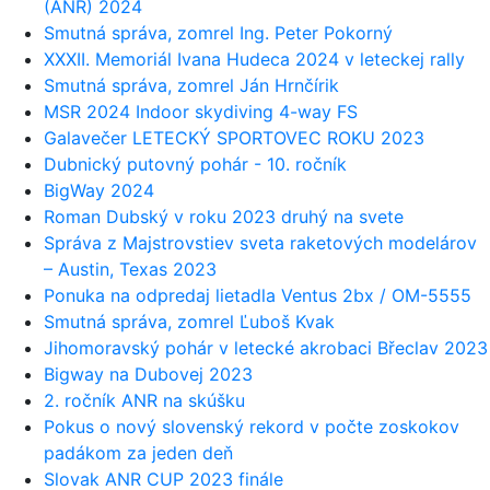
(ANR) 2024
Smutná správa, zomrel Ing. Peter Pokorný
XXXII. Memoriál Ivana Hudeca 2024 v leteckej rally
Smutná správa, zomrel Ján Hrnčírik
MSR 2024 Indoor skydiving 4-way FS
Galavečer LETECKÝ SPORTOVEC ROKU 2023
Dubnický putovný pohár - 10. ročník
BigWay 2024
Roman Dubský v roku 2023 druhý na svete
Správa z Majstrovstiev sveta raketových modelárov
– Austin, Texas 2023
Ponuka na odpredaj lietadla Ventus 2bx / OM-5555
Smutná správa, zomrel Ľuboš Kvak
Jihomoravský pohár v letecké akrobaci Břeclav 2023
Bigway na Dubovej 2023
2. ročník ANR na skúšku
Pokus o nový slovenský rekord v počte zoskokov
padákom za jeden deň
Slovak ANR CUP 2023 finále