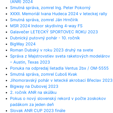
(ANR) 2024
Smutná správa, zomrel Ing. Peter Pokorný
XXXII. Memoriál Ivana Hudeca 2024 v leteckej rally
Smutná správa, zomrel Ján Hrnčírik
MSR 2024 Indoor skydiving 4-way FS
Galavečer LETECKÝ SPORTOVEC ROKU 2023
Dubnický putovný pohár - 10. ročník
BigWay 2024
Roman Dubský v roku 2023 druhý na svete
Správa z Majstrovstiev sveta raketových modelárov
– Austin, Texas 2023
Ponuka na odpredaj lietadla Ventus 2bx / OM-5555
Smutná správa, zomrel Ľuboš Kvak
Jihomoravský pohár v letecké akrobaci Břeclav 2023
Bigway na Dubovej 2023
2. ročník ANR na skúšku
Pokus o nový slovenský rekord v počte zoskokov
padákom za jeden deň
Slovak ANR CUP 2023 finále