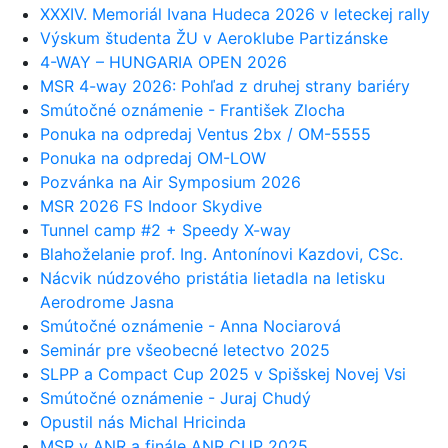
XXXIV. Memoriál Ivana Hudeca 2026 v leteckej rally
Výskum študenta ŽU v Aeroklube Partizánske
4-WAY – HUNGARIA OPEN 2026
MSR 4-way 2026: Pohľad z druhej strany bariéry
Smútočné oznámenie - František Zlocha
Ponuka na odpredaj Ventus 2bx / OM-5555
Ponuka na odpredaj OM-LOW
Pozvánka na Air Symposium 2026
MSR 2026 FS Indoor Skydive
Tunnel camp #2 + Speedy X-way
Blahoželanie prof. Ing. Antonínovi Kazdovi, CSc.
Nácvik núdzového pristátia lietadla na letisku
Aerodrome Jasna
Smútočné oznámenie - Anna Nociarová
Seminár pre všeobecné letectvo 2025
SLPP a Compact Cup 2025 v Spišskej Novej Vsi
Smútočné oznámenie - Juraj Chudý
Opustil nás Michal Hricinda
MSR v ANR a finále ANR CUP 2025