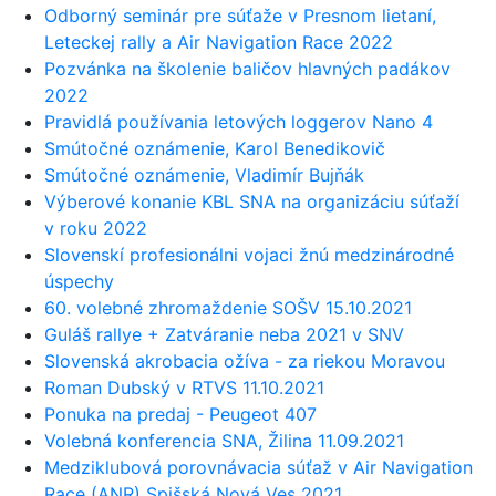
Odborný seminár pre súťaže v Presnom lietaní,
Leteckej rally a Air Navigation Race 2022
Pozvánka na školenie baličov hlavných padákov
2022
Pravidlá používania letových loggerov Nano 4
Smútočné oznámenie, Karol Benedikovič
Smútočné oznámenie, Vladimír Bujňák
Výberové konanie KBL SNA na organizáciu súťaží
v roku 2022
Slovenskí profesionálni vojaci žnú medzinárodné
úspechy
60. volebné zhromaždenie SOŠV 15.10.2021
Guláš rallye + Zatváranie neba 2021 v SNV
Slovenská akrobacia ožíva - za riekou Moravou
Roman Dubský v RTVS 11.10.2021
Ponuka na predaj - Peugeot 407
Volebná konferencia SNA, Žilina 11.09.2021
Medziklubová porovnávacia súťaž v Air Navigation
Race (ANR) Spišská Nová Ves 2021