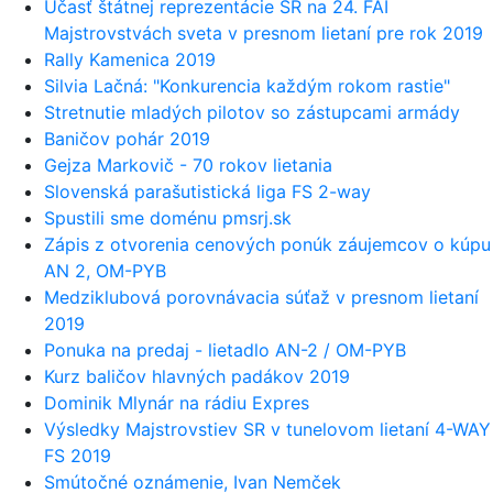
Účasť štátnej reprezentácie SR na 24. FAI
Majstrovstvách sveta v presnom lietaní pre rok 2019
Rally Kamenica 2019
Silvia Lačná: "Konkurencia každým rokom rastie"
Stretnutie mladých pilotov so zástupcami armády
Baničov pohár 2019
Gejza Markovič - 70 rokov lietania
Slovenská parašutistická liga FS 2-way
Spustili sme doménu pmsrj.sk
Zápis z otvorenia cenových ponúk záujemcov o kúpu
AN 2, OM-PYB
Medziklubová porovnávacia súťaž v presnom lietaní
2019
Ponuka na predaj - lietadlo AN-2 / OM-PYB
Kurz baličov hlavných padákov 2019
Dominik Mlynár na rádiu Expres
Výsledky Majstrovstiev SR v tunelovom lietaní 4-WAY
FS 2019
Smútočné oznámenie, Ivan Nemček