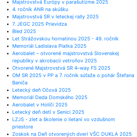
Majstrovstvá Európy v parašutizme 2025
4. ročník ANR na skúšku
Majstrovstvá SR v leteckej rally 2025
7. JEGC 2025 Prievidza
Bled 2025
Let Strážovskou hornatinou 2025 - 49. ročník
Memoriál Ladislava Platka 2025
Aerobalet – otvorené majstrovstvá Slovenskej
republiky v akrobacii vetroňov 2025
Otvorené Majstrovstvá SR 4–way FS 2025
OM SR 2025 v PP a 7. ročník súťaže o pohár Štefana
Baniča
Letecký deň Očová 2025
Memoriál Deda Domského 2025
Aerobalet v Holíči 2025
Letecký deň detí v Senici 2025
LZJS - zlet a školenie o lietaní vo vzdušnom
priestore
Zoskok na Deň otvorených dverí VŠC DUKLA 2025