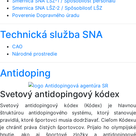
Smernica SNA LŠZ-1 / Spôsobilosť personálu
Smernica SNA LŠZ-2 / Spôsobilosť LŠZ
Poverenie Dopravného úradu
Technická služba SNA
CAO
Národné prostredie
Antidoping
Svetový antidopingový kódex
Svetový antidopingový kódex (Kódex) je hlavnou
štruktúrou antidopingového systému, ktorý stanovuje
pravidlá, ktoré športovci musia dodržiavať. Cieľom Kódexu
je chrániť práva čistých športovcov. Prijalo ho olympijské
hnutie, ako aj športové zložky a antidopingové