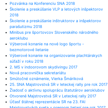
Pozvánka na Konferenciu SNA 2018
Školenie a preskúšanie VLP a letových inšpektorov
2018
Školenie a preskúšanie inštruktorov a inšpektorov
parašutizmu 2018
Minibus pre športovcov Slovenského národného
aeroklubu
Výberové konanie na nové logo športu -
bezmotorové lietanie
Výberové konanie na organizovanie plachtárskych
súťaží v roku 2018
2. MS v indoorovom skydivingu 2017
Nová pracovníčka sekretariátu
Smútočné oznámenie, Vierka Šmáriková
25. SNA Majstrovstvá SR v leteckej rally pre rok 2017
Žiadosť o aktívnu spoluprácu štatutárov aeroklubov
Otvorené Majstrovstvá SR v Leteckej rally 2017
Účasť štátnej reprezentácie SR na 23. FAI
Majstrovstvách sveta v presnom lietaní pre rok 2017