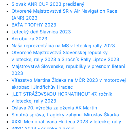
Slovak ANR CUP 2023 predĺžený
Otvorené Majstrovstvá SR v Air Navigation Race
(ANR) 2023
BAŤA TROPHY 2023
Letecký deň Slavnica 2023
Aeroburza 2023
Naša reprezentácia na MS v leteckej rally 2023
Otvorené Majstrovstvá Slovenskej republiky
v leteckej rally 2023 a 3.ročník Rally Liptov 2023
Majstrovstvá Slovenskej republiky v presnom lietaní
2023
Víťazstvo Martina Žideka na MČR 2023 v motorovej
akrobacii Jindřichův Hradec
„LET STRÁŽOVSKOU HORNATINOU“ 47. ročník
v leteckej rally 2023
Oslava 70. výročia založenia AK Martin
Smutná správa, tragicky zahynul Miroslav Škarka
XXXI. Memoriál Ivana Hudeca 2023 v leteckej rally
WISC 2023 - čriepky z akcie