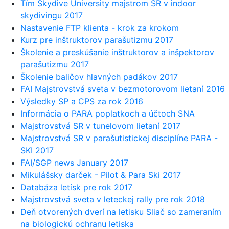
Tím Skydive University majstrom SR v indoor
skydivingu 2017
Nastavenie FTP klienta - krok za krokom
Kurz pre inštruktorov parašutizmu 2017
Školenie a preskúšanie inštruktorov a inšpektorov
parašutizmu 2017
Školenie baličov hlavných padákov 2017
FAI Majstrovstvá sveta v bezmotorovom lietaní 2016
Výsledky SP a CPS za rok 2016
Informácia o PARA poplatkoch a účtoch SNA
Majstrovstvá SR v tunelovom lietaní 2017
Majstrovstvá SR v parašutistickej disciplíne PARA -
SKI 2017
FAI/SGP news January 2017
Mikulášsky darček - Pilot & Para Ski 2017
Databáza letísk pre rok 2017
Majstrovstvá sveta v leteckej rally pre rok 2018
Deň otvorených dverí na letisku Sliač so zameraním
na biologickú ochranu letiska