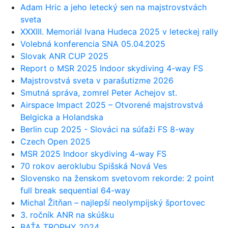
Adam Hric a jeho letecký sen na majstrovstvách
sveta
XXXIII. Memoriál Ivana Hudeca 2025 v leteckej rally
Volebná konferencia SNA 05.04.2025
Slovak ANR CUP 2025
Report o MSR 2025 Indoor skydiving 4-way FS
Majstrovstvá sveta v parašutizme 2026
Smutná správa, zomrel Peter Achejov st.
Airspace Impact 2025 – Otvorené majstrovstvá
Belgicka a Holandska
Berlin cup 2025 - Slováci na súťaži FS 8-way
Czech Open 2025
MSR 2025 Indoor skydiving 4-way FS
70 rokov aeroklubu Spišská Nová Ves
Slovensko na ženskom svetovom rekorde: 2 point
full break sequential 64-way
Michal Žitňan – najlepší neolympijský športovec
3. ročník ANR na skúšku
BAŤA TROPHY 2024