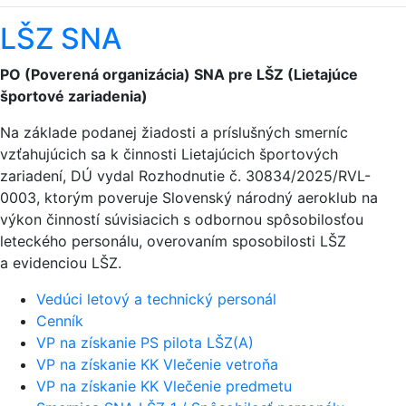
LŠZ SNA
PO (Poverená organizácia) SNA pre LŠZ (Lietajúce
športové zariadenia)
Na základe podanej žiadosti a príslušných smerníc
vzťahujúcich sa k činnosti Lietajúcich športových
zariadení, DÚ vydal Rozhodnutie č. 30834/2025/RVL-
0003, ktorým poveruje Slovenský národný aeroklub na
výkon činností súvisiacich s odbornou spôsobilosťou
leteckého personálu, overovaním sposobilosti LŠZ
a evidenciou LŠZ.
Vedúci letový a technický personál
Cenník
VP na získanie PS pilota LŠZ(A)
VP na získanie KK Vlečenie vetroňa
VP na získanie KK Vlečenie predmetu