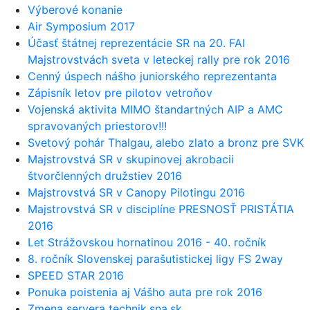
Výberové konanie
Air Symposium 2017
Účasť štátnej reprezentácie SR na 20. FAI
Majstrovstvách sveta v leteckej rally pre rok 2016
Cenný úspech nášho juniorského reprezentanta
Zápisník letov pre pilotov vetroňov
Vojenská aktivita MIMO štandartných AIP a AMC
spravovaných priestorov!!!
Svetový pohár Thalgau, alebo zlato a bronz pre SVK
Majstrovstvá SR v skupinovej akrobacii
štvorčlenných družstiev 2016
Majstrovstvá SR v Canopy Pilotingu 2016
Majstrovstvá SR v disciplíne PRESNOSŤ PRISTÁTIA
2016
Let Strážovskou hornatinou 2016 - 40. ročník
8. ročník Slovenskej parašutistickej ligy FS 2way
SPEED STAR 2016
Ponuka poistenia aj Vášho auta pre rok 2016
Zmena servera technik.sna.sk