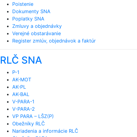
Poistenie
Dokumenty SNA
Poplatky SNA
Zmluvy a objednávky
Verejné obstarávanie
Register zmlúv, objednávok a faktúr
RLČ SNA
P-1
AK-MOT
AK-PL
AK-BAL
V-PARA-1
V-PARA-2
VP PARA – LŠZ(P)
Obežníky RLČ
Nariadenia a informácie RLČ