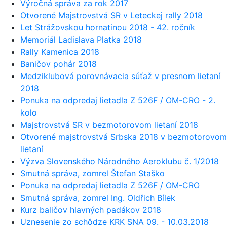
Výročná správa za rok 2017
Otvorené Majstrovstvá SR v Leteckej rally 2018
Let Strážovskou hornatinou 2018 - 42. ročník
Memoriál Ladislava Platka 2018
Rally Kamenica 2018
Baničov pohár 2018
Medziklubová porovnávacia súťaž v presnom lietaní
2018
Ponuka na odpredaj lietadla Z 526F / OM-CRO - 2.
kolo
Majstrovstvá SR v bezmotorovom lietaní 2018
Otvorené majstrovstvá Srbska 2018 v bezmotorovom
lietaní
Výzva Slovenského Národného Aeroklubu č. 1/2018
Smutná správa, zomrel Štefan Staško
Ponuka na odpredaj lietadla Z 526F / OM-CRO
Smutná správa, zomrel Ing. Oldřich Bílek
Kurz baličov hlavných padákov 2018
Uznesenie zo schôdze KRK SNA 09. - 10.03.2018