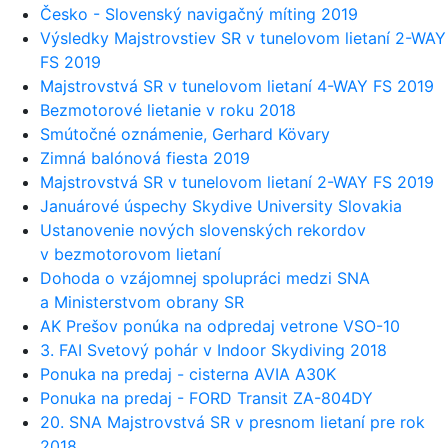
Česko - Slovenský navigačný míting 2019
Výsledky Majstrovstiev SR v tunelovom lietaní 2-WAY
FS 2019
Majstrovstvá SR v tunelovom lietaní 4-WAY FS 2019
Bezmotorové lietanie v roku 2018
Smútočné oznámenie, Gerhard Kövary
Zimná balónová fiesta 2019
Majstrovstvá SR v tunelovom lietaní 2-WAY FS 2019
Januárové úspechy Skydive University Slovakia
Ustanovenie nových slovenských rekordov
v bezmotorovom lietaní
Dohoda o vzájomnej spolupráci medzi SNA
a Ministerstvom obrany SR
AK Prešov ponúka na odpredaj vetrone VSO-10
3. FAI Svetový pohár v Indoor Skydiving 2018
Ponuka na predaj - cisterna AVIA A30K
Ponuka na predaj - FORD Transit ZA-804DY
20. SNA Majstrovstvá SR v presnom lietaní pre rok
2018