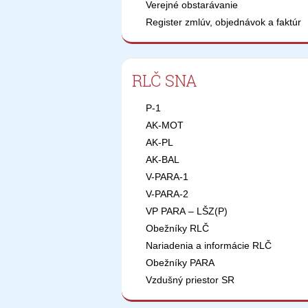
Verejné obstarávanie
Register zmlúv, objednávok a faktúr
RLČ SNA
P-1
AK-MOT
AK-PL
AK-BAL
V-PARA-1
V-PARA-2
VP PARA – LŠZ(P)
Obežníky RLČ
Nariadenia a informácie RLČ
Obežníky PARA
Vzdušný priestor SR