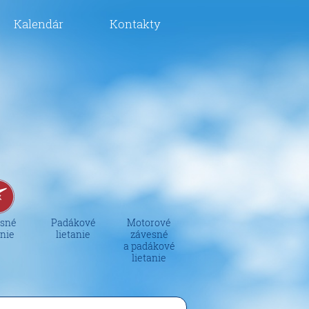
Kalendár
Kontakty
sné
Padákové
Motorové
anie
lietanie
závesné
a padákové
lietanie