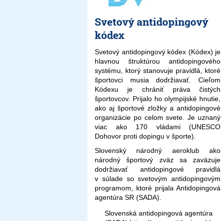
Svetový antidopingový
kódex
Svetový antidopingový kódex (Kódex) je
hlavnou štruktúrou antidopingového
systému, ktorý stanovuje pravidlá, ktoré
športovci musia dodržiavať. Cieľom
Kódexu je chrániť práva čistých
športovcov. Prijalo ho olympijské hnutie,
ako aj športové zložky a antidopingové
organizácie po celom svete. Je uznaný
viac ako 170 vládami (UNESCO
Dohovor proti dopingu v športe).
Slovenský národný aeroklub ako
národný športový zväz sa zaväzuje
dodržiavať antidopingové pravidlá
v súlade so svetovým antidopingovým
programom, ktoré prijala Antidopingová
agentúra SR (SADA).
Slovenská antidopingová agentúra