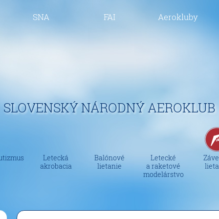
SNA
FAI
Aerokluby
SLOVENSKÝ NÁRODNÝ AEROKLUB
utizmus
Letecká
Balónové
Letecké
Záve
akrobacia
lietanie
a raketové
liet
modelárstvo