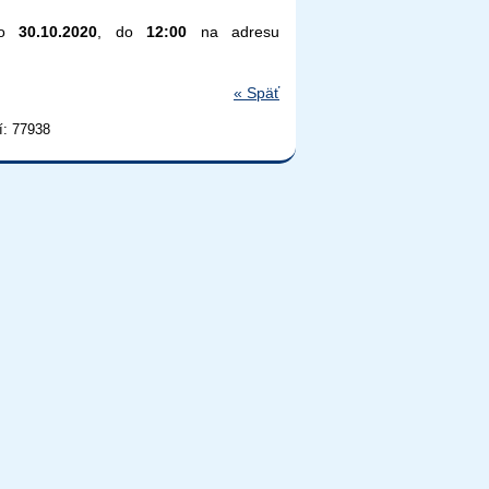
 do
30.10.2020
, do
12:00
na adresu
«
Späť
í: 77938