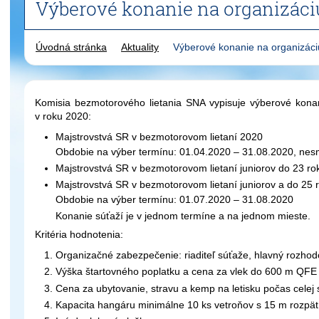
Výberové konanie na organizáciu
Úvodná stránka
Aktuality
Výberové konanie na organizáci
Komisia bezmotorového lietania SNA vypisuje výberové kona
v roku 2020:
Majstrovstvá SR v bezmotorovom lietaní 2020
Obdobie na výber termínu: 01.04.2020 – 31.08.2020, nes
Majstrovstvá SR v bezmotorovom lietaní juniorov do 23 ro
Majstrovstvá SR v bezmotorovom lietaní juniorov a do 25 
Obdobie na výber termínu: 01.07.2020 – 31.08.2020
Konanie súťaží je v jednom termíne a na jednom mieste.
Kritéria hodnotenia:
Organizačné zabezpečenie: riaditeľ súťaže, hlavný rozhodc
Výška štartovného poplatku a cena za vlek do 600 m QFE
Cena za ubytovanie, stravu a kemp na letisku počas celej
Kapacita hangáru minimálne 10 ks vetroňov s 15 m rozpä