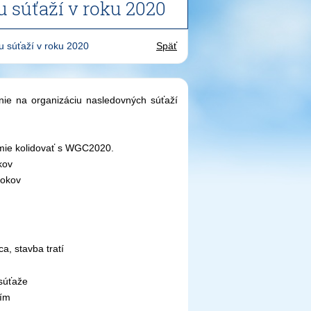
 súťaží v roku 2020
u súťaží v roku 2020
Späť
nie na organizáciu nasledovných súťaží
mie kolidovať s WGC2020.
kov
rokov
a, stavba tratí
 súťaže
tím