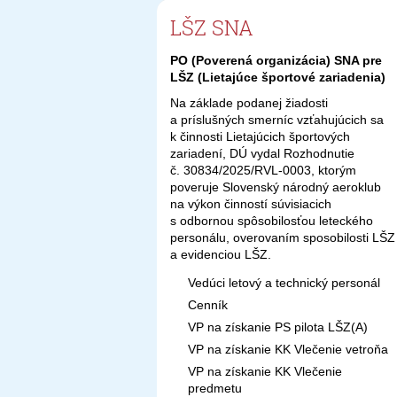
LŠZ SNA
PO (Poverená organizácia) SNA pre
LŠZ (Lietajúce športové zariadenia)
Na základe podanej žiadosti
a príslušných smerníc vzťahujúcich sa
k činnosti Lietajúcich športových
zariadení, DÚ vydal Rozhodnutie
č. 30834/2025/RVL-0003, ktorým
poveruje Slovenský národný aeroklub
na výkon činností súvisiacich
s odbornou spôsobilosťou leteckého
personálu, overovaním sposobilosti LŠZ
a evidenciou LŠZ.
Vedúci letový a technický personál
Cenník
VP na získanie PS pilota LŠZ(A)
VP na získanie KK Vlečenie vetroňa
VP na získanie KK Vlečenie
predmetu