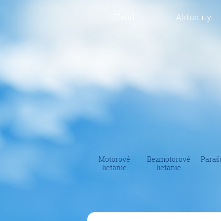
Úvod
Aktuality
Motorové
Bezmotorové
Paraš
lietanie
lietanie