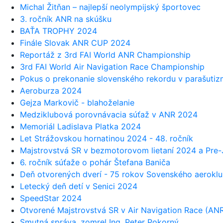
Michal Žitňan – najlepší neolympijský športovec
3. ročník ANR na skúšku
BAŤA TROPHY 2024
Finále Slovak ANR CUP 2024
Reportáž z 3rd FAI World ANR Championship
3rd FAI World Air Navigation Race Championship
Pokus o prekonanie slovenského rekordu v parašuti
Aeroburza 2024
Gejza Markovič - blahoželanie
Medziklubová porovnávacia súťaž v ANR 2024
Memoriál Ladislava Platka 2024
Let Strážovskou hornatinou 2024 - 48. ročník
Majstrovstvá SR v bezmotorovom lietaní 2024 a Pr
6. ročník súťaže o pohár Štefana Baniča
Deň otvorených dverí - 75 rokov Sovenského aerokl
Letecký deň detí v Senici 2024
SpeedStar 2024
Otvorené Majstrovstvá SR v Air Navigation Race (AN
Smutná správa, zomrel Ing. Peter Pokorný