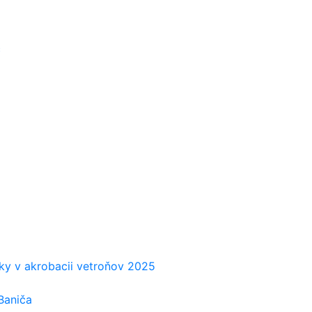
č
iky v akrobacii vetroňov 2025
Baniča