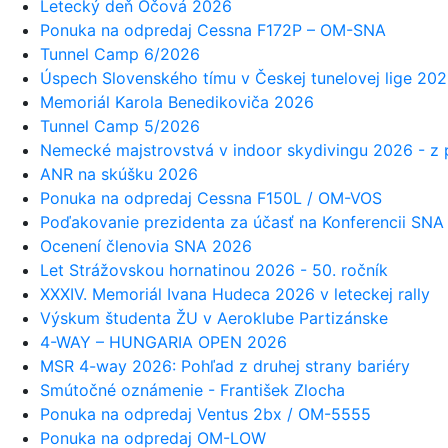
Letecký deň Očová 2026
Ponuka na odpredaj Cessna F172P – OM-SNA
Tunnel Camp 6/2026
Úspech Slovenského tímu v Českej tunelovej lige 20
Memoriál Karola Benedikoviča 2026
Tunnel Camp 5/2026
Nemecké majstrovstvá v indoor skydivingu 2026 - z
ANR na skúšku 2026
Ponuka na odpredaj Cessna F150L / OM-VOS
Poďakovanie prezidenta za účasť na Konferencii SN
Ocenení členovia SNA 2026
Let Strážovskou hornatinou 2026 - 50. ročník
XXXIV. Memoriál Ivana Hudeca 2026 v leteckej rally
Výskum študenta ŽU v Aeroklube Partizánske
4-WAY – HUNGARIA OPEN 2026
MSR 4-way 2026: Pohľad z druhej strany bariéry
Smútočné oznámenie - František Zlocha
Ponuka na odpredaj Ventus 2bx / OM-5555
Ponuka na odpredaj OM-LOW