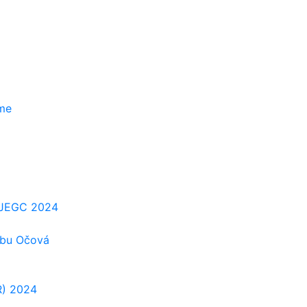
zme
e-JEGC 2024
ubu Očová
R) 2024