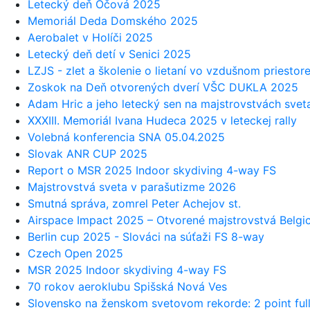
Letecký deň Očová 2025
Memoriál Deda Domského 2025
Aerobalet v Holíči 2025
Letecký deň detí v Senici 2025
LZJS - zlet a školenie o lietaní vo vzdušnom priestor
Zoskok na Deň otvorených dverí VŠC DUKLA 2025
Adam Hric a jeho letecký sen na majstrovstvách svet
XXXIII. Memoriál Ivana Hudeca 2025 v leteckej rally
Volebná konferencia SNA 05.04.2025
Slovak ANR CUP 2025
Report o MSR 2025 Indoor skydiving 4-way FS
Majstrovstvá sveta v parašutizme 2026
Smutná správa, zomrel Peter Achejov st.
Airspace Impact 2025 – Otvorené majstrovstvá Belgi
Berlin cup 2025 - Slováci na súťaži FS 8-way
Czech Open 2025
MSR 2025 Indoor skydiving 4-way FS
70 rokov aeroklubu Spišská Nová Ves
Slovensko na ženskom svetovom rekorde: 2 point ful