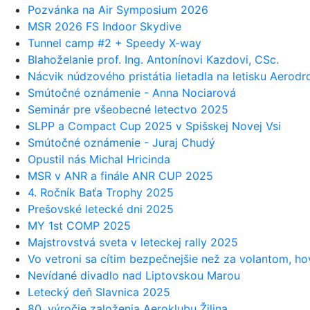
Pozvánka na Air Symposium 2026
MSR 2026 FS Indoor Skydive
Tunnel camp #2 + Speedy X-way
Blahoželanie prof. Ing. Antonínovi Kazdovi, CSc.
Nácvik núdzového pristátia lietadla na letisku Aerod
Smútočné oznámenie - Anna Nociarová
Seminár pre všeobecné letectvo 2025
SLPP a Compact Cup 2025 v Spišskej Novej Vsi
Smútočné oznámenie - Juraj Chudý
Opustil nás Michal Hricinda
MSR v ANR a finále ANR CUP 2025
4. Ročník Baťa Trophy 2025
Prešovské letecké dni 2025
MY 1st COMP 2025
Majstrovstvá sveta v leteckej rally 2025
Vo vetroni sa cítim bezpečnejšie než za volantom, hov
Nevídané divadlo nad Liptovskou Marou
Letecký deň Slavnica 2025
80. výročie založenia Aeroklubu Žilina