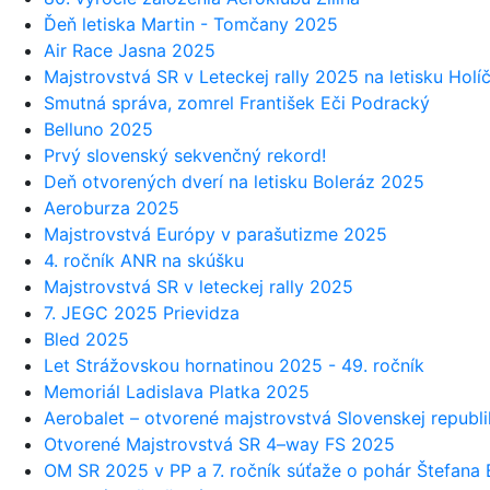
Ďeň letiska Martin - Tomčany 2025
Air Race Jasna 2025
Majstrovstvá SR v Leteckej rally 2025 na letisku Holí
Smutná správa, zomrel František Eči Podracký
Belluno 2025
Prvý slovenský sekvenčný rekord!
Deň otvorených dverí na letisku Boleráz 2025
Aeroburza 2025
Majstrovstvá Európy v parašutizme 2025
4. ročník ANR na skúšku
Majstrovstvá SR v leteckej rally 2025
7. JEGC 2025 Prievidza
Bled 2025
Let Strážovskou hornatinou 2025 - 49. ročník
Memoriál Ladislava Platka 2025
Aerobalet – otvorené majstrovstvá Slovenskej republ
Otvorené Majstrovstvá SR 4–way FS 2025
OM SR 2025 v PP a 7. ročník súťaže o pohár Štefana 