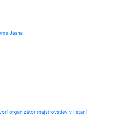
rome Jasna
orí organizátor majstrovstiev v lietaní