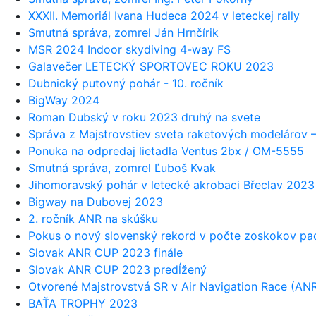
XXXII. Memoriál Ivana Hudeca 2024 v leteckej rally
Smutná správa, zomrel Ján Hrnčírik
MSR 2024 Indoor skydiving 4-way FS
Galavečer LETECKÝ SPORTOVEC ROKU 2023
Dubnický putovný pohár - 10. ročník
BigWay 2024
Roman Dubský v roku 2023 druhý na svete
Správa z Majstrovstiev sveta raketových modelárov –
Ponuka na odpredaj lietadla Ventus 2bx / OM-5555
Smutná správa, zomrel Ľuboš Kvak
Jihomoravský pohár v letecké akrobaci Břeclav 2023
Bigway na Dubovej 2023
2. ročník ANR na skúšku
Pokus o nový slovenský rekord v počte zoskokov p
Slovak ANR CUP 2023 finále
Slovak ANR CUP 2023 predĺžený
Otvorené Majstrovstvá SR v Air Navigation Race (AN
BAŤA TROPHY 2023