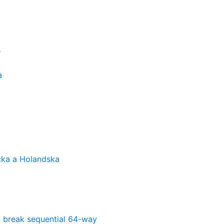
e
a
cka a Holandska
l break sequential 64-way