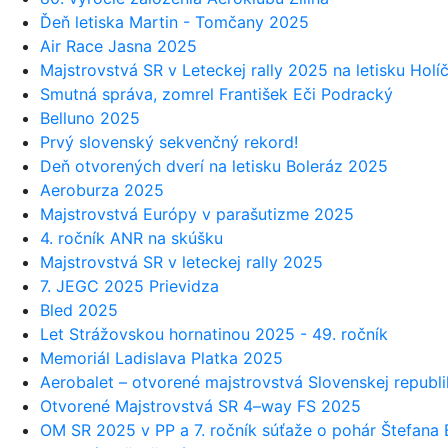
Ďeň letiska Martin - Tomčany 2025
Air Race Jasna 2025
Majstrovstvá SR v Leteckej rally 2025 na letisku Holí
Smutná správa, zomrel František Eči Podracký
Belluno 2025
Prvý slovenský sekvenčný rekord!
Deň otvorených dverí na letisku Boleráz 2025
Aeroburza 2025
Majstrovstvá Európy v parašutizme 2025
4. ročník ANR na skúšku
Majstrovstvá SR v leteckej rally 2025
7. JEGC 2025 Prievidza
Bled 2025
Let Strážovskou hornatinou 2025 - 49. ročník
Memoriál Ladislava Platka 2025
Aerobalet – otvorené majstrovstvá Slovenskej republ
Otvorené Majstrovstvá SR 4–way FS 2025
OM SR 2025 v PP a 7. ročník súťaže o pohár Štefana 