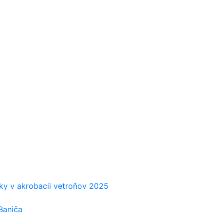
č
iky v akrobacii vetroňov 2025
Baniča