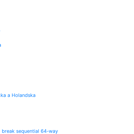
e
a
cka a Holandska
l break sequential 64-way