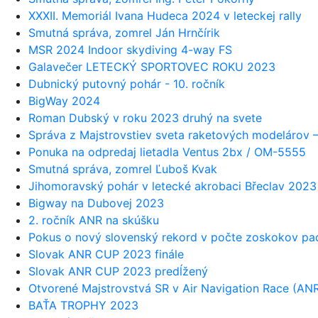
XXXII. Memoriál Ivana Hudeca 2024 v leteckej rally
Smutná správa, zomrel Ján Hrnčírik
MSR 2024 Indoor skydiving 4-way FS
Galavečer LETECKÝ SPORTOVEC ROKU 2023
Dubnický putovný pohár - 10. ročník
BigWay 2024
Roman Dubský v roku 2023 druhý na svete
Správa z Majstrovstiev sveta raketových modelárov –
Ponuka na odpredaj lietadla Ventus 2bx / OM-5555
Smutná správa, zomrel Ľuboš Kvak
Jihomoravský pohár v letecké akrobaci Břeclav 2023
Bigway na Dubovej 2023
2. ročník ANR na skúšku
Pokus o nový slovenský rekord v počte zoskokov p
Slovak ANR CUP 2023 finále
Slovak ANR CUP 2023 predĺžený
Otvorené Majstrovstvá SR v Air Navigation Race (AN
BAŤA TROPHY 2023