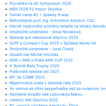
Pozvánka na Air Symposium 2026
MSR 2026 FS Indoor Skydive
Tunnel camp #2 + Speedy X-way
Blahoželanie prof. Ing. Antonínovi Kazdovi, CSc.
Nácvik núdzového pristátia lietadla na letisku Aerod
Smútočné oznámenie - Anna Nociarová
Seminár pre všeobecné letectvo 2025
SLPP a Compact Cup 2025 v Spišskej Novej Vsi
Smútočné oznámenie - Juraj Chudý
Opustil nás Michal Hricinda
MSR v ANR a finále ANR CUP 2025
4. Ročník Baťa Trophy 2025
Prešovské letecké dni 2025
MY 1st COMP 2025
Majstrovstvá sveta v leteckej rally 2025
Vo vetroni sa cítim bezpečnejšie než za volantom, hov
Nevídané divadlo nad Liptovskou Marou
Letecký deň Slavnica 2025
80. výročie založenia Aeroklubu Žilina