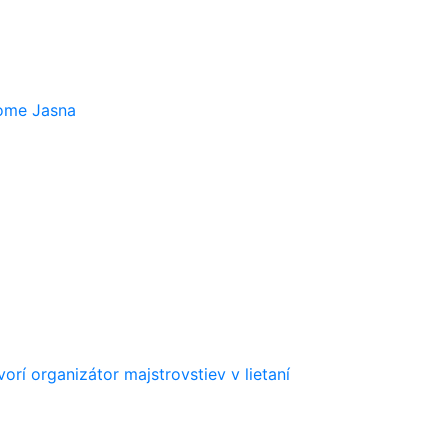
rome Jasna
orí organizátor majstrovstiev v lietaní