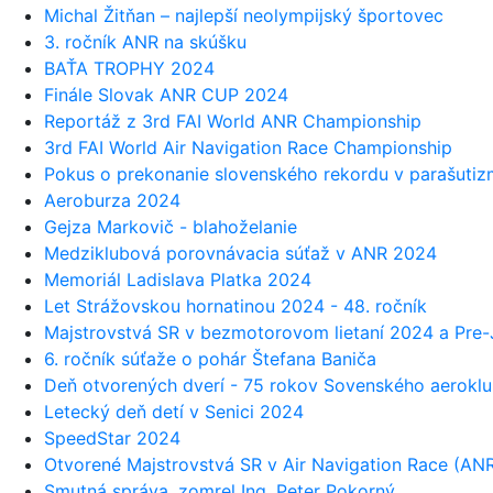
Michal Žitňan – najlepší neolympijský športovec
3. ročník ANR na skúšku
BAŤA TROPHY 2024
Finále Slovak ANR CUP 2024
Reportáž z 3rd FAI World ANR Championship
3rd FAI World Air Navigation Race Championship
Pokus o prekonanie slovenského rekordu v parašuti
Aeroburza 2024
Gejza Markovič - blahoželanie
Medziklubová porovnávacia súťaž v ANR 2024
Memoriál Ladislava Platka 2024
Let Strážovskou hornatinou 2024 - 48. ročník
Majstrovstvá SR v bezmotorovom lietaní 2024 a Pr
6. ročník súťaže o pohár Štefana Baniča
Deň otvorených dverí - 75 rokov Sovenského aerokl
Letecký deň detí v Senici 2024
SpeedStar 2024
Otvorené Majstrovstvá SR v Air Navigation Race (AN
Smutná správa, zomrel Ing. Peter Pokorný