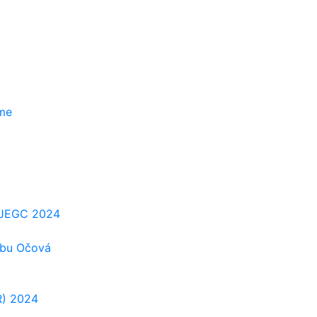
zme
e-JEGC 2024
ubu Očová
R) 2024