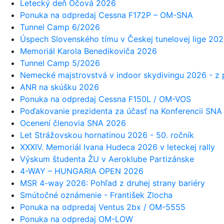
Letecký deň Očová 2026
Ponuka na odpredaj Cessna F172P – OM-SNA
Tunnel Camp 6/2026
Úspech Slovenského tímu v Českej tunelovej lige 20
Memoriál Karola Benedikoviča 2026
Tunnel Camp 5/2026
Nemecké majstrovstvá v indoor skydivingu 2026 - z
ANR na skúšku 2026
Ponuka na odpredaj Cessna F150L / OM-VOS
Poďakovanie prezidenta za účasť na Konferencii SN
Ocenení členovia SNA 2026
Let Strážovskou hornatinou 2026 - 50. ročník
XXXIV. Memoriál Ivana Hudeca 2026 v leteckej rally
Výskum študenta ŽU v Aeroklube Partizánske
4-WAY – HUNGARIA OPEN 2026
MSR 4-way 2026: Pohľad z druhej strany bariéry
Smútočné oznámenie - František Zlocha
Ponuka na odpredaj Ventus 2bx / OM-5555
Ponuka na odpredaj OM-LOW