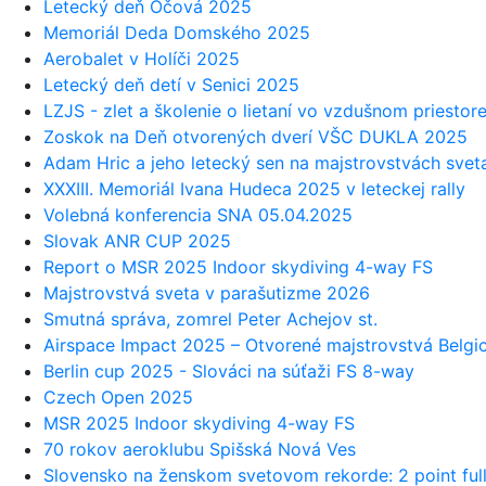
Letecký deň Očová 2025
Memoriál Deda Domského 2025
Aerobalet v Holíči 2025
Letecký deň detí v Senici 2025
LZJS - zlet a školenie o lietaní vo vzdušnom priestor
Zoskok na Deň otvorených dverí VŠC DUKLA 2025
Adam Hric a jeho letecký sen na majstrovstvách svet
XXXIII. Memoriál Ivana Hudeca 2025 v leteckej rally
Volebná konferencia SNA 05.04.2025
Slovak ANR CUP 2025
Report o MSR 2025 Indoor skydiving 4-way FS
Majstrovstvá sveta v parašutizme 2026
Smutná správa, zomrel Peter Achejov st.
Airspace Impact 2025 – Otvorené majstrovstvá Belgi
Berlin cup 2025 - Slováci na súťaži FS 8-way
Czech Open 2025
MSR 2025 Indoor skydiving 4-way FS
70 rokov aeroklubu Spišská Nová Ves
Slovensko na ženskom svetovom rekorde: 2 point ful