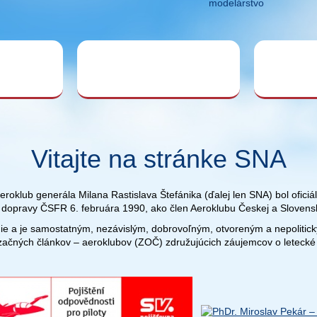
modelárstvo
Vitajte na stránke SNA
roklub generála Milana Rastislava Štefánika (ďalej len SNA) bol oficiá
dopravy ČSFR 6. februára 1990, ako člen Aeroklubu Českej a Slovenske
ie a je samostatným, nezávislým, dobrovoľným, otvoreným a nepoliti
začných článkov – aeroklubov (ZOČ) združujúcich záujemcov o letecké 