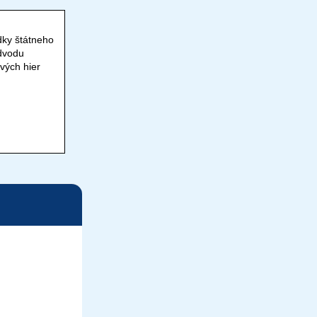
dky štátneho
dvodu
vých hier