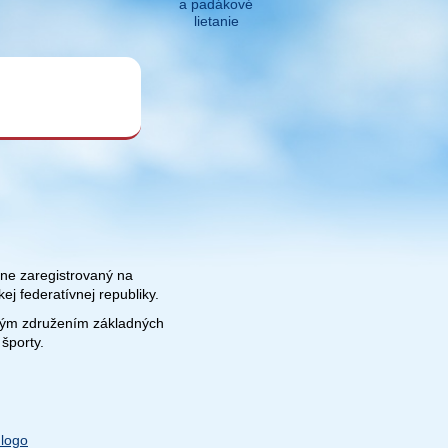
a padákové
lietanie
lne zaregistrovaný na
j federatívnej republiky.
ckým združením základných
športy.