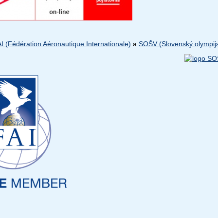
I (Fédération Aéronautique Internationale)
a
SOŠV (Slovenský olympijs