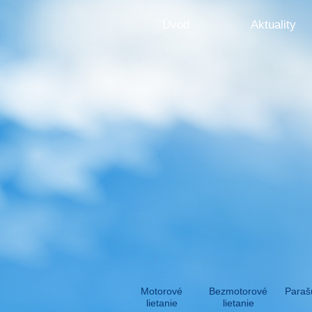
Úvod
Aktuality
Motorové
Bezmotorové
Paraš
lietanie
lietanie