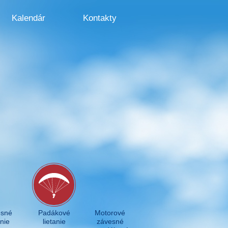
Kalendár
Kontakty
sné
Padákové
Motorové
anie
lietanie
závesné