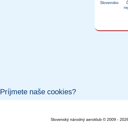
Slovensko
re
Príjmete naše cookies?
Niektoré sú naozaj potrebné a bez nich by stránka vôbec nefungovala.
Analytické cookies používame na zlepšovanie funkčnosti stránky, pers
sme mohli používať všetky tieto cookies.
Slovenský národný aeroklub © 2009 - 2026
Nastavenie
Len potrebné
Prijať všetko