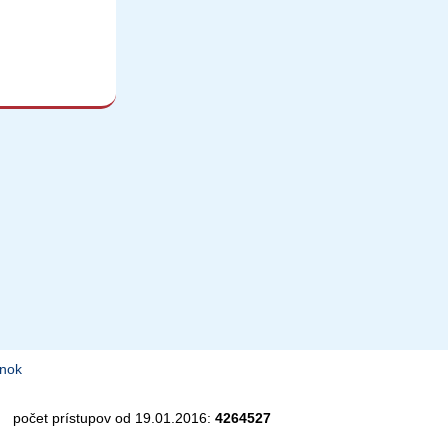
ánok
s na zobrazenie relevantnej reklamy.
Veľmi by nám pomohlo, keby
počet prístupov od 19.01.2016:
4264527