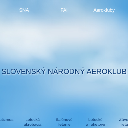
SNA
FAI
Aerokluby
SLOVENSKÝ NÁRODNÝ AEROKLUB
utizmus
Letecká
Balónové
Letecké
Záve
akrobacia
lietanie
a raketové
liet