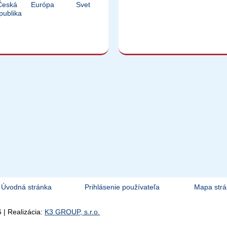
Česká
Európa
Svet
publika
Úvodná stránka
Prihlásenie používateľa
Mapa str
onalizačné cookies na jej prispôsobenie pre vás a marketingové cookie
 | Realizácia:
K3 GROUP, s.r.o.