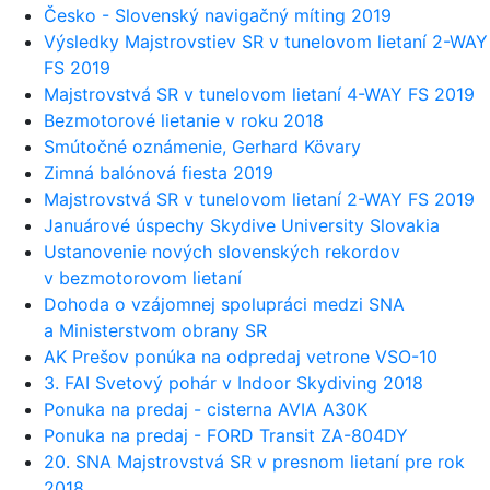
Česko - Slovenský navigačný míting 2019
Výsledky Majstrovstiev SR v tunelovom lietaní 2-WAY
FS 2019
Majstrovstvá SR v tunelovom lietaní 4-WAY FS 2019
Bezmotorové lietanie v roku 2018
Smútočné oznámenie, Gerhard Kövary
Zimná balónová fiesta 2019
Majstrovstvá SR v tunelovom lietaní 2-WAY FS 2019
Januárové úspechy Skydive University Slovakia
Ustanovenie nových slovenských rekordov
v bezmotorovom lietaní
Dohoda o vzájomnej spolupráci medzi SNA
a Ministerstvom obrany SR
AK Prešov ponúka na odpredaj vetrone VSO-10
3. FAI Svetový pohár v Indoor Skydiving 2018
Ponuka na predaj - cisterna AVIA A30K
Ponuka na predaj - FORD Transit ZA-804DY
20. SNA Majstrovstvá SR v presnom lietaní pre rok
2018