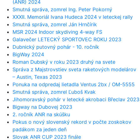
(ANR) 2024
Smutná správa, zomrel Ing. Peter Pokorný
XXXII. Memoriál Ivana Hudeca 2024 v leteckej rally
Smutná správa, zomrel Ján Hrnčírik
MSR 2024 Indoor skydiving 4-way FS
Galavečer LETECKÝ SPORTOVEC ROKU 2023
Dubnický putovný pohár - 10. ročník
BigWay 2024
Roman Dubský v roku 2023 druhý na svete
Správa z Majstrovstiev sveta raketových modelárov
– Austin, Texas 2023
Ponuka na odpredaj lietadla Ventus 2bx / OM-5555
Smutná správa, zomrel Ľuboš Kvak
Jihomoravský pohár v letecké akrobaci Břeclav 2023
Bigway na Dubovej 2023
2. ročník ANR na skúšku
Pokus o nový slovenský rekord v počte zoskokov
padákom za jeden deň
Slovak ANR CUP 2023 finále