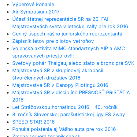
Výberové konanie
Air Symposium 2017
Účasť štátnej reprezentácie SR na 20. FAI
Majstrovstvách sveta v leteckej rally pre rok 2016
Cenný úspech nášho juniorského reprezentanta
Zápisník letov pre pilotov vetroňov
Vojenská aktivita MIMO štandartných AIP a AMC
spravovaných priestorov!!!
Svetový pohár Thalgau, alebo zlato a bronz pre SVK
Majstrovstvá SR v skupinovej akrobacii
štvorčlenných družstiev 2016
Majstrovstvá SR v Canopy Pilotingu 2016
Majstrovstvá SR v disciplíne PRESNOSŤ PRISTÁTIA
2016
Let Strážovskou hornatinou 2016 - 40. ročník
8. ročník Slovenskej parašutistickej ligy FS 2way
SPEED STAR 2016
Ponuka poistenia aj Vášho auta pre rok 2016
Zmena servera technik.sna.sk