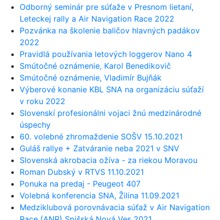
Odborný seminár pre súťaže v Presnom lietaní,
Leteckej rally a Air Navigation Race 2022
Pozvánka na školenie baličov hlavných padákov
2022
Pravidlá používania letových loggerov Nano 4
Smútočné oznámenie, Karol Benedikovič
Smútočné oznámenie, Vladimír Bujňák
Výberové konanie KBL SNA na organizáciu súťaží
v roku 2022
Slovenskí profesionálni vojaci žnú medzinárodné
úspechy
60. volebné zhromaždenie SOŠV 15.10.2021
Guláš rallye + Zatváranie neba 2021 v SNV
Slovenská akrobacia ožíva - za riekou Moravou
Roman Dubský v RTVS 11.10.2021
Ponuka na predaj - Peugeot 407
Volebná konferencia SNA, Žilina 11.09.2021
Medziklubová porovnávacia súťaž v Air Navigation
Race (ANR) Spišská Nová Ves 2021