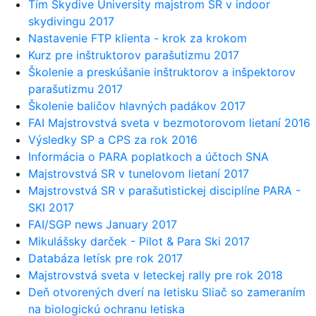
Tím Skydive University majstrom SR v indoor
skydivingu 2017
Nastavenie FTP klienta - krok za krokom
Kurz pre inštruktorov parašutizmu 2017
Školenie a preskúšanie inštruktorov a inšpektorov
parašutizmu 2017
Školenie baličov hlavných padákov 2017
FAI Majstrovstvá sveta v bezmotorovom lietaní 2016
Výsledky SP a CPS za rok 2016
Informácia o PARA poplatkoch a účtoch SNA
Majstrovstvá SR v tunelovom lietaní 2017
Majstrovstvá SR v parašutistickej disciplíne PARA -
SKI 2017
FAI/SGP news January 2017
Mikulášsky darček - Pilot & Para Ski 2017
Databáza letísk pre rok 2017
Majstrovstvá sveta v leteckej rally pre rok 2018
Deň otvorených dverí na letisku Sliač so zameraním
na biologickú ochranu letiska