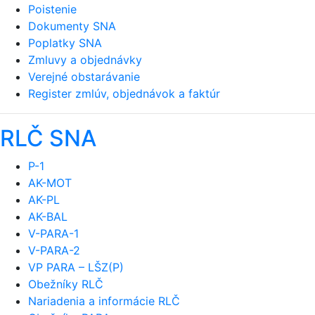
Poistenie
Dokumenty SNA
Poplatky SNA
Zmluvy a objednávky
Verejné obstarávanie
Register zmlúv, objednávok a faktúr
RLČ SNA
P-1
AK-MOT
AK-PL
AK-BAL
V-PARA-1
V-PARA-2
VP PARA – LŠZ(P)
Obežníky RLČ
Nariadenia a informácie RLČ