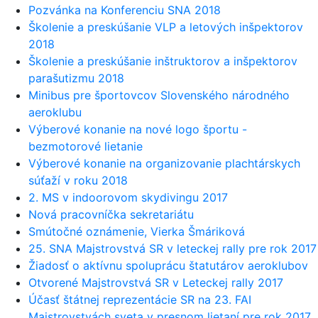
Pozvánka na Konferenciu SNA 2018
Školenie a preskúšanie VLP a letových inšpektorov
2018
Školenie a preskúšanie inštruktorov a inšpektorov
parašutizmu 2018
Minibus pre športovcov Slovenského národného
aeroklubu
Výberové konanie na nové logo športu -
bezmotorové lietanie
Výberové konanie na organizovanie plachtárskych
súťaží v roku 2018
2. MS v indoorovom skydivingu 2017
Nová pracovníčka sekretariátu
Smútočné oznámenie, Vierka Šmáriková
25. SNA Majstrovstvá SR v leteckej rally pre rok 2017
Žiadosť o aktívnu spoluprácu štatutárov aeroklubov
Otvorené Majstrovstvá SR v Leteckej rally 2017
Účasť štátnej reprezentácie SR na 23. FAI
Majstrovstvách sveta v presnom lietaní pre rok 2017