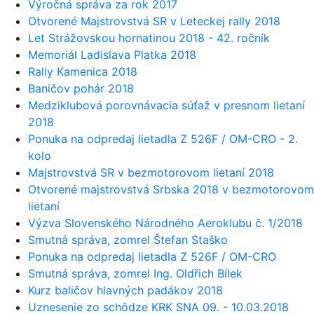
Výročná správa za rok 2017
Otvorené Majstrovstvá SR v Leteckej rally 2018
Let Strážovskou hornatinou 2018 - 42. ročník
Memoriál Ladislava Platka 2018
Rally Kamenica 2018
Baničov pohár 2018
Medziklubová porovnávacia súťaž v presnom lietaní
2018
Ponuka na odpredaj lietadla Z 526F / OM-CRO - 2.
kolo
Majstrovstvá SR v bezmotorovom lietaní 2018
Otvorené majstrovstvá Srbska 2018 v bezmotorovom
lietaní
Výzva Slovenského Národného Aeroklubu č. 1/2018
Smutná správa, zomrel Štefan Staško
Ponuka na odpredaj lietadla Z 526F / OM-CRO
Smutná správa, zomrel Ing. Oldřich Bílek
Kurz baličov hlavných padákov 2018
Uznesenie zo schôdze KRK SNA 09. - 10.03.2018