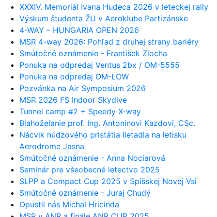
XXXIV. Memoriál Ivana Hudeca 2026 v leteckej rally
Výskum študenta ŽU v Aeroklube Partizánske
4-WAY – HUNGARIA OPEN 2026
MSR 4-way 2026: Pohľad z druhej strany bariéry
Smútočné oznámenie - František Zlocha
Ponuka na odpredaj Ventus 2bx / OM-5555
Ponuka na odpredaj OM-LOW
Pozvánka na Air Symposium 2026
MSR 2026 FS Indoor Skydive
Tunnel camp #2 + Speedy X-way
Blahoželanie prof. Ing. Antonínovi Kazdovi, CSc.
Nácvik núdzového pristátia lietadla na letisku
Aerodrome Jasna
Smútočné oznámenie - Anna Nociarová
Seminár pre všeobecné letectvo 2025
SLPP a Compact Cup 2025 v Spišskej Novej Vsi
Smútočné oznámenie - Juraj Chudý
Opustil nás Michal Hricinda
MSR v ANR a finále ANR CUP 2025