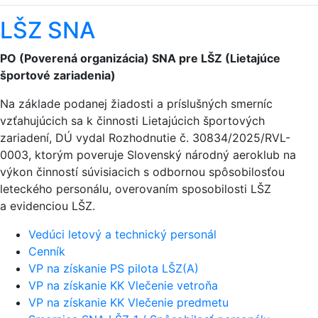
LŠZ SNA
PO (Poverená organizácia) SNA pre LŠZ (Lietajúce
športové zariadenia)
Na základe podanej žiadosti a príslušných smerníc
vzťahujúcich sa k činnosti Lietajúcich športových
zariadení, DÚ vydal Rozhodnutie č. 30834/2025/RVL-
0003, ktorým poveruje Slovenský národný aeroklub na
výkon činností súvisiacich s odbornou spôsobilosťou
leteckého personálu, overovaním sposobilosti LŠZ
a evidenciou LŠZ.
Vedúci letový a technický personál
Cenník
VP na získanie PS pilota LŠZ(A)
VP na získanie KK Vlečenie vetroňa
VP na získanie KK Vlečenie predmetu