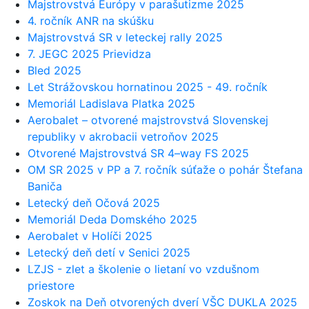
Majstrovstvá Európy v parašutizme 2025
4. ročník ANR na skúšku
Majstrovstvá SR v leteckej rally 2025
7. JEGC 2025 Prievidza
Bled 2025
Let Strážovskou hornatinou 2025 - 49. ročník
Memoriál Ladislava Platka 2025
Aerobalet – otvorené majstrovstvá Slovenskej
republiky v akrobacii vetroňov 2025
Otvorené Majstrovstvá SR 4–way FS 2025
OM SR 2025 v PP a 7. ročník súťaže o pohár Štefana
Baniča
Letecký deň Očová 2025
Memoriál Deda Domského 2025
Aerobalet v Holíči 2025
Letecký deň detí v Senici 2025
LZJS - zlet a školenie o lietaní vo vzdušnom
priestore
Zoskok na Deň otvorených dverí VŠC DUKLA 2025