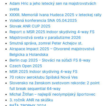
Adam Hric a jeho letecký sen na majstrovstvách
sveta
XXXIII. Memoriál Ivana Hudeca 2025 v leteckej rally
Volebná konferencia SNA 05.04.2025
Slovak ANR CUP 2025
Report o MSR 2025 Indoor skydiving 4-way FS
Majstrovstvá sveta v parašutizme 2026
Smutná správa, zomrel Peter Achejov st.
Airspace Impact 2025 – Otvorené majstrovstvá
Belgicka a Holandska
Berlin cup 2025 - Slováci na súťaži FS 8-way
Czech Open 2025
MSR 2025 Indoor skydiving 4-way FS
70 rokov aeroklubu Spišská Nová Ves
Slovensko na ženskom svetovom rekorde: 2 point
full break sequential 64-way
Michal Žitňan – najlepší neolympijský športovec
3. ročník ANR na skúšku
BAŤA TROPHY 2024