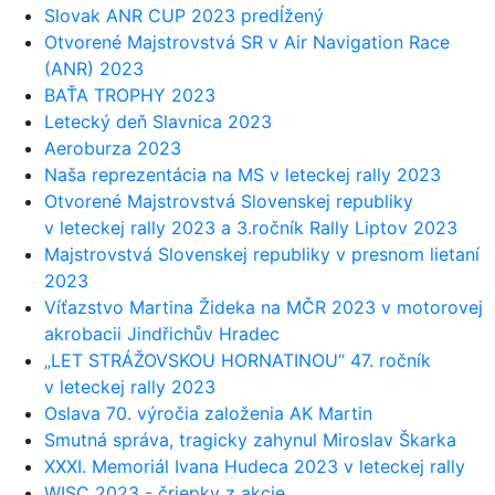
Slovak ANR CUP 2023 predĺžený
Otvorené Majstrovstvá SR v Air Navigation Race
(ANR) 2023
BAŤA TROPHY 2023
Letecký deň Slavnica 2023
Aeroburza 2023
Naša reprezentácia na MS v leteckej rally 2023
Otvorené Majstrovstvá Slovenskej republiky
v leteckej rally 2023 a 3.ročník Rally Liptov 2023
Majstrovstvá Slovenskej republiky v presnom lietaní
2023
Víťazstvo Martina Žideka na MČR 2023 v motorovej
akrobacii Jindřichův Hradec
„LET STRÁŽOVSKOU HORNATINOU“ 47. ročník
v leteckej rally 2023
Oslava 70. výročia založenia AK Martin
Smutná správa, tragicky zahynul Miroslav Škarka
XXXI. Memoriál Ivana Hudeca 2023 v leteckej rally
WISC 2023 - čriepky z akcie