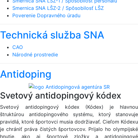
Smernica SNA LŠZ-1 / Spôsobilosť personálu
Smernica SNA LŠZ-2 / Spôsobilosť LŠZ
Poverenie Dopravného úradu
Technická služba SNA
CAO
Národné prostredie
Antidoping
Svetový antidopingový kódex
Svetový antidopingový kódex (Kódex) je hlavnou
štruktúrou antidopingového systému, ktorý stanovuje
pravidlá, ktoré športovci musia dodržiavať. Cieľom Kódexu
je chrániť práva čistých športovcov. Prijalo ho olympijské
hnutie, ako aj športové zložky a antidopingové