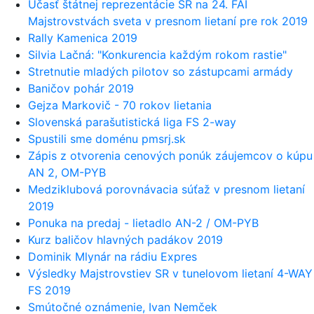
Účasť štátnej reprezentácie SR na 24. FAI
Majstrovstvách sveta v presnom lietaní pre rok 2019
Rally Kamenica 2019
Silvia Lačná: "Konkurencia každým rokom rastie"
Stretnutie mladých pilotov so zástupcami armády
Baničov pohár 2019
Gejza Markovič - 70 rokov lietania
Slovenská parašutistická liga FS 2-way
Spustili sme doménu pmsrj.sk
Zápis z otvorenia cenových ponúk záujemcov o kúpu
AN 2, OM-PYB
Medziklubová porovnávacia súťaž v presnom lietaní
2019
Ponuka na predaj - lietadlo AN-2 / OM-PYB
Kurz baličov hlavných padákov 2019
Dominik Mlynár na rádiu Expres
Výsledky Majstrovstiev SR v tunelovom lietaní 4-WAY
FS 2019
Smútočné oznámenie, Ivan Nemček