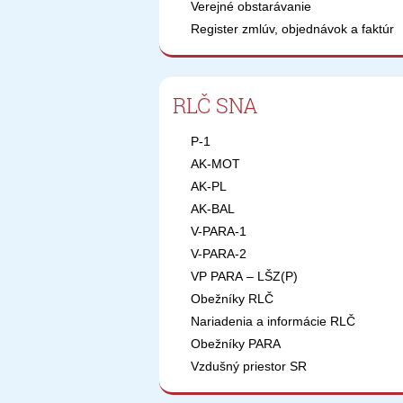
Verejné obstarávanie
Register zmlúv, objednávok a faktúr
RLČ SNA
P-1
AK-MOT
AK-PL
AK-BAL
V-PARA-1
V-PARA-2
VP PARA – LŠZ(P)
Obežníky RLČ
Nariadenia a informácie RLČ
Obežníky PARA
Vzdušný priestor SR