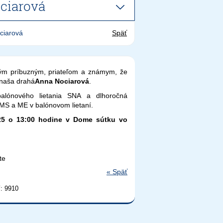
ciarová
ciarová
Späť
ým príbuzným, priateľom a známym, že
 naša drahá
Anna Nociarová
.
balónového lietania SNA a dlhoročná
 MS a ME v balónovom lietaní.
25 o 13:00 hodine v Dome sútku vo
«
Späť
í: 9910