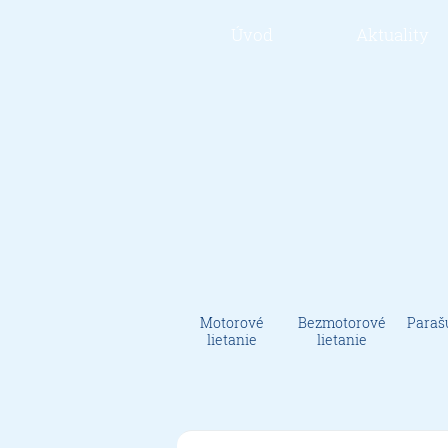
Úvod
Aktuality
Motorové
Bezmotorové
Paraš
lietanie
lietanie