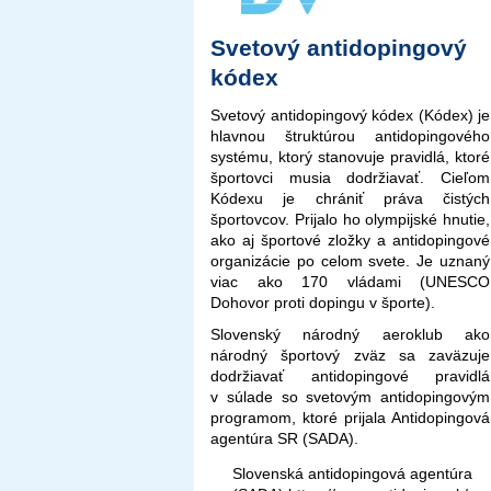
Svetový antidopingový
kódex
Svetový antidopingový kódex (Kódex) je
hlavnou štruktúrou antidopingového
systému, ktorý stanovuje pravidlá, ktoré
športovci musia dodržiavať. Cieľom
Kódexu je chrániť práva čistých
športovcov. Prijalo ho olympijské hnutie,
ako aj športové zložky a antidopingové
organizácie po celom svete. Je uznaný
viac ako 170 vládami (UNESCO
Dohovor proti dopingu v športe).
Slovenský národný aeroklub ako
národný športový zväz sa zaväzuje
dodržiavať antidopingové pravidlá
v súlade so svetovým antidopingovým
programom, ktoré prijala Antidopingová
agentúra SR (SADA).
Slovenská antidopingová agentúra