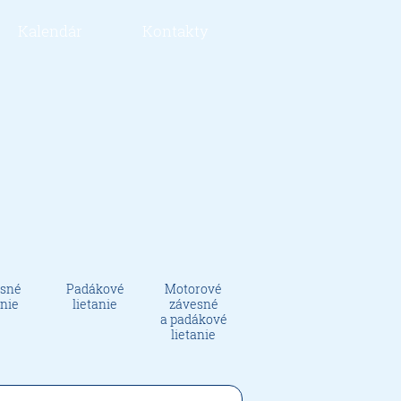
Kalendár
Kontakty
sné
Padákové
Motorové
anie
lietanie
závesné
a padákové
lietanie