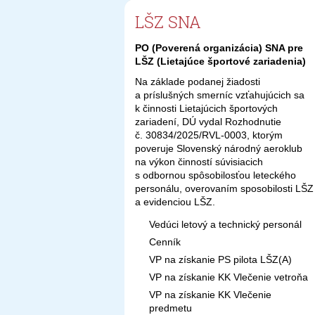
LŠZ SNA
PO (Poverená organizácia) SNA pre
LŠZ (Lietajúce športové zariadenia)
Na základe podanej žiadosti
a príslušných smerníc vzťahujúcich sa
k činnosti Lietajúcich športových
zariadení, DÚ vydal Rozhodnutie
č. 30834/2025/RVL-0003, ktorým
poveruje Slovenský národný aeroklub
na výkon činností súvisiacich
s odbornou spôsobilosťou leteckého
personálu, overovaním sposobilosti LŠZ
a evidenciou LŠZ.
Vedúci letový a technický personál
Cenník
VP na získanie PS pilota LŠZ(A)
VP na získanie KK Vlečenie vetroňa
VP na získanie KK Vlečenie
predmetu