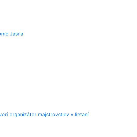
rome Jasna
orí organizátor majstrovstiev v lietaní