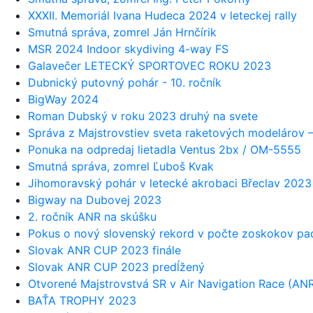
XXXII. Memoriál Ivana Hudeca 2024 v leteckej rally
Smutná správa, zomrel Ján Hrnčírik
MSR 2024 Indoor skydiving 4-way FS
Galavečer LETECKÝ SPORTOVEC ROKU 2023
Dubnický putovný pohár - 10. ročník
BigWay 2024
Roman Dubský v roku 2023 druhý na svete
Správa z Majstrovstiev sveta raketových modelárov –
Ponuka na odpredaj lietadla Ventus 2bx / OM-5555
Smutná správa, zomrel Ľuboš Kvak
Jihomoravský pohár v letecké akrobaci Břeclav 2023
Bigway na Dubovej 2023
2. ročník ANR na skúšku
Pokus o nový slovenský rekord v počte zoskokov p
Slovak ANR CUP 2023 finále
Slovak ANR CUP 2023 predĺžený
Otvorené Majstrovstvá SR v Air Navigation Race (AN
BAŤA TROPHY 2023