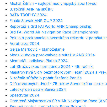
Michal Žitňan – najlepší neolympijský športovec
3. ročník ANR na skúšku
BAŤA TROPHY 2024
Finále Slovak ANR CUP 2024
Reportáž z 3rd FAI World ANR Championship
3rd FAI World Air Navigation Race Championship
Pokus o prekonanie slovenského rekordu v parašuti
Aeroburza 2024
Gejza Markovič - blahoželanie
Medziklubová porovnávacia súťaž v ANR 2024
Memoriál Ladislava Platka 2024
Let Strážovskou hornatinou 2024 - 48. ročník
Majstrovstvá SR v bezmotorovom lietaní 2024 a Pr
6. ročník súťaže o pohár Štefana Baniča
Deň otvorených dverí - 75 rokov Sovenského aerokl
Letecký deň detí v Senici 2024
SpeedStar 2024
Otvorené Majstrovstvá SR v Air Navigation Race (AN
Smutná správa, zomrel Ing. Peter Pokorný