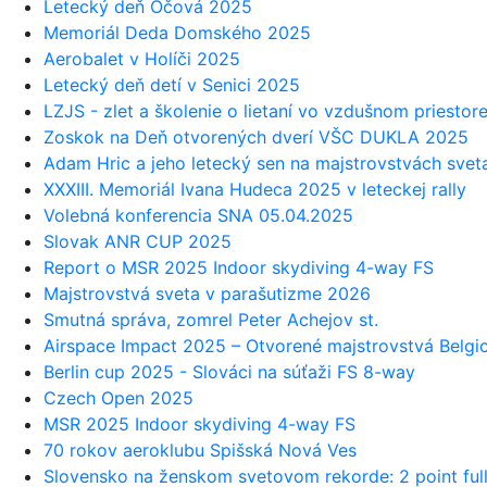
Letecký deň Očová 2025
Memoriál Deda Domského 2025
Aerobalet v Holíči 2025
Letecký deň detí v Senici 2025
LZJS - zlet a školenie o lietaní vo vzdušnom priestor
Zoskok na Deň otvorených dverí VŠC DUKLA 2025
Adam Hric a jeho letecký sen na majstrovstvách svet
XXXIII. Memoriál Ivana Hudeca 2025 v leteckej rally
Volebná konferencia SNA 05.04.2025
Slovak ANR CUP 2025
Report o MSR 2025 Indoor skydiving 4-way FS
Majstrovstvá sveta v parašutizme 2026
Smutná správa, zomrel Peter Achejov st.
Airspace Impact 2025 – Otvorené majstrovstvá Belgi
Berlin cup 2025 - Slováci na súťaži FS 8-way
Czech Open 2025
MSR 2025 Indoor skydiving 4-way FS
70 rokov aeroklubu Spišská Nová Ves
Slovensko na ženskom svetovom rekorde: 2 point ful