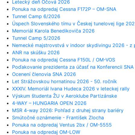
Letecký deň Očová 2026
Ponuka na odpredaj Cessna F172P – OM-SNA
Tunnel Camp 6/2026
Úspech Slovenského tímu v Českej tunelovej lige 20
Memoriál Karola Benedikoviča 2026
Tunnel Camp 5/2026
Nemecké majstrovstvá v indoor skydivingu 2026 - z
ANR na skúšku 2026
Ponuka na odpredaj Cessna F150L / OM-VOS
Poďakovanie prezidenta za účasť na Konferencii SN
Ocenení členovia SNA 2026
Let Strážovskou hornatinou 2026 - 50. ročník
XXXIV. Memoriál Ivana Hudeca 2026 v leteckej rally
Výskum študenta ŽU v Aeroklube Partizánske
4-WAY – HUNGARIA OPEN 2026
MSR 4-way 2026: Pohľad z druhej strany bariéry
Smútočné oznámenie - František Zlocha
Ponuka na odpredaj Ventus 2bx / OM-5555
Ponuka na odpredaj OM-LOW