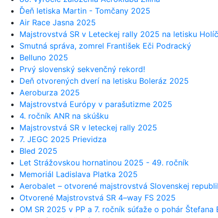
Ďeň letiska Martin - Tomčany 2025
Air Race Jasna 2025
Majstrovstvá SR v Leteckej rally 2025 na letisku Holí
Smutná správa, zomrel František Eči Podracký
Belluno 2025
Prvý slovenský sekvenčný rekord!
Deň otvorených dverí na letisku Boleráz 2025
Aeroburza 2025
Majstrovstvá Európy v parašutizme 2025
4. ročník ANR na skúšku
Majstrovstvá SR v leteckej rally 2025
7. JEGC 2025 Prievidza
Bled 2025
Let Strážovskou hornatinou 2025 - 49. ročník
Memoriál Ladislava Platka 2025
Aerobalet – otvorené majstrovstvá Slovenskej republ
Otvorené Majstrovstvá SR 4–way FS 2025
OM SR 2025 v PP a 7. ročník súťaže o pohár Štefana 