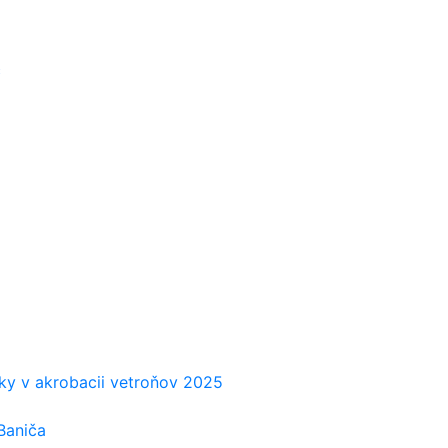
č
iky v akrobacii vetroňov 2025
Baniča