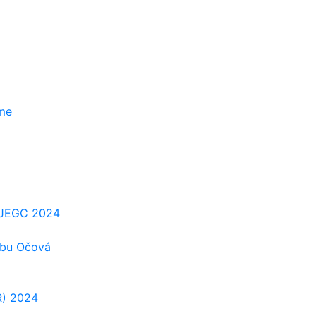
zme
e-JEGC 2024
ubu Očová
R) 2024