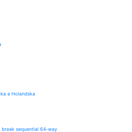
e
a
cka a Holandska
l break sequential 64-way