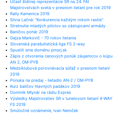
Účasť štátnej reprezentácie SR na 24. FAI
Majstrovstvách sveta v presnom lietaní pre rok 2019
Rally Kamenica 2019
Silvia Lačná: "Konkurencia každým rokom rastie"
Stretnutie mladých pilotov so zástupcami armády
Baničov pohár 2019
Gejza Markovič - 70 rokov lietania
Slovenská parašutistická liga FS 2-way
Spustili sme doménu pmsrj.sk
Zápis z otvorenia cenových ponúk záujemcov o kúpu
AN 2, OM-PYB
Medziklubová porovnávacia súťaž v presnom lietaní
2019
Ponuka na predaj - lietadlo AN-2 / OM-PYB
Kurz baličov hlavných padákov 2019
Dominik Mlynár na rádiu Expres
Výsledky Majstrovstiev SR v tunelovom lietaní 4-WAY
FS 2019
Smútočné oznámenie, Ivan Nemček