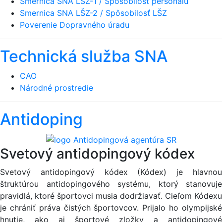
Smernica SNA LŠZ-1 / Spôsobilosť personálu
Smernica SNA LŠZ-2 / Spôsobilosť LŠZ
Poverenie Dopravného úradu
Technická služba SNA
CAO
Národné prostredie
Antidoping
Svetový antidopingový kódex
Svetový antidopingový kódex (Kódex) je hlavnou
štruktúrou antidopingového systému, ktorý stanovuje
pravidlá, ktoré športovci musia dodržiavať. Cieľom Kódexu
je chrániť práva čistých športovcov. Prijalo ho olympijské
hnutie, ako aj športové zložky a antidopingové