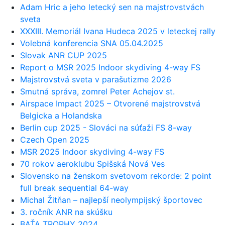
Adam Hric a jeho letecký sen na majstrovstvách
sveta
XXXIII. Memoriál Ivana Hudeca 2025 v leteckej rally
Volebná konferencia SNA 05.04.2025
Slovak ANR CUP 2025
Report o MSR 2025 Indoor skydiving 4-way FS
Majstrovstvá sveta v parašutizme 2026
Smutná správa, zomrel Peter Achejov st.
Airspace Impact 2025 – Otvorené majstrovstvá
Belgicka a Holandska
Berlin cup 2025 - Slováci na súťaži FS 8-way
Czech Open 2025
MSR 2025 Indoor skydiving 4-way FS
70 rokov aeroklubu Spišská Nová Ves
Slovensko na ženskom svetovom rekorde: 2 point
full break sequential 64-way
Michal Žitňan – najlepší neolympijský športovec
3. ročník ANR na skúšku
BAŤA TROPHY 2024