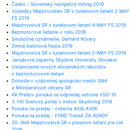
Česko - Slovenský navigačný míting 2019
Výsledky Majstrovstiev SR v tunelovom lietaní 2-WAY
FS 2019
Majstrovstvá SR v tunelovom lietaní 4-WAY FS 2019
Bezmotorové lietanie v roku 2018
Smútočné oznámenie, Gerhard Kövary
Zimná balónová fiesta 2019
Majstrovstvá SR v tunelovom lietaní 2-WAY FS 2019
Januárové úspechy Skydive University Slovakia
Ustanovenie nových slovenských rekordov
v bezmotorovom lietaní
Dohoda o vzájomnej spolupráci medzi SNA
a Ministerstvom obrany SR
AK Prešov ponúka na odpredaj vetrone VSO-10
3. FAI Svetový pohár v Indoor Skydiving 2018
Ponuka na predaj - cisterna AVIA A30K
Ponuka na predaj - FORD Transit ZA-804DY
20. SNA Majstrovstvá SR v presnom lietaní pre rok
2018