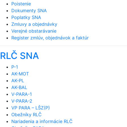
Poistenie
Dokumenty SNA
Poplatky SNA
Zmluvy a objednávky
Verejné obstarávanie
Register zmlúv, objednávok a faktúr
RLČ SNA
P-1
AK-MOT
AK-PL
AK-BAL
V-PARA-1
V-PARA-2
VP PARA – LŠZ(P)
Obežníky RLČ
Nariadenia a informácie RLČ