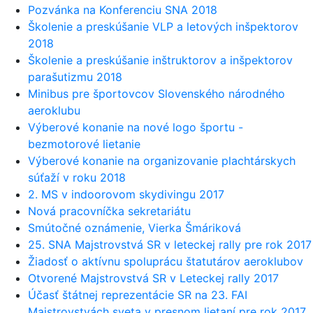
Pozvánka na Konferenciu SNA 2018
Školenie a preskúšanie VLP a letových inšpektorov
2018
Školenie a preskúšanie inštruktorov a inšpektorov
parašutizmu 2018
Minibus pre športovcov Slovenského národného
aeroklubu
Výberové konanie na nové logo športu -
bezmotorové lietanie
Výberové konanie na organizovanie plachtárskych
súťaží v roku 2018
2. MS v indoorovom skydivingu 2017
Nová pracovníčka sekretariátu
Smútočné oznámenie, Vierka Šmáriková
25. SNA Majstrovstvá SR v leteckej rally pre rok 2017
Žiadosť o aktívnu spoluprácu štatutárov aeroklubov
Otvorené Majstrovstvá SR v Leteckej rally 2017
Účasť štátnej reprezentácie SR na 23. FAI
Majstrovstvách sveta v presnom lietaní pre rok 2017