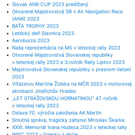
Slovak ANR CUP 2023 predĺžený
Otvorené Majstrovstvá SR v Air Navigation Race
(ANR) 2023
BAŤA TROPHY 2023
Letecký deň Slavnica 2023
Aeroburza 2023
Naša reprezentácia na MS v leteckej rally 2023
Otvorené Majstrovstvá Slovenskej republiky
v leteckej rally 2023 a 3.ročník Rally Liptov 2023
Majstrovstvá Slovenskej republiky v presnom lietaní
2023
Víťazstvo Martina Žideka na MČR 2023 v motorovej
akrobacii Jindřichův Hradec
„LET STRÁŽOVSKOU HORNATINOU“ 47. ročník
v leteckej rally 2023
Oslava 70. výročia založenia AK Martin
Smutná správa, tragicky zahynul Miroslav Škarka
XXXI. Memoriál Ivana Hudeca 2023 v leteckej rally
WISC 2023 - čriepky z akcie