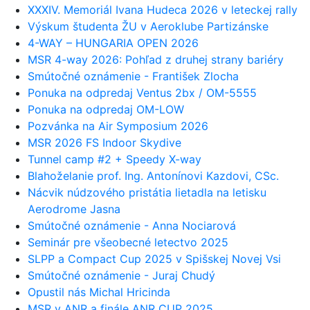
XXXIV. Memoriál Ivana Hudeca 2026 v leteckej rally
Výskum študenta ŽU v Aeroklube Partizánske
4-WAY – HUNGARIA OPEN 2026
MSR 4-way 2026: Pohľad z druhej strany bariéry
Smútočné oznámenie - František Zlocha
Ponuka na odpredaj Ventus 2bx / OM-5555
Ponuka na odpredaj OM-LOW
Pozvánka na Air Symposium 2026
MSR 2026 FS Indoor Skydive
Tunnel camp #2 + Speedy X-way
Blahoželanie prof. Ing. Antonínovi Kazdovi, CSc.
Nácvik núdzového pristátia lietadla na letisku
Aerodrome Jasna
Smútočné oznámenie - Anna Nociarová
Seminár pre všeobecné letectvo 2025
SLPP a Compact Cup 2025 v Spišskej Novej Vsi
Smútočné oznámenie - Juraj Chudý
Opustil nás Michal Hricinda
MSR v ANR a finále ANR CUP 2025