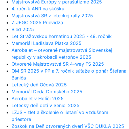
Majstrovstvá Európy v parašutizme 2025
4. ročník ANR na skúšku
Majstrovstvá SR v leteckej rally 2025
7. JEGC 2025 Prievidza
Bled 2025
Let Strážovskou hornatinou 2025 - 49. ročník
Memoriál Ladislava Platka 2025
Aerobalet – otvorené majstrovstvá Slovenskej
republiky v akrobacii vetroňov 2025
Otvorené Majstrovstvá SR 4–way FS 2025
OM SR 2025 v PP a 7. ročník súťaže o pohár Štefana
Baniča
Letecký deň Očová 2025
Memoriál Deda Domského 2025
Aerobalet v Holíči 2025
Letecký deň detí v Senici 2025
LZJS - zlet a školenie o lietaní vo vzdušnom
priestore
Zoskok na Deň otvorených dverí VŠC DUKLA 2025