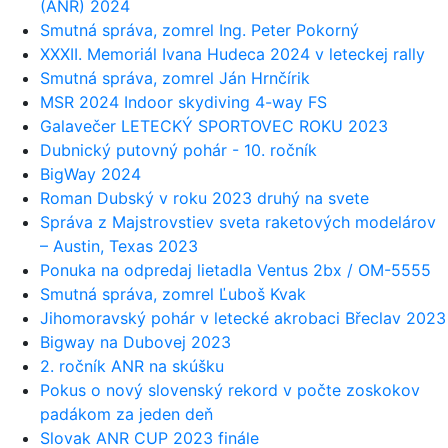
(ANR) 2024
Smutná správa, zomrel Ing. Peter Pokorný
XXXII. Memoriál Ivana Hudeca 2024 v leteckej rally
Smutná správa, zomrel Ján Hrnčírik
MSR 2024 Indoor skydiving 4-way FS
Galavečer LETECKÝ SPORTOVEC ROKU 2023
Dubnický putovný pohár - 10. ročník
BigWay 2024
Roman Dubský v roku 2023 druhý na svete
Správa z Majstrovstiev sveta raketových modelárov
– Austin, Texas 2023
Ponuka na odpredaj lietadla Ventus 2bx / OM-5555
Smutná správa, zomrel Ľuboš Kvak
Jihomoravský pohár v letecké akrobaci Břeclav 2023
Bigway na Dubovej 2023
2. ročník ANR na skúšku
Pokus o nový slovenský rekord v počte zoskokov
padákom za jeden deň
Slovak ANR CUP 2023 finále