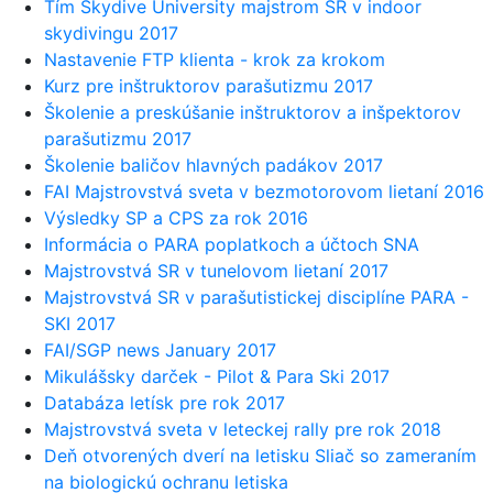
Tím Skydive University majstrom SR v indoor
skydivingu 2017
Nastavenie FTP klienta - krok za krokom
Kurz pre inštruktorov parašutizmu 2017
Školenie a preskúšanie inštruktorov a inšpektorov
parašutizmu 2017
Školenie baličov hlavných padákov 2017
FAI Majstrovstvá sveta v bezmotorovom lietaní 2016
Výsledky SP a CPS za rok 2016
Informácia o PARA poplatkoch a účtoch SNA
Majstrovstvá SR v tunelovom lietaní 2017
Majstrovstvá SR v parašutistickej disciplíne PARA -
SKI 2017
FAI/SGP news January 2017
Mikulášsky darček - Pilot & Para Ski 2017
Databáza letísk pre rok 2017
Majstrovstvá sveta v leteckej rally pre rok 2018
Deň otvorených dverí na letisku Sliač so zameraním
na biologickú ochranu letiska