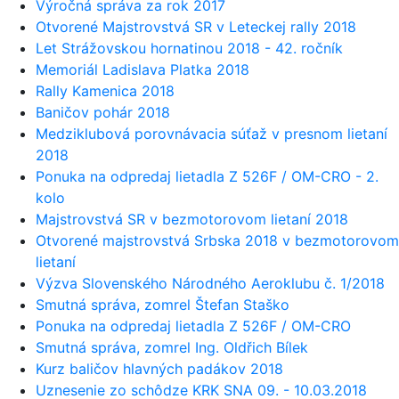
Výročná správa za rok 2017
Otvorené Majstrovstvá SR v Leteckej rally 2018
Let Strážovskou hornatinou 2018 - 42. ročník
Memoriál Ladislava Platka 2018
Rally Kamenica 2018
Baničov pohár 2018
Medziklubová porovnávacia súťaž v presnom lietaní
2018
Ponuka na odpredaj lietadla Z 526F / OM-CRO - 2.
kolo
Majstrovstvá SR v bezmotorovom lietaní 2018
Otvorené majstrovstvá Srbska 2018 v bezmotorovom
lietaní
Výzva Slovenského Národného Aeroklubu č. 1/2018
Smutná správa, zomrel Štefan Staško
Ponuka na odpredaj lietadla Z 526F / OM-CRO
Smutná správa, zomrel Ing. Oldřich Bílek
Kurz baličov hlavných padákov 2018
Uznesenie zo schôdze KRK SNA 09. - 10.03.2018