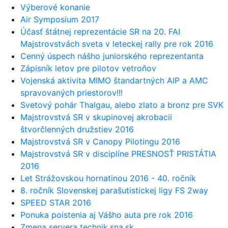
Výberové konanie
Air Symposium 2017
Účasť štátnej reprezentácie SR na 20. FAI
Majstrovstvách sveta v leteckej rally pre rok 2016
Cenný úspech nášho juniorského reprezentanta
Zápisník letov pre pilotov vetroňov
Vojenská aktivita MIMO štandartných AIP a AMC
spravovaných priestorov!!!
Svetový pohár Thalgau, alebo zlato a bronz pre SVK
Majstrovstvá SR v skupinovej akrobacii
štvorčlenných družstiev 2016
Majstrovstvá SR v Canopy Pilotingu 2016
Majstrovstvá SR v disciplíne PRESNOSŤ PRISTÁTIA
2016
Let Strážovskou hornatinou 2016 - 40. ročník
8. ročník Slovenskej parašutistickej ligy FS 2way
SPEED STAR 2016
Ponuka poistenia aj Vášho auta pre rok 2016
Zmena servera technik.sna.sk