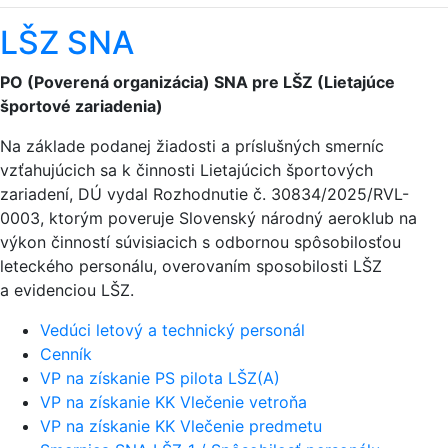
LŠZ SNA
PO (Poverená organizácia) SNA pre LŠZ (Lietajúce
športové zariadenia)
Na základe podanej žiadosti a príslušných smerníc
vzťahujúcich sa k činnosti Lietajúcich športových
zariadení, DÚ vydal Rozhodnutie č. 30834/2025/RVL-
0003, ktorým poveruje Slovenský národný aeroklub na
výkon činností súvisiacich s odbornou spôsobilosťou
leteckého personálu, overovaním sposobilosti LŠZ
a evidenciou LŠZ.
Vedúci letový a technický personál
Cenník
VP na získanie PS pilota LŠZ(A)
VP na získanie KK Vlečenie vetroňa
VP na získanie KK Vlečenie predmetu