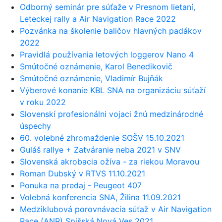
Odborný seminár pre súťaže v Presnom lietaní,
Leteckej rally a Air Navigation Race 2022
Pozvánka na školenie baličov hlavných padákov
2022
Pravidlá používania letových loggerov Nano 4
Smútočné oznámenie, Karol Benedikovič
Smútočné oznámenie, Vladimír Bujňák
Výberové konanie KBL SNA na organizáciu súťaží
v roku 2022
Slovenskí profesionálni vojaci žnú medzinárodné
úspechy
60. volebné zhromaždenie SOŠV 15.10.2021
Guláš rallye + Zatváranie neba 2021 v SNV
Slovenská akrobacia ožíva - za riekou Moravou
Roman Dubský v RTVS 11.10.2021
Ponuka na predaj - Peugeot 407
Volebná konferencia SNA, Žilina 11.09.2021
Medziklubová porovnávacia súťaž v Air Navigation
Race (ANR) Spišská Nová Ves 2021