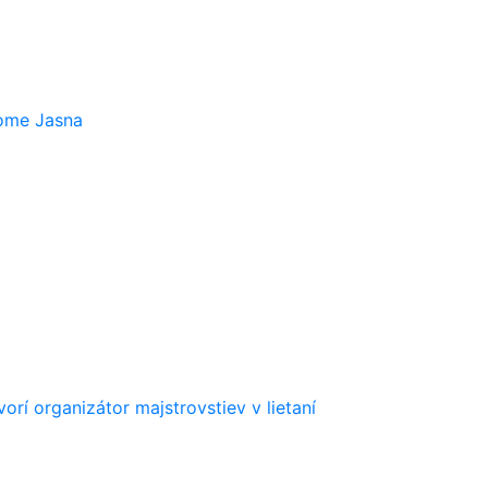
rome Jasna
orí organizátor majstrovstiev v lietaní