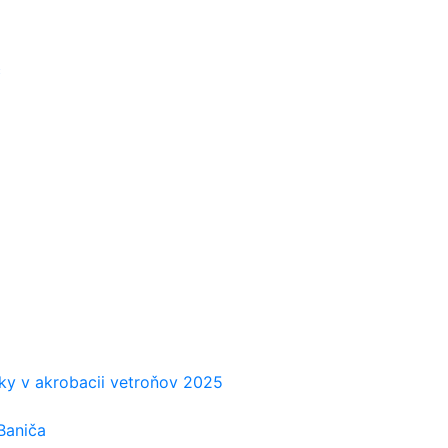
č
iky v akrobacii vetroňov 2025
Baniča