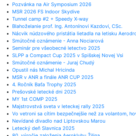
Pozvánka na Air Symposium 2026
MSR 2026 FS Indoor Skydive
Tunnel camp #2 + Speedy X-way
Blahoželanie prof. Ing. Antonínovi Kazdovi, CSc.
Nácvik núdzového pristátia lietadla na letisku Aerod
Smútočné oznámenie - Anna Nociarová
Seminár pre všeobecné letectvo 2025
SLPP a Compact Cup 2025 v Spišskej Novej Vsi
Smútočné oznámenie - Juraj Chudý
Opustil nás Michal Hricinda
MSR v ANR a finále ANR CUP 2025
4. Ročník Baťa Trophy 2025
Prešovské letecké dni 2025
MY 1st COMP 2025
Majstrovstvá sveta v leteckej rally 2025
Vo vetroni sa cítim bezpečnejšie než za volantom, hov
Nevídané divadlo nad Liptovskou Marou
Letecký deň Slavnica 2025
80. výročie založenia Aeroklubu Žilina