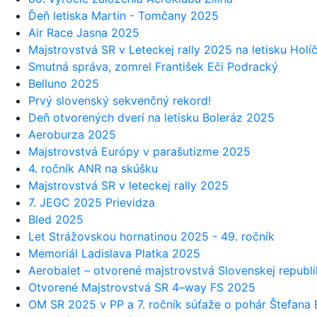
Ďeň letiska Martin - Tomčany 2025
Air Race Jasna 2025
Majstrovstvá SR v Leteckej rally 2025 na letisku Holí
Smutná správa, zomrel František Eči Podracký
Belluno 2025
Prvý slovenský sekvenčný rekord!
Deň otvorených dverí na letisku Boleráz 2025
Aeroburza 2025
Majstrovstvá Európy v parašutizme 2025
4. ročník ANR na skúšku
Majstrovstvá SR v leteckej rally 2025
7. JEGC 2025 Prievidza
Bled 2025
Let Strážovskou hornatinou 2025 - 49. ročník
Memoriál Ladislava Platka 2025
Aerobalet – otvorené majstrovstvá Slovenskej republ
Otvorené Majstrovstvá SR 4–way FS 2025
OM SR 2025 v PP a 7. ročník súťaže o pohár Štefana 