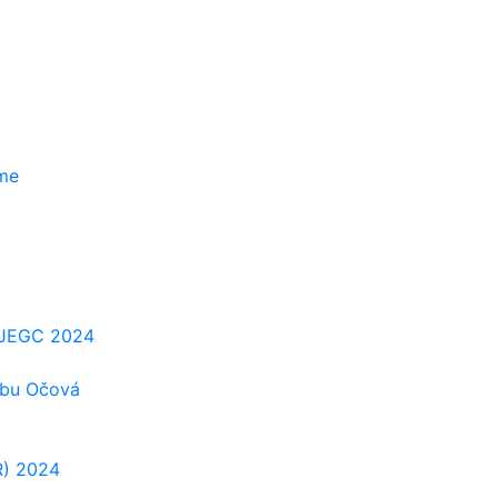
zme
e-JEGC 2024
ubu Očová
R) 2024