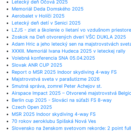
Letecký deň Očová 2025
Memoriál Deda Domského 2025
Aerobalet v Holíči 2025
Letecký deň detí v Senici 2025
LZJS - zlet a školenie o lietaní vo vzdušnom priestor
Zoskok na Deň otvorených dverí VŠC DUKLA 2025
Adam Hric a jeho letecký sen na majstrovstvách svet
XXXIII. Memoriál Ivana Hudeca 2025 v leteckej rally
Volebná konferencia SNA 05.04.2025
Slovak ANR CUP 2025
Report o MSR 2025 Indoor skydiving 4-way FS
Majstrovstvá sveta v parašutizme 2026
Smutná správa, zomrel Peter Achejov st.
Airspace Impact 2025 – Otvorené majstrovstvá Belgi
Berlin cup 2025 - Slováci na súťaži FS 8-way
Czech Open 2025
MSR 2025 Indoor skydiving 4-way FS
70 rokov aeroklubu Spišská Nová Ves
Slovensko na ženskom svetovom rekorde: 2 point ful