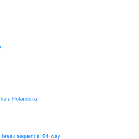
e
a
cka a Holandska
l break sequential 64-way