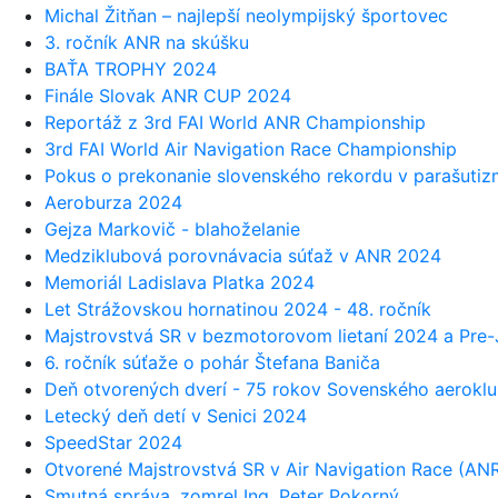
Michal Žitňan – najlepší neolympijský športovec
3. ročník ANR na skúšku
BAŤA TROPHY 2024
Finále Slovak ANR CUP 2024
Reportáž z 3rd FAI World ANR Championship
3rd FAI World Air Navigation Race Championship
Pokus o prekonanie slovenského rekordu v parašuti
Aeroburza 2024
Gejza Markovič - blahoželanie
Medziklubová porovnávacia súťaž v ANR 2024
Memoriál Ladislava Platka 2024
Let Strážovskou hornatinou 2024 - 48. ročník
Majstrovstvá SR v bezmotorovom lietaní 2024 a Pr
6. ročník súťaže o pohár Štefana Baniča
Deň otvorených dverí - 75 rokov Sovenského aerokl
Letecký deň detí v Senici 2024
SpeedStar 2024
Otvorené Majstrovstvá SR v Air Navigation Race (AN
Smutná správa, zomrel Ing. Peter Pokorný