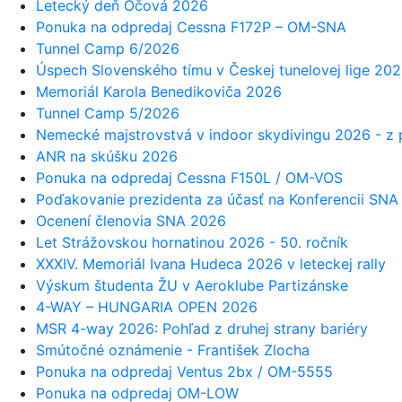
Letecký deň Očová 2026
Ponuka na odpredaj Cessna F172P – OM-SNA
Tunnel Camp 6/2026
Úspech Slovenského tímu v Českej tunelovej lige 20
Memoriál Karola Benedikoviča 2026
Tunnel Camp 5/2026
Nemecké majstrovstvá v indoor skydivingu 2026 - z
ANR na skúšku 2026
Ponuka na odpredaj Cessna F150L / OM-VOS
Poďakovanie prezidenta za účasť na Konferencii SN
Ocenení členovia SNA 2026
Let Strážovskou hornatinou 2026 - 50. ročník
XXXIV. Memoriál Ivana Hudeca 2026 v leteckej rally
Výskum študenta ŽU v Aeroklube Partizánske
4-WAY – HUNGARIA OPEN 2026
MSR 4-way 2026: Pohľad z druhej strany bariéry
Smútočné oznámenie - František Zlocha
Ponuka na odpredaj Ventus 2bx / OM-5555
Ponuka na odpredaj OM-LOW