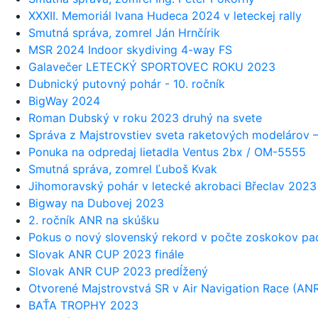
XXXII. Memoriál Ivana Hudeca 2024 v leteckej rally
Smutná správa, zomrel Ján Hrnčírik
MSR 2024 Indoor skydiving 4-way FS
Galavečer LETECKÝ SPORTOVEC ROKU 2023
Dubnický putovný pohár - 10. ročník
BigWay 2024
Roman Dubský v roku 2023 druhý na svete
Správa z Majstrovstiev sveta raketových modelárov –
Ponuka na odpredaj lietadla Ventus 2bx / OM-5555
Smutná správa, zomrel Ľuboš Kvak
Jihomoravský pohár v letecké akrobaci Břeclav 2023
Bigway na Dubovej 2023
2. ročník ANR na skúšku
Pokus o nový slovenský rekord v počte zoskokov p
Slovak ANR CUP 2023 finále
Slovak ANR CUP 2023 predĺžený
Otvorené Majstrovstvá SR v Air Navigation Race (AN
BAŤA TROPHY 2023