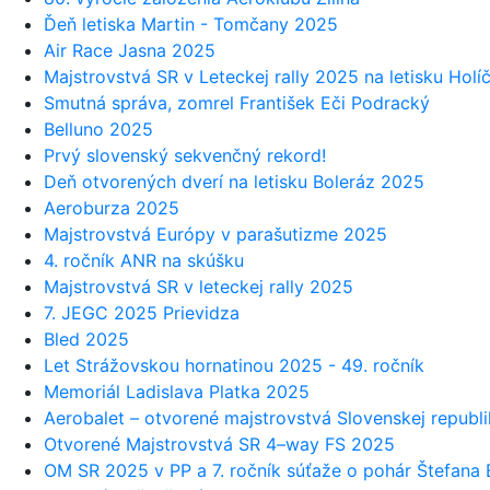
Ďeň letiska Martin - Tomčany 2025
Air Race Jasna 2025
Majstrovstvá SR v Leteckej rally 2025 na letisku Holí
Smutná správa, zomrel František Eči Podracký
Belluno 2025
Prvý slovenský sekvenčný rekord!
Deň otvorených dverí na letisku Boleráz 2025
Aeroburza 2025
Majstrovstvá Európy v parašutizme 2025
4. ročník ANR na skúšku
Majstrovstvá SR v leteckej rally 2025
7. JEGC 2025 Prievidza
Bled 2025
Let Strážovskou hornatinou 2025 - 49. ročník
Memoriál Ladislava Platka 2025
Aerobalet – otvorené majstrovstvá Slovenskej republ
Otvorené Majstrovstvá SR 4–way FS 2025
OM SR 2025 v PP a 7. ročník súťaže o pohár Štefana 