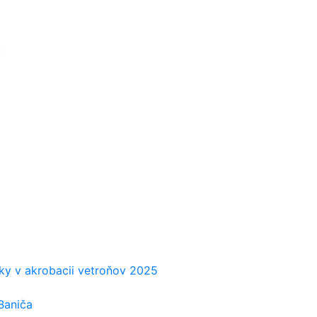
č
iky v akrobacii vetroňov 2025
Baniča