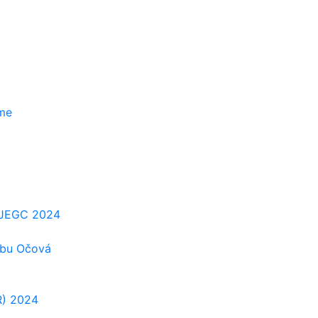
zme
e-JEGC 2024
ubu Očová
R) 2024