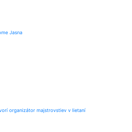
rome Jasna
orí organizátor majstrovstiev v lietaní