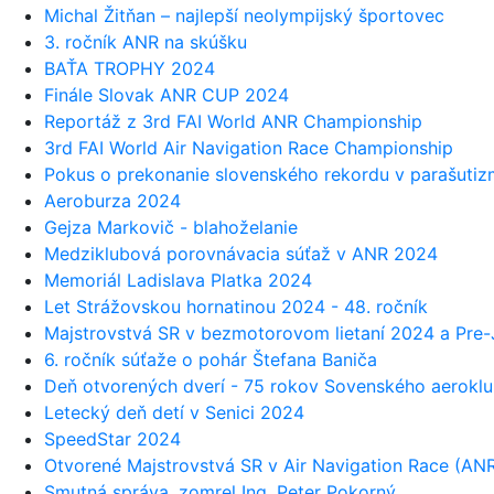
Michal Žitňan – najlepší neolympijský športovec
3. ročník ANR na skúšku
BAŤA TROPHY 2024
Finále Slovak ANR CUP 2024
Reportáž z 3rd FAI World ANR Championship
3rd FAI World Air Navigation Race Championship
Pokus o prekonanie slovenského rekordu v parašuti
Aeroburza 2024
Gejza Markovič - blahoželanie
Medziklubová porovnávacia súťaž v ANR 2024
Memoriál Ladislava Platka 2024
Let Strážovskou hornatinou 2024 - 48. ročník
Majstrovstvá SR v bezmotorovom lietaní 2024 a Pr
6. ročník súťaže o pohár Štefana Baniča
Deň otvorených dverí - 75 rokov Sovenského aerokl
Letecký deň detí v Senici 2024
SpeedStar 2024
Otvorené Majstrovstvá SR v Air Navigation Race (AN
Smutná správa, zomrel Ing. Peter Pokorný