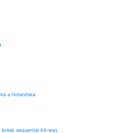
e
a
cka a Holandska
l break sequential 64-way