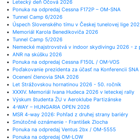
Letecký deň Očová 2026
Ponuka na odpredaj Cessna F172P – OM-SNA
Tunnel Camp 6/2026
Úspech Slovenského tímu v Českej tunelovej lige 20
Memoriál Karola Benedikoviča 2026
Tunnel Camp 5/2026
Nemecké majstrovstvá v indoor skydivingu 2026 - z
ANR na skúšku 2026
Ponuka na odpredaj Cessna F150L / OM-VOS
Poďakovanie prezidenta za účasť na Konferencii SN
Ocenení členovia SNA 2026
Let Strážovskou hornatinou 2026 - 50. ročník
XXXIV. Memoriál Ivana Hudeca 2026 v leteckej rally
Výskum študenta ŽU v Aeroklube Partizánske
4-WAY – HUNGARIA OPEN 2026
MSR 4-way 2026: Pohľad z druhej strany bariéry
Smútočné oznámenie - František Zlocha
Ponuka na odpredaj Ventus 2bx / OM-5555
Ponuka na odpredaj OM-LOW