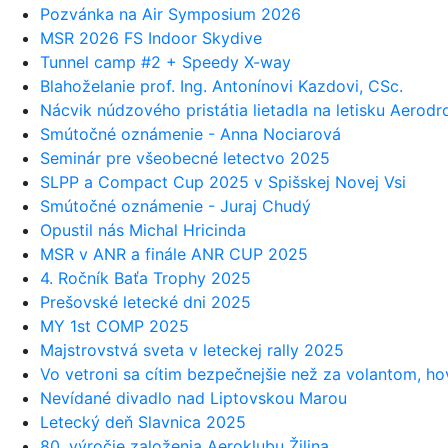
Pozvánka na Air Symposium 2026
MSR 2026 FS Indoor Skydive
Tunnel camp #2 + Speedy X-way
Blahoželanie prof. Ing. Antonínovi Kazdovi, CSc.
Nácvik núdzového pristátia lietadla na letisku Aerod
Smútočné oznámenie - Anna Nociarová
Seminár pre všeobecné letectvo 2025
SLPP a Compact Cup 2025 v Spišskej Novej Vsi
Smútočné oznámenie - Juraj Chudý
Opustil nás Michal Hricinda
MSR v ANR a finále ANR CUP 2025
4. Ročník Baťa Trophy 2025
Prešovské letecké dni 2025
MY 1st COMP 2025
Majstrovstvá sveta v leteckej rally 2025
Vo vetroni sa cítim bezpečnejšie než za volantom, hov
Nevídané divadlo nad Liptovskou Marou
Letecký deň Slavnica 2025
80. výročie založenia Aeroklubu Žilina