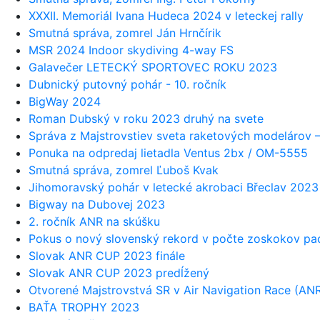
XXXII. Memoriál Ivana Hudeca 2024 v leteckej rally
Smutná správa, zomrel Ján Hrnčírik
MSR 2024 Indoor skydiving 4-way FS
Galavečer LETECKÝ SPORTOVEC ROKU 2023
Dubnický putovný pohár - 10. ročník
BigWay 2024
Roman Dubský v roku 2023 druhý na svete
Správa z Majstrovstiev sveta raketových modelárov –
Ponuka na odpredaj lietadla Ventus 2bx / OM-5555
Smutná správa, zomrel Ľuboš Kvak
Jihomoravský pohár v letecké akrobaci Břeclav 2023
Bigway na Dubovej 2023
2. ročník ANR na skúšku
Pokus o nový slovenský rekord v počte zoskokov p
Slovak ANR CUP 2023 finále
Slovak ANR CUP 2023 predĺžený
Otvorené Majstrovstvá SR v Air Navigation Race (AN
BAŤA TROPHY 2023