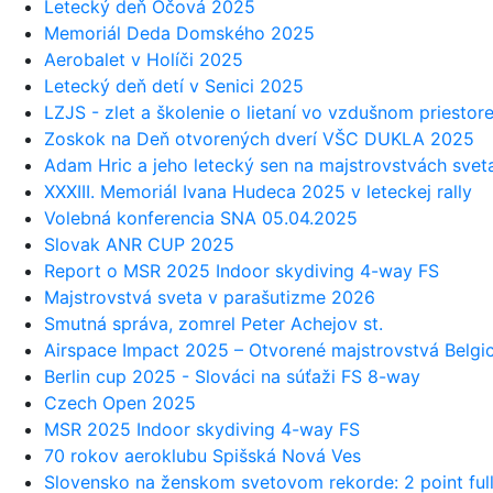
Letecký deň Očová 2025
Memoriál Deda Domského 2025
Aerobalet v Holíči 2025
Letecký deň detí v Senici 2025
LZJS - zlet a školenie o lietaní vo vzdušnom priestor
Zoskok na Deň otvorených dverí VŠC DUKLA 2025
Adam Hric a jeho letecký sen na majstrovstvách svet
XXXIII. Memoriál Ivana Hudeca 2025 v leteckej rally
Volebná konferencia SNA 05.04.2025
Slovak ANR CUP 2025
Report o MSR 2025 Indoor skydiving 4-way FS
Majstrovstvá sveta v parašutizme 2026
Smutná správa, zomrel Peter Achejov st.
Airspace Impact 2025 – Otvorené majstrovstvá Belgi
Berlin cup 2025 - Slováci na súťaži FS 8-way
Czech Open 2025
MSR 2025 Indoor skydiving 4-way FS
70 rokov aeroklubu Spišská Nová Ves
Slovensko na ženskom svetovom rekorde: 2 point ful