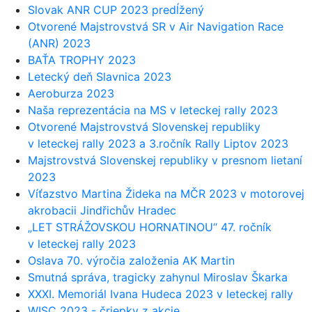
Slovak ANR CUP 2023 predĺžený
Otvorené Majstrovstvá SR v Air Navigation Race
(ANR) 2023
BAŤA TROPHY 2023
Letecký deň Slavnica 2023
Aeroburza 2023
Naša reprezentácia na MS v leteckej rally 2023
Otvorené Majstrovstvá Slovenskej republiky
v leteckej rally 2023 a 3.ročník Rally Liptov 2023
Majstrovstvá Slovenskej republiky v presnom lietaní
2023
Víťazstvo Martina Žideka na MČR 2023 v motorovej
akrobacii Jindřichův Hradec
„LET STRÁŽOVSKOU HORNATINOU“ 47. ročník
v leteckej rally 2023
Oslava 70. výročia založenia AK Martin
Smutná správa, tragicky zahynul Miroslav Škarka
XXXI. Memoriál Ivana Hudeca 2023 v leteckej rally
WISC 2023 - čriepky z akcie