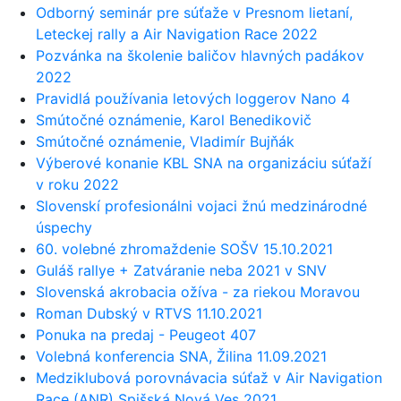
Odborný seminár pre súťaže v Presnom lietaní,
Leteckej rally a Air Navigation Race 2022
Pozvánka na školenie baličov hlavných padákov
2022
Pravidlá používania letových loggerov Nano 4
Smútočné oznámenie, Karol Benedikovič
Smútočné oznámenie, Vladimír Bujňák
Výberové konanie KBL SNA na organizáciu súťaží
v roku 2022
Slovenskí profesionálni vojaci žnú medzinárodné
úspechy
60. volebné zhromaždenie SOŠV 15.10.2021
Guláš rallye + Zatváranie neba 2021 v SNV
Slovenská akrobacia ožíva - za riekou Moravou
Roman Dubský v RTVS 11.10.2021
Ponuka na predaj - Peugeot 407
Volebná konferencia SNA, Žilina 11.09.2021
Medziklubová porovnávacia súťaž v Air Navigation
Race (ANR) Spišská Nová Ves 2021