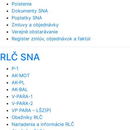
Poistenie
Dokumenty SNA
Poplatky SNA
Zmluvy a objednávky
Verejné obstarávanie
Register zmlúv, objednávok a faktúr
RLČ SNA
P-1
AK-MOT
AK-PL
AK-BAL
V-PARA-1
V-PARA-2
VP PARA – LŠZ(P)
Obežníky RLČ
Nariadenia a informácie RLČ