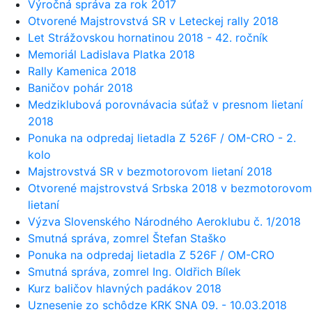
Výročná správa za rok 2017
Otvorené Majstrovstvá SR v Leteckej rally 2018
Let Strážovskou hornatinou 2018 - 42. ročník
Memoriál Ladislava Platka 2018
Rally Kamenica 2018
Baničov pohár 2018
Medziklubová porovnávacia súťaž v presnom lietaní
2018
Ponuka na odpredaj lietadla Z 526F / OM-CRO - 2.
kolo
Majstrovstvá SR v bezmotorovom lietaní 2018
Otvorené majstrovstvá Srbska 2018 v bezmotorovom
lietaní
Výzva Slovenského Národného Aeroklubu č. 1/2018
Smutná správa, zomrel Štefan Staško
Ponuka na odpredaj lietadla Z 526F / OM-CRO
Smutná správa, zomrel Ing. Oldřich Bílek
Kurz baličov hlavných padákov 2018
Uznesenie zo schôdze KRK SNA 09. - 10.03.2018