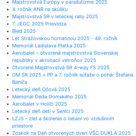
Majstrovstvá Európy v parašutizme 2025
4. ročník ANR na skúšku
Majstrovstvá SR v leteckej rally 2025
7. JEGC 2025 Prievidza
Bled 2025
Let Strážovskou hornatinou 2025 - 49. ročník
Memoriál Ladislava Platka 2025
Aerobalet – otvorené majstrovstvá Slovenskej
republiky v akrobacii vetroňov 2025
Otvorené Majstrovstvá SR 4–way FS 2025
OM SR 2025 v PP a 7. ročník súťaže o pohár Štefana
Baniča
Letecký deň Očová 2025
Memoriál Deda Domského 2025
Aerobalet v Holíči 2025
Letecký deň detí v Senici 2025
LZJS - zlet a školenie o lietaní vo vzdušnom
priestore
Zoskok na Deň otvorených dverí VŠC DUKLA 2025