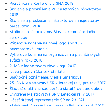
Pozvánka na Konferenciu SNA 2018
Školenie a preskúšanie VLP a letových inšpektorov
2018
Školenie a preskúšanie inštruktorov a inšpektorov
parašutizmu 2018
Minibus pre športovcov Slovenského národného
aeroklubu
Výberové konanie na nové logo športu -
bezmotorové lietanie
Výberové konanie na organizovanie plachtárskych
súťaží v roku 2018
2. MS v indoorovom skydivingu 2017
Nová pracovníčka sekretariátu
Smútočné oznámenie, Vierka Šmáriková
25. SNA Majstrovstvá SR v leteckej rally pre rok 2017
Žiadosť o aktívnu spoluprácu štatutárov aeroklubov
Otvorené Majstrovstvá SR v Leteckej rally 2017
Účasť štátnej reprezentácie SR na 23. FAI
Majstrovstvách sveta v presnom lietaní pre rok 2017