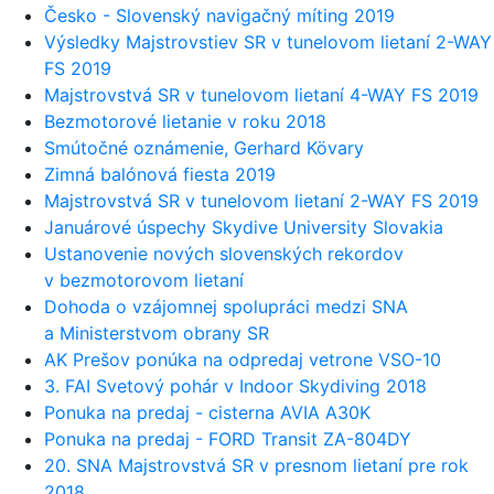
Česko - Slovenský navigačný míting 2019
Výsledky Majstrovstiev SR v tunelovom lietaní 2-WAY
FS 2019
Majstrovstvá SR v tunelovom lietaní 4-WAY FS 2019
Bezmotorové lietanie v roku 2018
Smútočné oznámenie, Gerhard Kövary
Zimná balónová fiesta 2019
Majstrovstvá SR v tunelovom lietaní 2-WAY FS 2019
Januárové úspechy Skydive University Slovakia
Ustanovenie nových slovenských rekordov
v bezmotorovom lietaní
Dohoda o vzájomnej spolupráci medzi SNA
a Ministerstvom obrany SR
AK Prešov ponúka na odpredaj vetrone VSO-10
3. FAI Svetový pohár v Indoor Skydiving 2018
Ponuka na predaj - cisterna AVIA A30K
Ponuka na predaj - FORD Transit ZA-804DY
20. SNA Majstrovstvá SR v presnom lietaní pre rok
2018