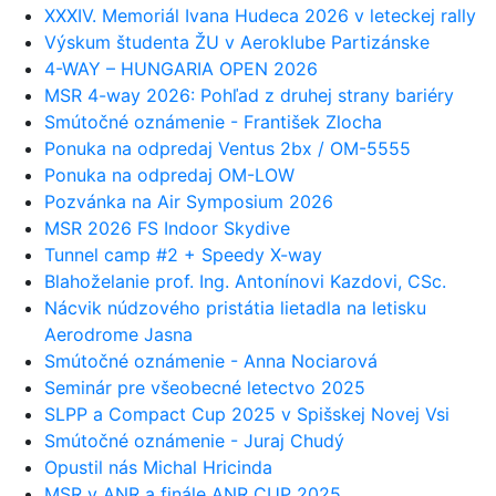
XXXIV. Memoriál Ivana Hudeca 2026 v leteckej rally
Výskum študenta ŽU v Aeroklube Partizánske
4-WAY – HUNGARIA OPEN 2026
MSR 4-way 2026: Pohľad z druhej strany bariéry
Smútočné oznámenie - František Zlocha
Ponuka na odpredaj Ventus 2bx / OM-5555
Ponuka na odpredaj OM-LOW
Pozvánka na Air Symposium 2026
MSR 2026 FS Indoor Skydive
Tunnel camp #2 + Speedy X-way
Blahoželanie prof. Ing. Antonínovi Kazdovi, CSc.
Nácvik núdzového pristátia lietadla na letisku
Aerodrome Jasna
Smútočné oznámenie - Anna Nociarová
Seminár pre všeobecné letectvo 2025
SLPP a Compact Cup 2025 v Spišskej Novej Vsi
Smútočné oznámenie - Juraj Chudý
Opustil nás Michal Hricinda
MSR v ANR a finále ANR CUP 2025