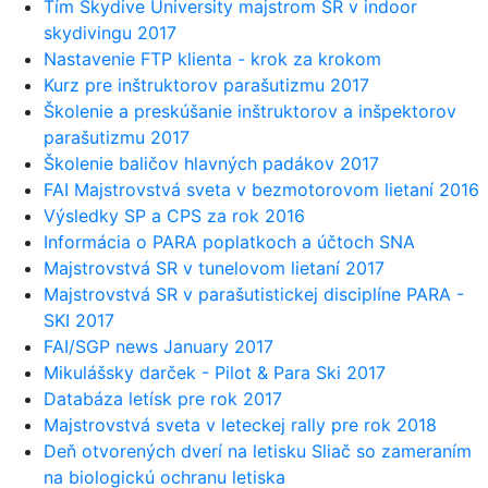
Tím Skydive University majstrom SR v indoor
skydivingu 2017
Nastavenie FTP klienta - krok za krokom
Kurz pre inštruktorov parašutizmu 2017
Školenie a preskúšanie inštruktorov a inšpektorov
parašutizmu 2017
Školenie baličov hlavných padákov 2017
FAI Majstrovstvá sveta v bezmotorovom lietaní 2016
Výsledky SP a CPS za rok 2016
Informácia o PARA poplatkoch a účtoch SNA
Majstrovstvá SR v tunelovom lietaní 2017
Majstrovstvá SR v parašutistickej disciplíne PARA -
SKI 2017
FAI/SGP news January 2017
Mikulášsky darček - Pilot & Para Ski 2017
Databáza letísk pre rok 2017
Majstrovstvá sveta v leteckej rally pre rok 2018
Deň otvorených dverí na letisku Sliač so zameraním
na biologickú ochranu letiska