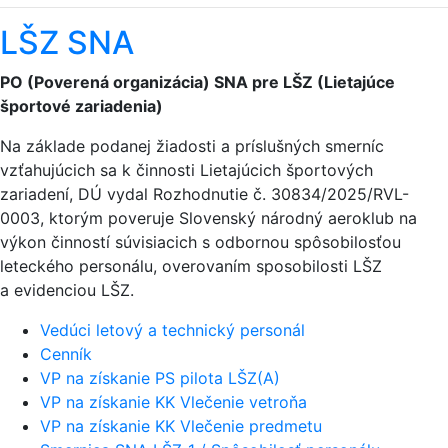
LŠZ SNA
PO (Poverená organizácia) SNA pre LŠZ (Lietajúce
športové zariadenia)
Na základe podanej žiadosti a príslušných smerníc
vzťahujúcich sa k činnosti Lietajúcich športových
zariadení, DÚ vydal Rozhodnutie č. 30834/2025/RVL-
0003, ktorým poveruje Slovenský národný aeroklub na
výkon činností súvisiacich s odbornou spôsobilosťou
leteckého personálu, overovaním sposobilosti LŠZ
a evidenciou LŠZ.
Vedúci letový a technický personál
Cenník
VP na získanie PS pilota LŠZ(A)
VP na získanie KK Vlečenie vetroňa
VP na získanie KK Vlečenie predmetu