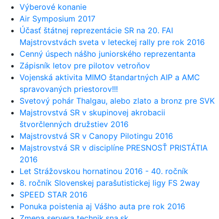
Výberové konanie
Air Symposium 2017
Účasť štátnej reprezentácie SR na 20. FAI
Majstrovstvách sveta v leteckej rally pre rok 2016
Cenný úspech nášho juniorského reprezentanta
Zápisník letov pre pilotov vetroňov
Vojenská aktivita MIMO štandartných AIP a AMC
spravovaných priestorov!!!
Svetový pohár Thalgau, alebo zlato a bronz pre SVK
Majstrovstvá SR v skupinovej akrobacii
štvorčlenných družstiev 2016
Majstrovstvá SR v Canopy Pilotingu 2016
Majstrovstvá SR v disciplíne PRESNOSŤ PRISTÁTIA
2016
Let Strážovskou hornatinou 2016 - 40. ročník
8. ročník Slovenskej parašutistickej ligy FS 2way
SPEED STAR 2016
Ponuka poistenia aj Vášho auta pre rok 2016
Zmena servera technik.sna.sk