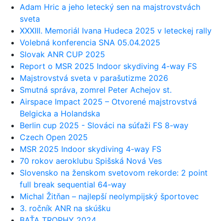
Adam Hric a jeho letecký sen na majstrovstvách
sveta
XXXIII. Memoriál Ivana Hudeca 2025 v leteckej rally
Volebná konferencia SNA 05.04.2025
Slovak ANR CUP 2025
Report o MSR 2025 Indoor skydiving 4-way FS
Majstrovstvá sveta v parašutizme 2026
Smutná správa, zomrel Peter Achejov st.
Airspace Impact 2025 – Otvorené majstrovstvá
Belgicka a Holandska
Berlin cup 2025 - Slováci na súťaži FS 8-way
Czech Open 2025
MSR 2025 Indoor skydiving 4-way FS
70 rokov aeroklubu Spišská Nová Ves
Slovensko na ženskom svetovom rekorde: 2 point
full break sequential 64-way
Michal Žitňan – najlepší neolympijský športovec
3. ročník ANR na skúšku
BAŤA TROPHY 2024