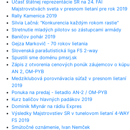
Účasť štátnej reprezentácie SR na 24. FAI
Majstrovstvách sveta v presnom lietaní pre rok 2019
Rally Kamenica 2019
Silvia Lačná: "Konkurencia každým rokom rastie"
Stretnutie mladých pilotov so zástupcami armády
Baničov pohár 2019
Gejza Markovič - 70 rokov lietania
Slovenská parašutistická liga FS 2-way
Spustili sme doménu pmsrj.sk
Zápis z otvorenia cenových ponúk záujemcov o kúpu
AN 2, OM-PYB
Medziklubová porovnávacia súťaž v presnom lietaní
2019
Ponuka na predaj - lietadlo AN-2 / OM-PYB
Kurz baličov hlavných padákov 2019
Dominik Mlynár na rádiu Expres
Výsledky Majstrovstiev SR v tunelovom lietaní 4-WAY
FS 2019
Smútočné oznámenie, Ivan Nemček