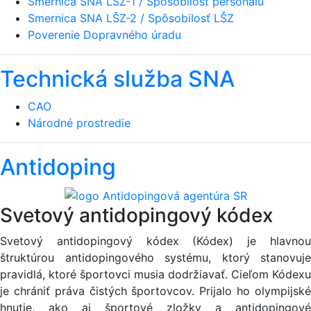
Smernica SNA LŠZ-1 / Spôsobilosť personálu
Smernica SNA LŠZ-2 / Spôsobilosť LŠZ
Poverenie Dopravného úradu
Technická služba SNA
CAO
Národné prostredie
Antidoping
Svetový antidopingový kódex
Svetový antidopingový kódex (Kódex) je hlavnou
štruktúrou antidopingového systému, ktorý stanovuje
pravidlá, ktoré športovci musia dodržiavať. Cieľom Kódexu
je chrániť práva čistých športovcov. Prijalo ho olympijské
hnutie, ako aj športové zložky a antidopingové