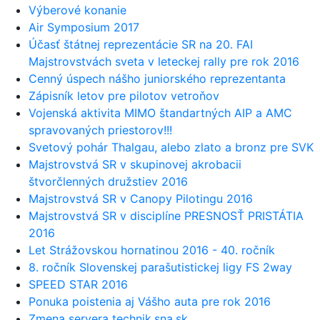
Výberové konanie
Air Symposium 2017
Účasť štátnej reprezentácie SR na 20. FAI
Majstrovstvách sveta v leteckej rally pre rok 2016
Cenný úspech nášho juniorského reprezentanta
Zápisník letov pre pilotov vetroňov
Vojenská aktivita MIMO štandartných AIP a AMC
spravovaných priestorov!!!
Svetový pohár Thalgau, alebo zlato a bronz pre SVK
Majstrovstvá SR v skupinovej akrobacii
štvorčlenných družstiev 2016
Majstrovstvá SR v Canopy Pilotingu 2016
Majstrovstvá SR v disciplíne PRESNOSŤ PRISTÁTIA
2016
Let Strážovskou hornatinou 2016 - 40. ročník
8. ročník Slovenskej parašutistickej ligy FS 2way
SPEED STAR 2016
Ponuka poistenia aj Vášho auta pre rok 2016
Zmena servera technik.sna.sk