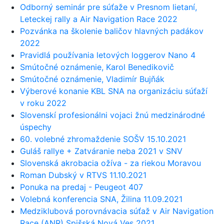
Odborný seminár pre súťaže v Presnom lietaní,
Leteckej rally a Air Navigation Race 2022
Pozvánka na školenie baličov hlavných padákov
2022
Pravidlá používania letových loggerov Nano 4
Smútočné oznámenie, Karol Benedikovič
Smútočné oznámenie, Vladimír Bujňák
Výberové konanie KBL SNA na organizáciu súťaží
v roku 2022
Slovenskí profesionálni vojaci žnú medzinárodné
úspechy
60. volebné zhromaždenie SOŠV 15.10.2021
Guláš rallye + Zatváranie neba 2021 v SNV
Slovenská akrobacia ožíva - za riekou Moravou
Roman Dubský v RTVS 11.10.2021
Ponuka na predaj - Peugeot 407
Volebná konferencia SNA, Žilina 11.09.2021
Medziklubová porovnávacia súťaž v Air Navigation
Race (ANR) Spišská Nová Ves 2021