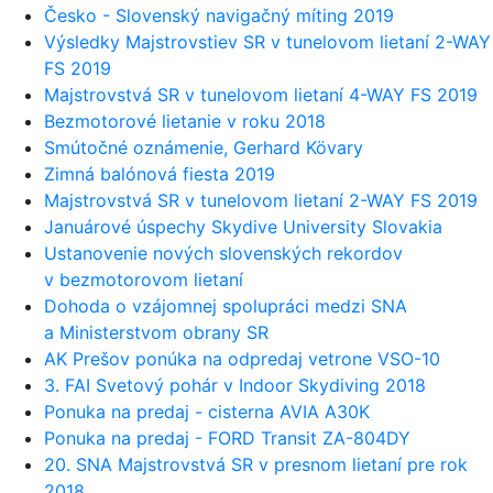
Česko - Slovenský navigačný míting 2019
Výsledky Majstrovstiev SR v tunelovom lietaní 2-WAY
FS 2019
Majstrovstvá SR v tunelovom lietaní 4-WAY FS 2019
Bezmotorové lietanie v roku 2018
Smútočné oznámenie, Gerhard Kövary
Zimná balónová fiesta 2019
Majstrovstvá SR v tunelovom lietaní 2-WAY FS 2019
Januárové úspechy Skydive University Slovakia
Ustanovenie nových slovenských rekordov
v bezmotorovom lietaní
Dohoda o vzájomnej spolupráci medzi SNA
a Ministerstvom obrany SR
AK Prešov ponúka na odpredaj vetrone VSO-10
3. FAI Svetový pohár v Indoor Skydiving 2018
Ponuka na predaj - cisterna AVIA A30K
Ponuka na predaj - FORD Transit ZA-804DY
20. SNA Majstrovstvá SR v presnom lietaní pre rok
2018