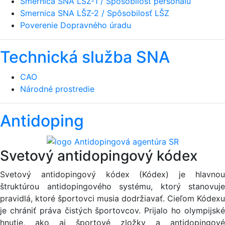
Smernica SNA LŠZ-1 / Spôsobilosť personálu
Smernica SNA LŠZ-2 / Spôsobilosť LŠZ
Poverenie Dopravného úradu
Technická služba SNA
CAO
Národné prostredie
Antidoping
Svetový antidopingový kódex
Svetový antidopingový kódex (Kódex) je hlavnou
štruktúrou antidopingového systému, ktorý stanovuje
pravidlá, ktoré športovci musia dodržiavať. Cieľom Kódexu
je chrániť práva čistých športovcov. Prijalo ho olympijské
hnutie, ako aj športové zložky a antidopingové