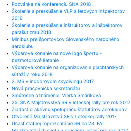
Pozvánka na Konferenciu SNA 2018
Školenie a preskúšanie VLP a letových inšpektorov
2018
Školenie a preskúšanie inštruktorov a inšpektorov
parašutizmu 2018
Minibus pre športovcov Slovenského národného
aeroklubu
Výberové konanie na nové logo športu -
bezmotorové lietanie
Výberové konanie na organizovanie plachtárskych
súťaží v roku 2018
2. MS v indoorovom skydivingu 2017
Nová pracovníčka sekretariátu
Smútočné oznámenie, Vierka Šmáriková
25. SNA Majstrovstvá SR v leteckej rally pre rok 2017
Žiadosť o aktívnu spoluprácu štatutárov aeroklubov
Otvorené Majstrovstvá SR v Leteckej rally 2017
Účasť štátnej reprezentácie SR na 23. FAI
Majstrovstvách sveta v presnom lietaní pre rok 2017