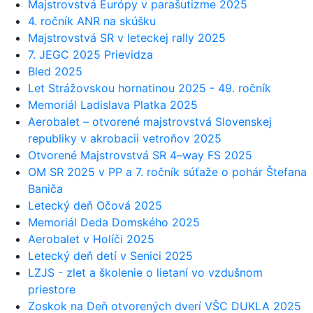
Majstrovstvá Európy v parašutizme 2025
4. ročník ANR na skúšku
Majstrovstvá SR v leteckej rally 2025
7. JEGC 2025 Prievidza
Bled 2025
Let Strážovskou hornatinou 2025 - 49. ročník
Memoriál Ladislava Platka 2025
Aerobalet – otvorené majstrovstvá Slovenskej
republiky v akrobacii vetroňov 2025
Otvorené Majstrovstvá SR 4–way FS 2025
OM SR 2025 v PP a 7. ročník súťaže o pohár Štefana
Baniča
Letecký deň Očová 2025
Memoriál Deda Domského 2025
Aerobalet v Holíči 2025
Letecký deň detí v Senici 2025
LZJS - zlet a školenie o lietaní vo vzdušnom
priestore
Zoskok na Deň otvorených dverí VŠC DUKLA 2025