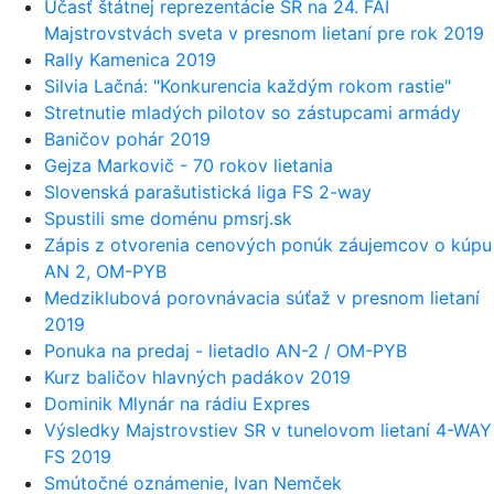
Účasť štátnej reprezentácie SR na 24. FAI
Majstrovstvách sveta v presnom lietaní pre rok 2019
Rally Kamenica 2019
Silvia Lačná: "Konkurencia každým rokom rastie"
Stretnutie mladých pilotov so zástupcami armády
Baničov pohár 2019
Gejza Markovič - 70 rokov lietania
Slovenská parašutistická liga FS 2-way
Spustili sme doménu pmsrj.sk
Zápis z otvorenia cenových ponúk záujemcov o kúpu
AN 2, OM-PYB
Medziklubová porovnávacia súťaž v presnom lietaní
2019
Ponuka na predaj - lietadlo AN-2 / OM-PYB
Kurz baličov hlavných padákov 2019
Dominik Mlynár na rádiu Expres
Výsledky Majstrovstiev SR v tunelovom lietaní 4-WAY
FS 2019
Smútočné oznámenie, Ivan Nemček