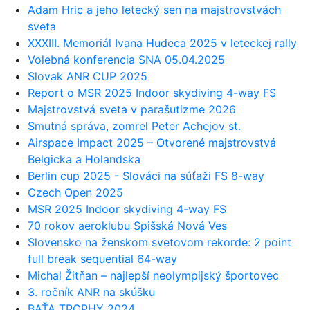
Adam Hric a jeho letecký sen na majstrovstvách
sveta
XXXIII. Memoriál Ivana Hudeca 2025 v leteckej rally
Volebná konferencia SNA 05.04.2025
Slovak ANR CUP 2025
Report o MSR 2025 Indoor skydiving 4-way FS
Majstrovstvá sveta v parašutizme 2026
Smutná správa, zomrel Peter Achejov st.
Airspace Impact 2025 – Otvorené majstrovstvá
Belgicka a Holandska
Berlin cup 2025 - Slováci na súťaži FS 8-way
Czech Open 2025
MSR 2025 Indoor skydiving 4-way FS
70 rokov aeroklubu Spišská Nová Ves
Slovensko na ženskom svetovom rekorde: 2 point
full break sequential 64-way
Michal Žitňan – najlepší neolympijský športovec
3. ročník ANR na skúšku
BAŤA TROPHY 2024