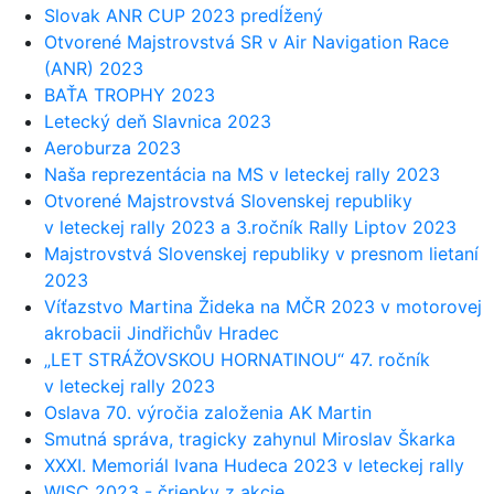
Slovak ANR CUP 2023 predĺžený
Otvorené Majstrovstvá SR v Air Navigation Race
(ANR) 2023
BAŤA TROPHY 2023
Letecký deň Slavnica 2023
Aeroburza 2023
Naša reprezentácia na MS v leteckej rally 2023
Otvorené Majstrovstvá Slovenskej republiky
v leteckej rally 2023 a 3.ročník Rally Liptov 2023
Majstrovstvá Slovenskej republiky v presnom lietaní
2023
Víťazstvo Martina Žideka na MČR 2023 v motorovej
akrobacii Jindřichův Hradec
„LET STRÁŽOVSKOU HORNATINOU“ 47. ročník
v leteckej rally 2023
Oslava 70. výročia založenia AK Martin
Smutná správa, tragicky zahynul Miroslav Škarka
XXXI. Memoriál Ivana Hudeca 2023 v leteckej rally
WISC 2023 - čriepky z akcie