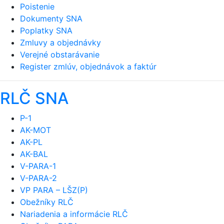
Poistenie
Dokumenty SNA
Poplatky SNA
Zmluvy a objednávky
Verejné obstarávanie
Register zmlúv, objednávok a faktúr
RLČ SNA
P-1
AK-MOT
AK-PL
AK-BAL
V-PARA-1
V-PARA-2
VP PARA – LŠZ(P)
Obežníky RLČ
Nariadenia a informácie RLČ