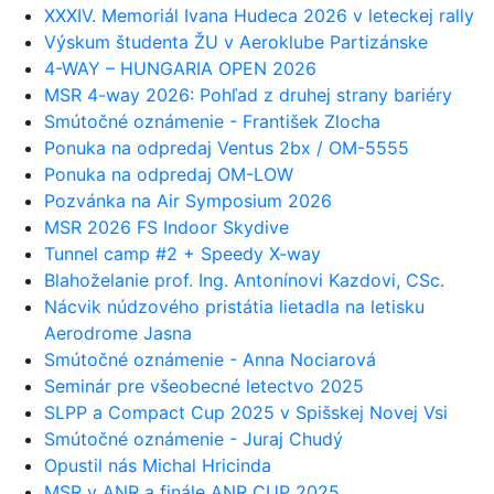
XXXIV. Memoriál Ivana Hudeca 2026 v leteckej rally
Výskum študenta ŽU v Aeroklube Partizánske
4-WAY – HUNGARIA OPEN 2026
MSR 4-way 2026: Pohľad z druhej strany bariéry
Smútočné oznámenie - František Zlocha
Ponuka na odpredaj Ventus 2bx / OM-5555
Ponuka na odpredaj OM-LOW
Pozvánka na Air Symposium 2026
MSR 2026 FS Indoor Skydive
Tunnel camp #2 + Speedy X-way
Blahoželanie prof. Ing. Antonínovi Kazdovi, CSc.
Nácvik núdzového pristátia lietadla na letisku
Aerodrome Jasna
Smútočné oznámenie - Anna Nociarová
Seminár pre všeobecné letectvo 2025
SLPP a Compact Cup 2025 v Spišskej Novej Vsi
Smútočné oznámenie - Juraj Chudý
Opustil nás Michal Hricinda
MSR v ANR a finále ANR CUP 2025