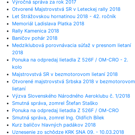
Výročná správa za rok 2017
Otvorené Majstrovstvá SR v Leteckej rally 2018
Let Strážovskou hornatinou 2018 - 42. ročník
Memoriál Ladislava Platka 2018
Rally Kamenica 2018
Baničov pohár 2018
Medziklubová porovnávacia súťaž v presnom lietaní
2018
Ponuka na odpredaj lietadla Z 526F / OM-CRO - 2.
kolo
Majstrovstvá SR v bezmotorovom lietaní 2018
Otvorené majstrovstvá Srbska 2018 v bezmotorovom
lietaní
Výzva Slovenského Národného Aeroklubu č. 1/2018
Smutná správa, zomrel Štefan Staško
Ponuka na odpredaj lietadla Z 526F / OM-CRO
Smutná správa, zomrel Ing. Oldřich Bílek
Kurz baličov hlavných padákov 2018
Uznesenie zo schôdze KRK SNA 09. - 10.03.2018