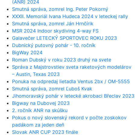
(ANR) 2024
Smutná správa, zomrel Ing. Peter Pokorný
XXXII. Memoriál Ivana Hudeca 2024 v leteckej rally
Smutná správa, zomrel Ján Hrnčírik
MSR 2024 Indoor skydiving 4-way FS
Galavečer LETECKÝ SPORTOVEC ROKU 2023
Dubnický putovný pohár - 10. ročník
BigWay 2024
Roman Dubský v roku 2023 druhý na svete
Správa z Majstrovstiev sveta raketových modelárov
– Austin, Texas 2023
Ponuka na odpredaj lietadla Ventus 2bx / OM-5555
Smutná správa, zomrel Ľuboš Kvak
Jihomoravský pohár v letecké akrobaci Břeclav 2023
Bigway na Dubovej 2023
2. ročník ANR na skúšku
Pokus o nový slovenský rekord v počte zoskokov
padákom za jeden deň
Slovak ANR CUP 2023 finále