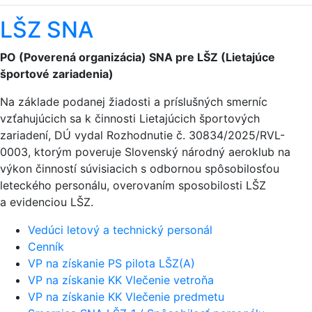
LŠZ SNA
PO (Poverená organizácia) SNA pre LŠZ (Lietajúce
športové zariadenia)
Na základe podanej žiadosti a príslušných smerníc
vzťahujúcich sa k činnosti Lietajúcich športových
zariadení, DÚ vydal Rozhodnutie č. 30834/2025/RVL-
0003, ktorým poveruje Slovenský národný aeroklub na
výkon činností súvisiacich s odbornou spôsobilosťou
leteckého personálu, overovaním sposobilosti LŠZ
a evidenciou LŠZ.
Vedúci letový a technický personál
Cenník
VP na získanie PS pilota LŠZ(A)
VP na získanie KK Vlečenie vetroňa
VP na získanie KK Vlečenie predmetu