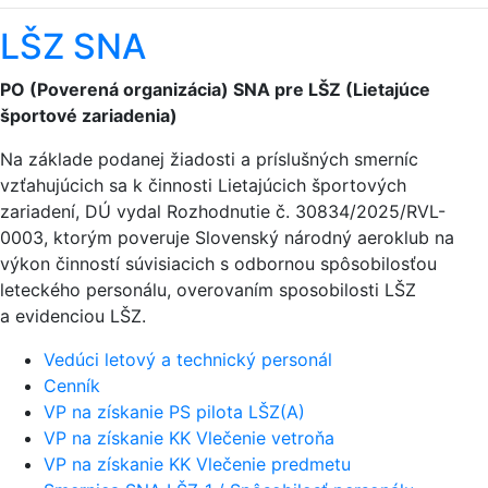
LŠZ SNA
PO (Poverená organizácia) SNA pre LŠZ (Lietajúce
športové zariadenia)
Na základe podanej žiadosti a príslušných smerníc
vzťahujúcich sa k činnosti Lietajúcich športových
zariadení, DÚ vydal Rozhodnutie č. 30834/2025/RVL-
0003, ktorým poveruje Slovenský národný aeroklub na
výkon činností súvisiacich s odbornou spôsobilosťou
leteckého personálu, overovaním sposobilosti LŠZ
a evidenciou LŠZ.
Vedúci letový a technický personál
Cenník
VP na získanie PS pilota LŠZ(A)
VP na získanie KK Vlečenie vetroňa
VP na získanie KK Vlečenie predmetu