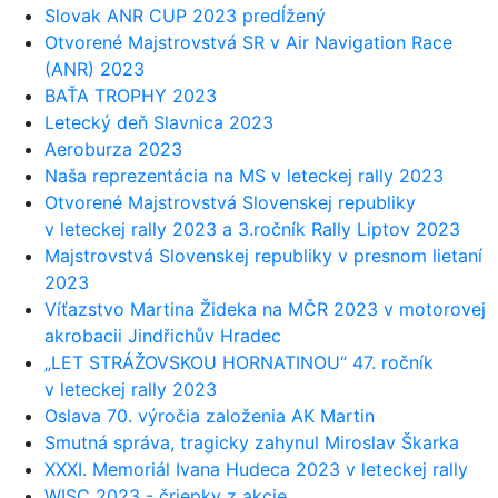
Slovak ANR CUP 2023 predĺžený
Otvorené Majstrovstvá SR v Air Navigation Race
(ANR) 2023
BAŤA TROPHY 2023
Letecký deň Slavnica 2023
Aeroburza 2023
Naša reprezentácia na MS v leteckej rally 2023
Otvorené Majstrovstvá Slovenskej republiky
v leteckej rally 2023 a 3.ročník Rally Liptov 2023
Majstrovstvá Slovenskej republiky v presnom lietaní
2023
Víťazstvo Martina Žideka na MČR 2023 v motorovej
akrobacii Jindřichův Hradec
„LET STRÁŽOVSKOU HORNATINOU“ 47. ročník
v leteckej rally 2023
Oslava 70. výročia založenia AK Martin
Smutná správa, tragicky zahynul Miroslav Škarka
XXXI. Memoriál Ivana Hudeca 2023 v leteckej rally
WISC 2023 - čriepky z akcie