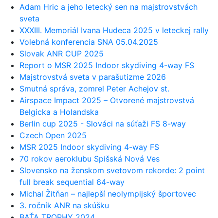
Adam Hric a jeho letecký sen na majstrovstvách
sveta
XXXIII. Memoriál Ivana Hudeca 2025 v leteckej rally
Volebná konferencia SNA 05.04.2025
Slovak ANR CUP 2025
Report o MSR 2025 Indoor skydiving 4-way FS
Majstrovstvá sveta v parašutizme 2026
Smutná správa, zomrel Peter Achejov st.
Airspace Impact 2025 – Otvorené majstrovstvá
Belgicka a Holandska
Berlin cup 2025 - Slováci na súťaži FS 8-way
Czech Open 2025
MSR 2025 Indoor skydiving 4-way FS
70 rokov aeroklubu Spišská Nová Ves
Slovensko na ženskom svetovom rekorde: 2 point
full break sequential 64-way
Michal Žitňan – najlepší neolympijský športovec
3. ročník ANR na skúšku
BAŤA TROPHY 2024