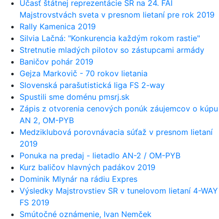
Účasť štátnej reprezentácie SR na 24. FAI
Majstrovstvách sveta v presnom lietaní pre rok 2019
Rally Kamenica 2019
Silvia Lačná: "Konkurencia každým rokom rastie"
Stretnutie mladých pilotov so zástupcami armády
Baničov pohár 2019
Gejza Markovič - 70 rokov lietania
Slovenská parašutistická liga FS 2-way
Spustili sme doménu pmsrj.sk
Zápis z otvorenia cenových ponúk záujemcov o kúpu
AN 2, OM-PYB
Medziklubová porovnávacia súťaž v presnom lietaní
2019
Ponuka na predaj - lietadlo AN-2 / OM-PYB
Kurz baličov hlavných padákov 2019
Dominik Mlynár na rádiu Expres
Výsledky Majstrovstiev SR v tunelovom lietaní 4-WAY
FS 2019
Smútočné oznámenie, Ivan Nemček