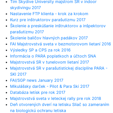
Tím Skydive University majstrom SR v indoor
skydivingu 2017
Nastavenie FTP klienta - krok za krokom
Kurz pre inštruktorov parašutizmu 2017
Školenie a preskúšanie inštruktorov a inšpektorov
parašutizmu 2017
Školenie baličov hlavných padákov 2017
FAI Majstrovstvá sveta v bezmotorovom lietaní 2016
Výsledky SP a CPS za rok 2016
Informácia o PARA poplatkoch a účtoch SNA
Majstrovstvá SR v tunelovom lietaní 2017
Majstrovstvá SR v parašutistickej disciplíne PARA -
SKI 2017
FAI/SGP news January 2017
Mikulášsky darček - Pilot & Para Ski 2017
Databáza letísk pre rok 2017
Majstrovstvá sveta v leteckej rally pre rok 2018
Deň otvorených dverí na letisku Sliač so zameraním
na biologickú ochranu letiska