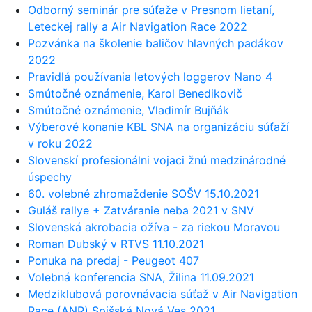
Odborný seminár pre súťaže v Presnom lietaní,
Leteckej rally a Air Navigation Race 2022
Pozvánka na školenie baličov hlavných padákov
2022
Pravidlá používania letových loggerov Nano 4
Smútočné oznámenie, Karol Benedikovič
Smútočné oznámenie, Vladimír Bujňák
Výberové konanie KBL SNA na organizáciu súťaží
v roku 2022
Slovenskí profesionálni vojaci žnú medzinárodné
úspechy
60. volebné zhromaždenie SOŠV 15.10.2021
Guláš rallye + Zatváranie neba 2021 v SNV
Slovenská akrobacia ožíva - za riekou Moravou
Roman Dubský v RTVS 11.10.2021
Ponuka na predaj - Peugeot 407
Volebná konferencia SNA, Žilina 11.09.2021
Medziklubová porovnávacia súťaž v Air Navigation
Race (ANR) Spišská Nová Ves 2021