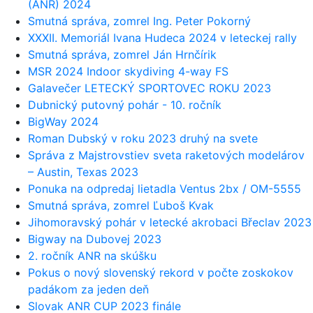
(ANR) 2024
Smutná správa, zomrel Ing. Peter Pokorný
XXXII. Memoriál Ivana Hudeca 2024 v leteckej rally
Smutná správa, zomrel Ján Hrnčírik
MSR 2024 Indoor skydiving 4-way FS
Galavečer LETECKÝ SPORTOVEC ROKU 2023
Dubnický putovný pohár - 10. ročník
BigWay 2024
Roman Dubský v roku 2023 druhý na svete
Správa z Majstrovstiev sveta raketových modelárov
– Austin, Texas 2023
Ponuka na odpredaj lietadla Ventus 2bx / OM-5555
Smutná správa, zomrel Ľuboš Kvak
Jihomoravský pohár v letecké akrobaci Břeclav 2023
Bigway na Dubovej 2023
2. ročník ANR na skúšku
Pokus o nový slovenský rekord v počte zoskokov
padákom za jeden deň
Slovak ANR CUP 2023 finále