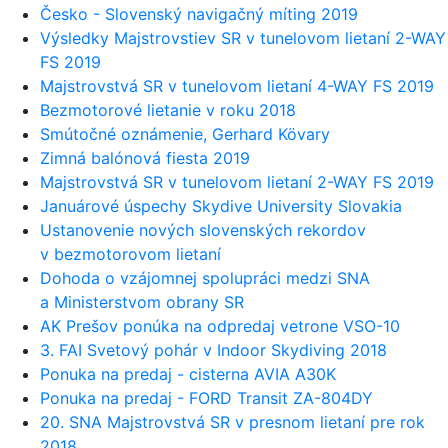
Česko - Slovenský navigačný míting 2019
Výsledky Majstrovstiev SR v tunelovom lietaní 2-WAY
FS 2019
Majstrovstvá SR v tunelovom lietaní 4-WAY FS 2019
Bezmotorové lietanie v roku 2018
Smútočné oznámenie, Gerhard Kövary
Zimná balónová fiesta 2019
Majstrovstvá SR v tunelovom lietaní 2-WAY FS 2019
Januárové úspechy Skydive University Slovakia
Ustanovenie nových slovenských rekordov
v bezmotorovom lietaní
Dohoda o vzájomnej spolupráci medzi SNA
a Ministerstvom obrany SR
AK Prešov ponúka na odpredaj vetrone VSO-10
3. FAI Svetový pohár v Indoor Skydiving 2018
Ponuka na predaj - cisterna AVIA A30K
Ponuka na predaj - FORD Transit ZA-804DY
20. SNA Majstrovstvá SR v presnom lietaní pre rok
2018