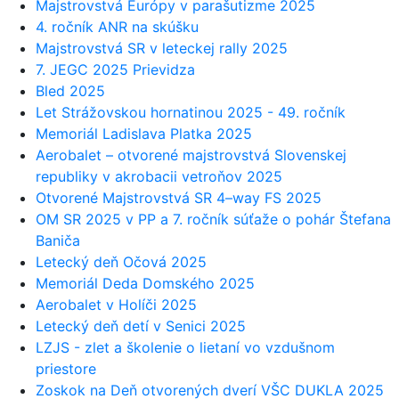
Majstrovstvá Európy v parašutizme 2025
4. ročník ANR na skúšku
Majstrovstvá SR v leteckej rally 2025
7. JEGC 2025 Prievidza
Bled 2025
Let Strážovskou hornatinou 2025 - 49. ročník
Memoriál Ladislava Platka 2025
Aerobalet – otvorené majstrovstvá Slovenskej
republiky v akrobacii vetroňov 2025
Otvorené Majstrovstvá SR 4–way FS 2025
OM SR 2025 v PP a 7. ročník súťaže o pohár Štefana
Baniča
Letecký deň Očová 2025
Memoriál Deda Domského 2025
Aerobalet v Holíči 2025
Letecký deň detí v Senici 2025
LZJS - zlet a školenie o lietaní vo vzdušnom
priestore
Zoskok na Deň otvorených dverí VŠC DUKLA 2025