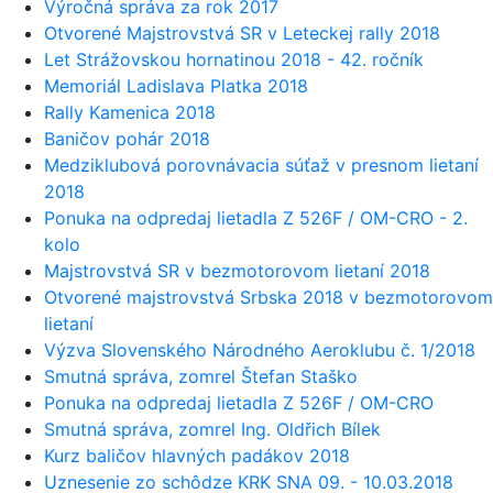
Výročná správa za rok 2017
Otvorené Majstrovstvá SR v Leteckej rally 2018
Let Strážovskou hornatinou 2018 - 42. ročník
Memoriál Ladislava Platka 2018
Rally Kamenica 2018
Baničov pohár 2018
Medziklubová porovnávacia súťaž v presnom lietaní
2018
Ponuka na odpredaj lietadla Z 526F / OM-CRO - 2.
kolo
Majstrovstvá SR v bezmotorovom lietaní 2018
Otvorené majstrovstvá Srbska 2018 v bezmotorovom
lietaní
Výzva Slovenského Národného Aeroklubu č. 1/2018
Smutná správa, zomrel Štefan Staško
Ponuka na odpredaj lietadla Z 526F / OM-CRO
Smutná správa, zomrel Ing. Oldřich Bílek
Kurz baličov hlavných padákov 2018
Uznesenie zo schôdze KRK SNA 09. - 10.03.2018