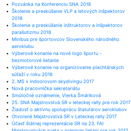
Pozvánka na Konferenciu SNA 2018
Školenie a preskúšanie VLP a letových inšpektorov
2018
Školenie a preskúšanie inštruktorov a inšpektorov
parašutizmu 2018
Minibus pre športovcov Slovenského národného
aeroklubu
Výberové konanie na nové logo športu -
bezmotorové lietanie
Výberové konanie na organizovanie plachtárskych
súťaží v roku 2018
2. MS v indoorovom skydivingu 2017
Nová pracovníčka sekretariátu
Smútočné oznámenie, Vierka Šmáriková
25. SNA Majstrovstvá SR v leteckej rally pre rok 2017
Žiadosť o aktívnu spoluprácu štatutárov aeroklubov
Otvorené Majstrovstvá SR v Leteckej rally 2017
Účasť štátnej reprezentácie SR na 23. FAI
Majstrovstvách sveta v presnom lietaní pre rok 2017