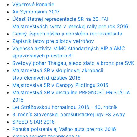
Výberové konanie
Air Symposium 2017
Účasť štátnej reprezentácie SR na 20. FAI
Majstrovstvách sveta v leteckej rally pre rok 2016
Cenný úspech nášho juniorského reprezentanta
Zápisník letov pre pilotov vetroňov
Vojenská aktivita MIMO štandartných AIP a AMC
spravovaných priestorov!!!
Svetový pohár Thalgau, alebo zlato a bronz pre SVK
Majstrovstvá SR v skupinovej akrobacii
štvorčlenných družstiev 2016
Majstrovstvá SR v Canopy Pilotingu 2016
Majstrovstvá SR v disciplíne PRESNOSŤ PRISTÁTIA
2016
Let Strážovskou hornatinou 2016 - 40. ročník
8. ročník Slovenskej parašutistickej ligy FS 2way
SPEED STAR 2016
Ponuka poistenia aj Vášho auta pre rok 2016
Zmena servera technik.sna.sk