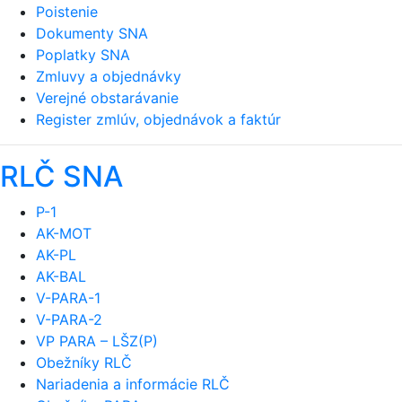
Poistenie
Dokumenty SNA
Poplatky SNA
Zmluvy a objednávky
Verejné obstarávanie
Register zmlúv, objednávok a faktúr
RLČ SNA
P-1
AK-MOT
AK-PL
AK-BAL
V-PARA-1
V-PARA-2
VP PARA – LŠZ(P)
Obežníky RLČ
Nariadenia a informácie RLČ