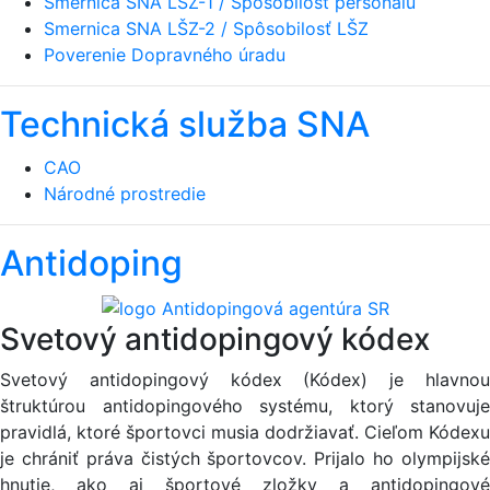
Smernica SNA LŠZ-1 / Spôsobilosť personálu
Smernica SNA LŠZ-2 / Spôsobilosť LŠZ
Poverenie Dopravného úradu
Technická služba SNA
CAO
Národné prostredie
Antidoping
Svetový antidopingový kódex
Svetový antidopingový kódex (Kódex) je hlavnou
štruktúrou antidopingového systému, ktorý stanovuje
pravidlá, ktoré športovci musia dodržiavať. Cieľom Kódexu
je chrániť práva čistých športovcov. Prijalo ho olympijské
hnutie, ako aj športové zložky a antidopingové