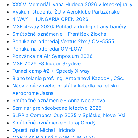
XXXIV. Memoriál Ivana Hudeca 2026 v leteckej rally
Výskum študenta ŽU v Aeroklube Partizánske
4-WAY – HUNGARIA OPEN 2026
MSR 4-way 2026: Pohľad z druhej strany bariéry
Smútočné oznámenie - František Zlocha
Ponuka na odpredaj Ventus 2bx / OM-5555
Ponuka na odpredaj OM-LOW
Pozvánka na Air Symposium 2026
MSR 2026 FS Indoor Skydive
Tunnel camp #2 + Speedy X-way
Blahoželanie prof. Ing. Antonínovi Kazdovi, CSc.
Nácvik núdzového pristátia lietadla na letisku
Aerodrome Jasna
Smútočné oznámenie - Anna Nociarová
Seminár pre všeobecné letectvo 2025
SLPP a Compact Cup 2025 v Spišskej Novej Vsi
Smútočné oznámenie - Juraj Chudý
Opustil nás Michal Hricinda
MSR v ANR a finále ANR CUP 2025