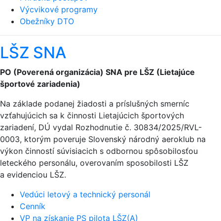
Výcvikové programy
Obežníky DTO
LŠZ SNA
PO (Poverená organizácia) SNA pre LŠZ (Lietajúce
športové zariadenia)
Na základe podanej žiadosti a príslušných smerníc
vzťahujúcich sa k činnosti Lietajúcich športových
zariadení, DÚ vydal Rozhodnutie č. 30834/2025/RVL-
0003, ktorým poveruje Slovenský národný aeroklub na
výkon činností súvisiacich s odbornou spôsobilosťou
leteckého personálu, overovaním sposobilosti LŠZ
a evidenciou LŠZ.
Vedúci letový a technický personál
Cenník
VP na získanie PS pilota LŠZ(A)