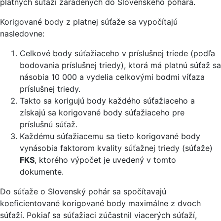
platných súťaží zaradených do Slovenského pohára.
Korigované body z platnej súťaže sa vypočítajú
nasledovne:
Celkové body súťažiaceho v príslušnej triede (podľa
bodovania príslušnej triedy), ktorá má platnú súťaž sa
násobia 10 000 a vydelia celkovými bodmi víťaza
príslušnej triedy.
Takto sa korigujú body každého súťažiaceho a
získajú sa korigované body súťažiaceho pre
príslušnú súťaž.
Každému súťažiacemu sa tieto korigované body
vynásobia faktorom kvality súťažnej triedy (súťaže)
FKS
, ktorého výpočet je uvedený v tomto
dokumente.
Do súťaže o Slovenský pohár sa spočítavajú
koeficientované korigované body maximálne z dvoch
súťaží. Pokiaľ sa súťažiaci zúčastnil viacerých súťaží,