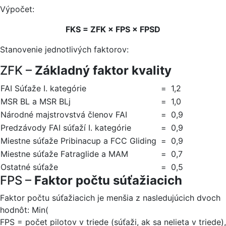
Výpočet:
FKS = ZFK × FPS × FPSD
Stanovenie jednotlivých faktorov:
ZFK –
Základný faktor kvality
FAI Súťaže I. kategórie
=
1,2
MSR BL a MSR BLj
=
1,0
Národné majstrovstvá členov FAI
=
0,9
Predzávody FAI súťaží I. kategórie
=
0,9
Miestne súťaže Pribinacup a FCC Gliding
=
0,9
Miestne súťaže Fatraglide a MAM
=
0,7
Ostatné súťaže
=
0,5
FPS –
Faktor počtu súťažiacich
Faktor počtu súťažiacich je menšia z nasledujúcich dvoch
hodnôt: Min(
FPS = počet pilotov v triede (súťaži, ak sa nelieta v triede),