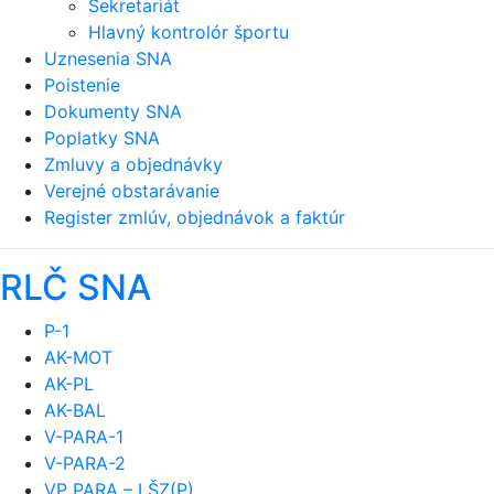
Sekretariát
Hlavný kontrolór športu
Uznesenia SNA
Poistenie
Dokumenty SNA
Poplatky SNA
Zmluvy a objednávky
Verejné obstarávanie
Register zmlúv, objednávok a faktúr
RLČ SNA
P-1
AK-MOT
AK-PL
AK-BAL
V-PARA-1
V-PARA-2
VP PARA – LŠZ(P)