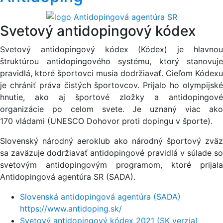
Svetový antidopingový kódex
Svetový antidopingový kódex (Kódex) je hlavnou
štruktúrou antidopingového systému, ktorý stanovuje
pravidlá, ktoré športovci musia dodržiavať. Cieľom Kódexu
je chrániť práva čistých športovcov. Prijalo ho olympijské
hnutie, ako aj športové zložky a antidopingové
organizácie po celom svete. Je uznaný viac ako
170 vládami (UNESCO Dohovor proti dopingu v športe).
Slovenský národný aeroklub ako národný športový zväz
sa zaväzuje dodržiavať antidopingové pravidlá v súlade so
svetovým antidopingovým programom, ktoré prijala
Antidopingová agentúra SR (SADA).
Slovenská antidopingová agentúra (SADA)
https://www.antidoping.sk/
Svetový antidopingový kódex 2021 (SK verzia)