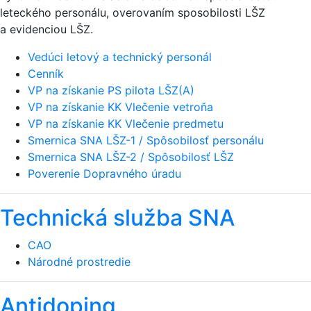
leteckého personálu, overovaním sposobilosti LŠZ
a evidenciou LŠZ.
Vedúci letový a technický personál
Cenník
VP na získanie PS pilota LŠZ(A)
VP na získanie KK Vlečenie vetroňa
VP na získanie KK Vlečenie predmetu
Smernica SNA LŠZ-1 / Spôsobilosť personálu
Smernica SNA LŠZ-2 / Spôsobilosť LŠZ
Poverenie Dopravného úradu
Technická služba SNA
CAO
Národné prostredie
Antidoping