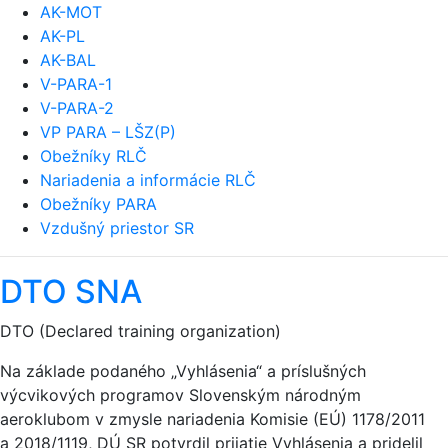
AK-MOT
AK-PL
AK-BAL
V-PARA-1
V-PARA-2
VP PARA – LŠZ(P)
Obežníky RLČ
Nariadenia a informácie RLČ
Obežníky PARA
Vzdušný priestor SR
DTO SNA
DTO (Declared training organization)
Na základe podaného „Vyhlásenia“ a príslušných
výcvikových programov Slovenským národným
aeroklubom v zmysle nariadenia Komisie (EÚ) 1178/2011
a 2018/1119, DÚ SR potvrdil prijatie Vyhlásenia a pridelil