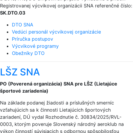
Registrovanej výcvikovej organizácii SNA referenčné číslo:
SK.DTO.03
DTO SNA
Vedúci personál výcvikovej organizácie
Príručka postupov
Výcvikové programy
Obežníky DTO
LŠZ SNA
PO (Poverená organizácia) SNA pre LŠZ (Lietajúce
športové zariadenia)
Na základe podanej žiadosti a príslušných smerníc
vzťahujúcich sa k činnosti Lietajúcich športových
zariadení, DÚ vydal Rozhodnutie č. 30834/2025/RVL-
0003, ktorým poveruje Slovenský národný aeroklub na
výkon činností súvisiacich s odbornou spôsobilosťou