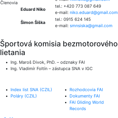
Členovia
tel.: +420 773 087 649
Eduard Niko
e-mail:
niko.eduard@
gmail.com
tel.: 0915 624 145
Šimon Šiška
e-mail:
smnsiska@
gmail.com
Športová komisia bezmotorového
lietania
Ing. Maroš Divok, PhD. – odznaky FAI
Ing. Vladimír Foltín – zástupca SNA v IGC
Index list SNA (CZIL)
Rozhodcovia FAI
Poláry (CZIL)
Dokumenty FAI
FAI Gliding World
Records