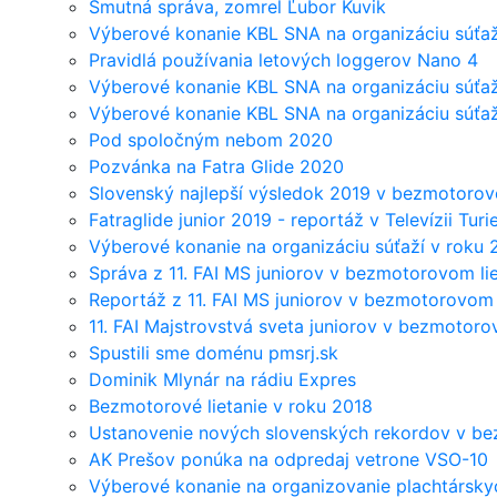
Smutná správa, zomrel Ľubor Kuvik
Výberové konanie KBL SNA na organizáciu súťaž
Pravidlá používania letových loggerov Nano 4
Výberové konanie KBL SNA na organizáciu súťaž
Výberové konanie KBL SNA na organizáciu súťaž
Pod spoločným nebom 2020
Pozvánka na Fatra Glide 2020
Slovenský najlepší výsledok 2019 v bezmotorovo
Fatraglide junior 2019 - reportáž v Televízii Turi
Výberové konanie na organizáciu súťaží v roku
Správa z 11. FAI MS juniorov v bezmotorovom li
Reportáž z 11. FAI MS juniorov v bezmotorovom 
11. FAI Majstrovstvá sveta juniorov v bezmotoro
Spustili sme doménu pmsrj.sk
Dominik Mlynár na rádiu Expres
Bezmotorové lietanie v roku 2018
Ustanovenie nových slovenských rekordov v be
AK Prešov ponúka na odpredaj vetrone VSO-10
Výberové konanie na organizovanie plachtárskyc