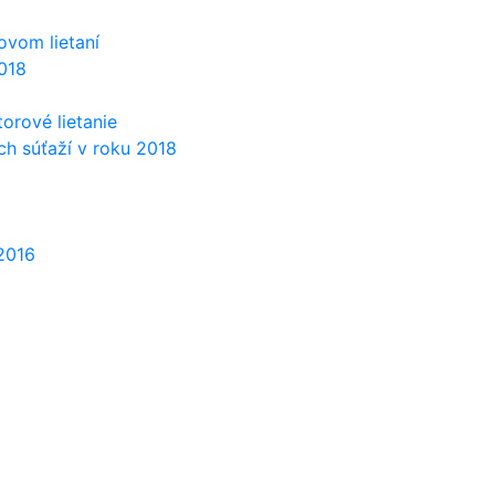
ovom lietaní
018
orové lietanie
h súťaží v roku 2018
2016