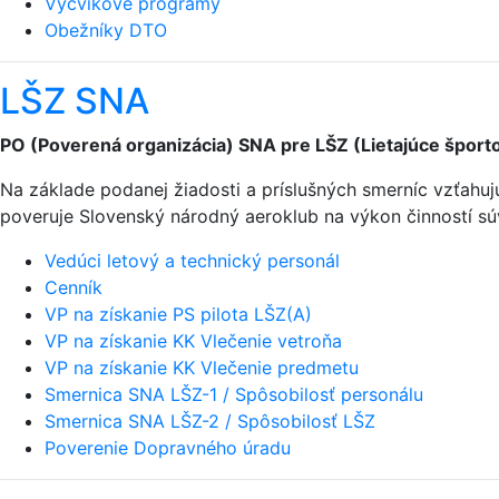
Výcvikové programy
Obežníky DTO
LŠZ SNA
PO (Poverená organizácia) SNA pre LŠZ (Lietajúce športo
Na základe podanej žiadosti a príslušných smerníc vzťahu
poveruje Slovenský národný aeroklub na výkon činností sú
Vedúci letový a technický personál
Cenník
VP na získanie PS pilota LŠZ(A)
VP na získanie KK Vlečenie vetroňa
VP na získanie KK Vlečenie predmetu
Smernica SNA LŠZ-1 / Spôsobilosť personálu
Smernica SNA LŠZ-2 / Spôsobilosť LŠZ
Poverenie Dopravného úradu