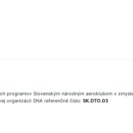
vých programov Slovenským národným aeroklubom v zmysle 
ovej organizácii SNA referenčné číslo:
SK.DTO.03