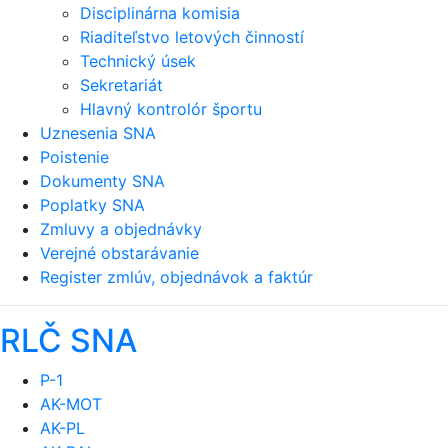
Disciplinárna komisia
Riaditeľstvo letových činností
Technický úsek
Sekretariát
Hlavný kontrolór športu
Uznesenia SNA
Poistenie
Dokumenty SNA
Poplatky SNA
Zmluvy a objednávky
Verejné obstarávanie
Register zmlúv, objednávok a faktúr
RLČ SNA
P-1
AK-MOT
AK-PL