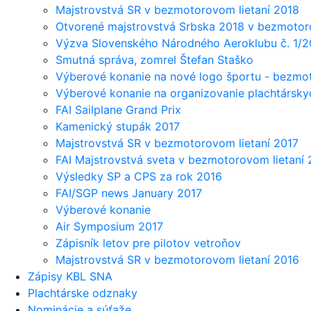
Majstrovstvá SR v bezmotorovom lietaní 2018
Otvorené majstrovstvá Srbska 2018 v bezmotor
Výzva Slovenského Národného Aeroklubu č. 1/2
Smutná správa, zomrel Štefan Staško
Výberové konanie na nové logo športu - bezmot
Výberové konanie na organizovanie plachtárskyc
FAI Sailplane Grand Prix
Kamenický stupák 2017
Majstrovstvá SR v bezmotorovom lietaní 2017
FAI Majstrovstvá sveta v bezmotorovom lietaní 
Výsledky SP a CPS za rok 2016
FAI/SGP news January 2017
Výberové konanie
Air Symposium 2017
Zápisník letov pre pilotov vetroňov
Majstrovstvá SR v bezmotorovom lietaní 2016
Zápisy KBL SNA
Plachtárske odznaky
Nominácie a súťaže