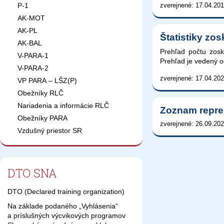
zverejnené: 17.04.201
P-1
AK-MOT
AK-PL
Štatistiky zo
AK-BAL
Prehľad počtu zosk
V-PARA-1
Prehľad je vedený o
V-PARA-2
zverejnené: 17.04.202
VP PARA – LŠZ(P)
Obežníky RLČ
Nariadenia a informácie RLČ
Zoznam repre
Obežníky PARA
zverejnené: 26.09.202
Vzdušný priestor SR
DTO SNA
DTO (Declared training organization)
Na základe podaného „Vyhlásenia“
a príslušných výcvikových programov