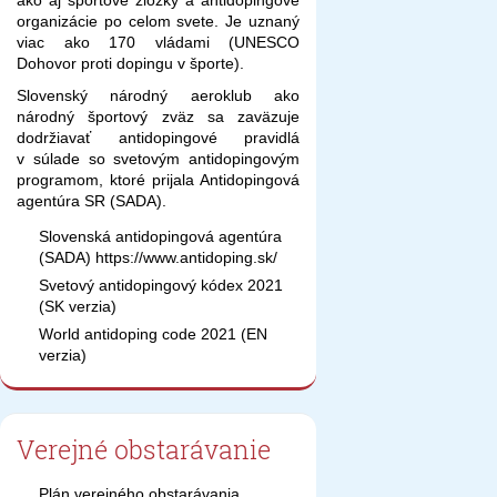
ako aj športové zložky a antidopingové
organizácie po celom svete. Je uznaný
viac ako 170 vládami (UNESCO
Dohovor proti dopingu v športe).
Slovenský národný aeroklub ako
národný športový zväz sa zaväzuje
dodržiavať antidopingové pravidlá
v súlade so svetovým antidopingovým
programom, ktoré prijala Antidopingová
agentúra SR (SADA).
Slovenská antidopingová agentúra
(SADA) https://www.antidoping.sk/
Svetový antidopingový kódex 2021
(SK verzia)
World antidoping code 2021 (EN
verzia)
Verejné obstarávanie
Plán verejného obstarávania