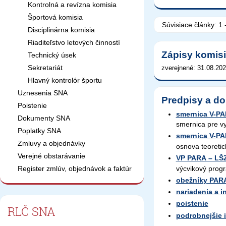
Kontrolná a revízna komisia
Športová komisia
Súvisiace články:
1 
Disciplinárna komisia
Riaditeľstvo letových činností
Zápisy komis
Technický úsek
Sekretariát
zverejnené: 31.08.202
Hlavný kontrolór športu
Uznesenia SNA
Predpisy a d
Poistenie
smernica V-P
Dokumenty SNA
smernica pre v
Poplatky SNA
smernica V-P
Zmluvy a objednávky
osnova teoretic
Verejné obstarávanie
VP PARA – LŠZ
výcvikový progr
Register zmlúv, objednávok a faktúr
obežníky PAR
nariadenia a 
poistenie
RLČ SNA
podrobnejšie 