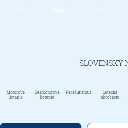
Úvod
Aktuality
SNA
SLOVENSKÝ 
Motorové
Bezmotorové
Parašutizmus
Letecká
lietanie
lietanie
akrobacia