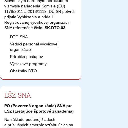
Slovenským národným aeroklubom
v zmysle nariadenia Komisie (EÚ)
1178/2011 a 2018/1119, DÚ SR potvrdil
prijatie Vyhlásenia a pridelil
Registrovanej výcvikovej organizácii
SNA referenčné číslo:
SK.DTO.03
DTO SNA
Vedúci personál výcvikovej
organizácie
Príručka postupov
Výcvikové programy
Obežníky DTO
LŠZ SNA
PO (Poverená organizácia) SNA pre
LŠZ (Lietajúce športové zariadenia)
Na základe podanej žiadosti
a príslušných smerníc vzťahujúcich sa