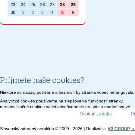
23
24
25
26
27
28
29
30
1
2
3
4
5
6
Príjmete naše cookies?
Niektoré sú naozaj potrebné a bez nich by stránka vôbec nefungovala.
Analytické cookies používame na zlepšovanie funkčnosti stránky,
personalizačné cookies na jej prispôsobenie pre vás a marketingové
cookies na zobrazenie relevantnej reklamy.
Veľmi by nám pomohlo,
Úvodná stránka
P
keby sme mohli používať všetky tieto cookies.
Nastavenie
Len potrebné
Prijať všetko
Slovenský národný aeroklub © 2009 - 2026 | Realizácia:
K3 GROUP, s.r