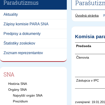
Parašutiz
Parašutizmus
Aktuality
Úvodná stránka
Zápisy komisie PARA SNA
Predpisy a dokumenty
Komisia par
Štatistiky zoskokov
Predseda
Zoznam reprezentantov
Členovia
SNA
Zástupca v IPC
História SNA
Orgány SNA
Najvyšší orgán SNA
Prezídium
zverejnené: 19.01.201