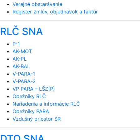
Verejné obstarávanie
Register zmlúv, objednávok a faktúr
RLČ SNA
P-1
AK-MOT
AK-PL
AK-BAL
V-PARA-1
V-PARA-2
VP PARA – LŠZ(P)
Obežníky RLČ
Nariadenia a informácie RLČ
Obežníky PARA
Vzdušný priestor SR
DTO SNA