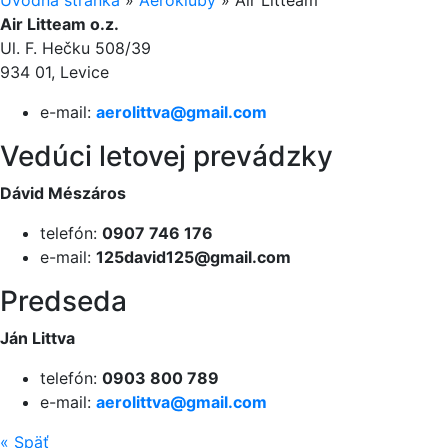
Úvodná stránka
»
Aerokluby
»
Air Litteam
Air Litteam o.z.
Ul. F. Hečku 508/39
934 01, Levice
e-mail:
aerolittva@
gmail.com
Vedúci letovej prevádzky
Dávid Mészáros
telefón:
0907 746 176
e-mail:
125david125@gma­il.com
Predseda
Ján Littva
telefón:
0903 800 789
e-mail:
aerolittva@
gmail.com
«
Späť