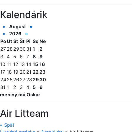
Kalendárik
«
August
»
«
2026
»
Po
Ut
St
Št
Pi
So
Ne
27
28
29
30
31
1
2
3
4
5
6
7
8
9
10
11
12
13
14
15
16
17
18
19
20
21
22
23
24
25
26
27
28
29
30
31
1
2
3
4
5
6
meniny má Oskar
Air Litteam
«
Späť