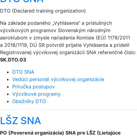
DTO (Declared training organization)
Na základe podaného „Vyhlásenia“ a príslušných
výcvikových programov Slovenským národným
aeroklubom v zmysle nariadenia Komisie (EÚ) 1178/2011
a 2018/1119, DÚ SR potvrdil prijatie Vyhlásenia a pridelil
Registrovanej výcvikovej organizácii SNA referenčné číslo:
SK.DTO.03
DTO SNA
Vedúci personál výcvikovej organizácie
Príručka postupov
Výcvikové programy
Obežníky DTO
LŠZ SNA
PO (Poverená organizácia) SNA pre LŠZ (Lietajúce