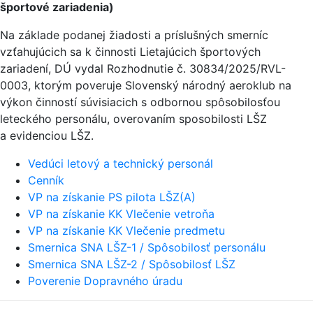
športové zariadenia)
Na základe podanej žiadosti a príslušných smerníc
vzťahujúcich sa k činnosti Lietajúcich športových
zariadení, DÚ vydal Rozhodnutie č. 30834/2025/RVL-
0003, ktorým poveruje Slovenský národný aeroklub na
výkon činností súvisiacich s odbornou spôsobilosťou
leteckého personálu, overovaním sposobilosti LŠZ
a evidenciou LŠZ.
Vedúci letový a technický personál
Cenník
VP na získanie PS pilota LŠZ(A)
VP na získanie KK Vlečenie vetroňa
VP na získanie KK Vlečenie predmetu
Smernica SNA LŠZ-1 / Spôsobilosť personálu
Smernica SNA LŠZ-2 / Spôsobilosť LŠZ
Poverenie Dopravného úradu