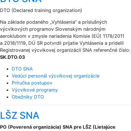
DTO (Declared training organization)
Na základe podaného „Vyhlásenia“ a príslušných
výcvikových programov Slovenským národným
aeroklubom v zmysle nariadenia Komisie (EÚ) 1178/2011
a 2018/1119, DÚ SR potvrdil prijatie Vyhlásenia a pridelil
Registrovanej výcvikovej organizácii SNA referenčné číslo:
SK.DTO.03
DTO SNA
Vedúci personál výcvikovej organizácie
Príručka postupov
Výcvikové programy
Obežníky DTO
LŠZ SNA
PO (Poverená organizácia) SNA pre LŠZ (Lietajúce