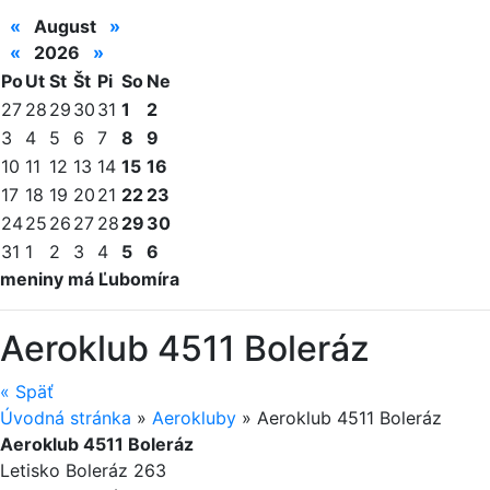
«
August
»
«
2026
»
Po
Ut
St
Št
Pi
So
Ne
27
28
29
30
31
1
2
3
4
5
6
7
8
9
10
11
12
13
14
15
16
17
18
19
20
21
22
23
24
25
26
27
28
29
30
31
1
2
3
4
5
6
meniny má Ľubomíra
Aeroklub 4511 Boleráz
«
Späť
Úvodná stránka
»
Aerokluby
»
Aeroklub 4511 Boleráz
Aeroklub 4511 Boleráz
Letisko Boleráz 263