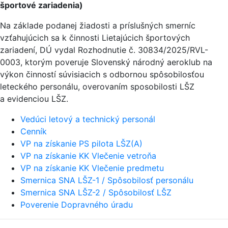
športové zariadenia)
Na základe podanej žiadosti a príslušných smerníc
vzťahujúcich sa k činnosti Lietajúcich športových
zariadení, DÚ vydal Rozhodnutie č. 30834/2025/RVL-
0003, ktorým poveruje Slovenský národný aeroklub na
výkon činností súvisiacich s odbornou spôsobilosťou
leteckého personálu, overovaním sposobilosti LŠZ
a evidenciou LŠZ.
Vedúci letový a technický personál
Cenník
VP na získanie PS pilota LŠZ(A)
VP na získanie KK Vlečenie vetroňa
VP na získanie KK Vlečenie predmetu
Smernica SNA LŠZ-1 / Spôsobilosť personálu
Smernica SNA LŠZ-2 / Spôsobilosť LŠZ
Poverenie Dopravného úradu