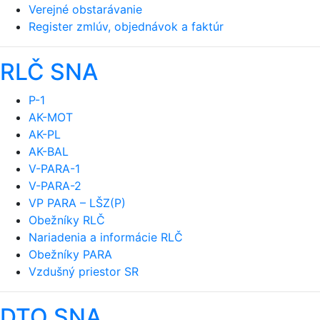
Verejné obstarávanie
Register zmlúv, objednávok a faktúr
RLČ SNA
P-1
AK-MOT
AK-PL
AK-BAL
V-PARA-1
V-PARA-2
VP PARA – LŠZ(P)
Obežníky RLČ
Nariadenia a informácie RLČ
Obežníky PARA
Vzdušný priestor SR
DTO SNA