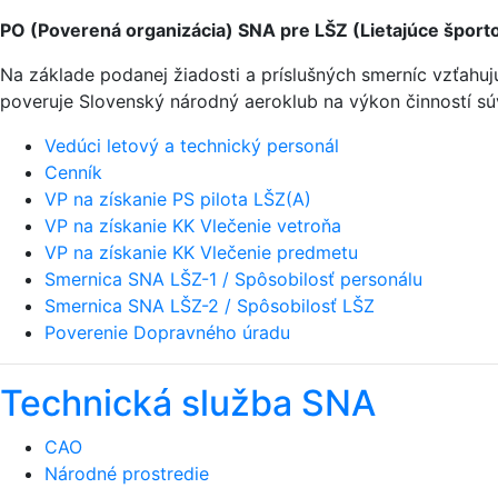
PO (Poverená organizácia) SNA pre LŠZ (Lietajúce športo
Na základe podanej žiadosti a príslušných smerníc vzťahu
poveruje Slovenský národný aeroklub na výkon činností sú
Vedúci letový a technický personál
Cenník
VP na získanie PS pilota LŠZ(A)
VP na získanie KK Vlečenie vetroňa
VP na získanie KK Vlečenie predmetu
Smernica SNA LŠZ-1 / Spôsobilosť personálu
Smernica SNA LŠZ-2 / Spôsobilosť LŠZ
Poverenie Dopravného úradu
Technická služba SNA
CAO
Národné prostredie