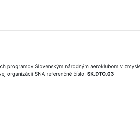
vých programov Slovenským národným aeroklubom v zmysle 
ovej organizácii SNA referenčné číslo:
SK.DTO.03