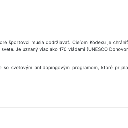
oré športovci musia dodržiavať. Cieľom Kódexu je chrániť
lom svete. Je uznaný viac ako 170 vládami (UNESCO Dohovor
e so svetovým antidopingovým programom, ktoré prijala