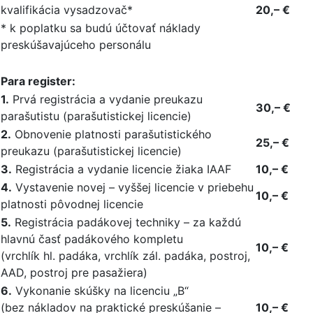
kvalifikácia vysadzovač*
20,– €
* k poplatku sa budú účtovať náklady
preskúšavajúceho personálu
Para register:
1.
Prvá registrácia a vydanie preukazu
30,– €
parašutistu (parašutistickej licencie)
2.
Obnovenie platnosti parašutistického
25,– €
preukazu (parašutistickej licencie)
3.
Registrácia a vydanie licencie žiaka IAAF
10,– €
4.
Vystavenie novej – vyššej licencie v priebehu
10,– €
platnosti pôvodnej licencie
5.
Registrácia padákovej techniky – za každú
hlavnú časť padákového kompletu
10,– €
(vrchlík hl. padáka, vrchlík zál. padáka, postroj,
AAD, postroj pre pasažiera)
6.
Vykonanie skúšky na licenciu „B“
(bez nákladov na praktické preskúšanie –
10,– €