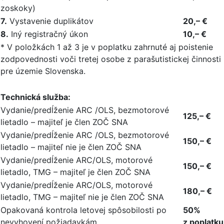
zoskoky)
7.
Vystavenie duplikátov
20,– €
8.
Iný registračný úkon
10,– €
* V položkách 1 až 3 je v poplatku zahrnuté aj poistenie
zodpovednosti voči tretej osobe z parašutistickej činnosti
pre územie Slovenska.
Technická služba:
Vydanie/predĺženie ARC /OLS, bezmotorové
125,– €
lietadlo – majiteľ je člen ZOČ SNA
Vydanie/predĺženie ARC /OLS, bezmotorové
150,– €
lietadlo – majiteľ nie je člen ZOČ SNA
Vydanie/predĺženie ARC/OLS, motorové
150,– €
lietadlo, TMG – majiteľ je člen ZOČ SNA
Vydanie/predĺženie ARC/OLS, motorové
180,– €
lietadlo, TMG – majiteľ nie je člen ZOČ SNA
Opakovaná kontrola letovej spôsobilosti po
50%
nevyhovení požiadavkám
z poplatku