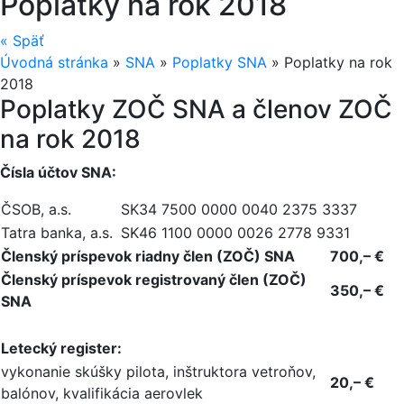
Poplatky na rok 2018
«
Späť
Úvodná stránka
»
SNA
»
Poplatky SNA
»
Poplatky na rok
2018
Poplatky ZOČ SNA a členov ZOČ
na rok 2018
Čísla účtov SNA:
ČSOB, a.s.
SK34 7500 000­0 0040 2375 3­337
Tatra banka, a.s.
SK46 1100 000­0 0026 2778 9­331
Členský príspevok riadny člen (ZOČ) SNA
700,– €
Členský príspevok registrovaný člen (ZOČ)
350,– €
SNA
Letecký register:
vykonanie skúšky pilota, inštruktora vetroňov,
20,– €
balónov, kvalifikácia aerovlek