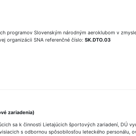
vých programov Slovenským národným aeroklubom v zmysle 
ovej organizácii SNA referenčné číslo:
SK.DTO.03
vé zariadenia)
júcich sa k činnosti Lietajúcich športových zariadení, DÚ
visiacich s odbornou spôsobilosťou leteckého personálu, o