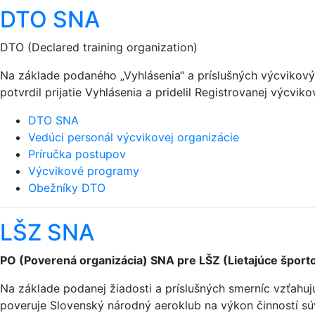
DTO SNA
DTO (Declared training organization)
Na základe podaného „Vyhlásenia“ a príslušných výcviko
potvrdil prijatie Vyhlásenia a pridelil Registrovanej výcvik
DTO SNA
Vedúci personál výcvikovej organizácie
Príručka postupov
Výcvikové programy
Obežníky DTO
LŠZ SNA
PO (Poverená organizácia) SNA pre LŠZ (Lietajúce športo
Na základe podanej žiadosti a príslušných smerníc vzťahu
poveruje Slovenský národný aeroklub na výkon činností sú