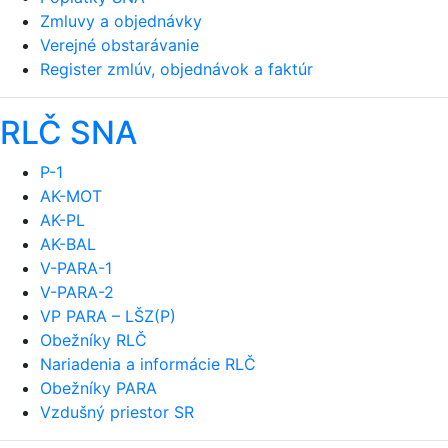
Zmluvy a objednávky
Verejné obstarávanie
Register zmlúv, objednávok a faktúr
RLČ SNA
P-1
AK-MOT
AK-PL
AK-BAL
V-PARA-1
V-PARA-2
VP PARA – LŠZ(P)
Obežníky RLČ
Nariadenia a informácie RLČ
Obežníky PARA
Vzdušný priestor SR