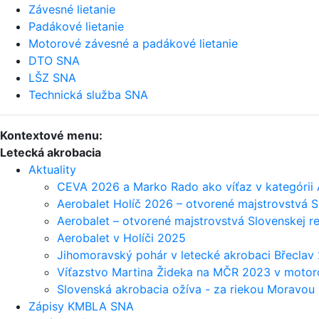
Závesné lietanie
Padákové lietanie
Motorové závesné a padákové lietanie
DTO SNA
LŠZ SNA
Technická služba SNA
Kontextové menu:
Letecká akrobacia
Aktuality
CEVA 2026 a Marko Rado ako víťaz v kategóri
Aerobalet Holíč 2026 – otvorené majstrovstvá 
Aerobalet – otvorené majstrovstvá Slovenskej r
Aerobalet v Holíči 2025
Jihomoravský pohár v letecké akrobaci Břeclav
Víťazstvo Martina Žideka na MČR 2023 v motoro
Slovenská akrobacia ožíva - za riekou Moravou
Zápisy KMBLA SNA