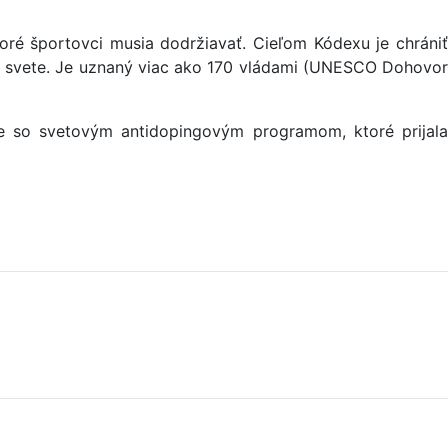
oré športovci musia dodržiavať. Cieľom Kódexu je chrániť
lom svete. Je uznaný viac ako 170 vládami (UNESCO Dohovor
e so svetovým antidopingovým programom, ktoré prijala