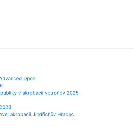
i Advanced Open
SR
epubliky v akrobacii vetroňov 2025
 2023
vej akrobacii Jindřichův Hradec