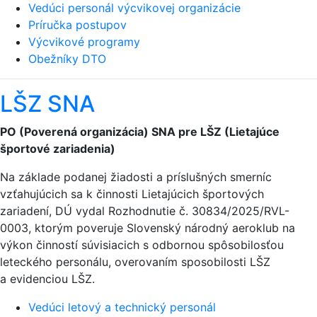
Vedúci personál výcvikovej organizácie
Príručka postupov
Výcvikové programy
Obežníky DTO
LŠZ SNA
PO (Poverená organizácia) SNA pre LŠZ (Lietajúce
športové zariadenia)
Na základe podanej žiadosti a príslušných smerníc
vzťahujúcich sa k činnosti Lietajúcich športových
zariadení, DÚ vydal Rozhodnutie č. 30834/2025/RVL-
0003, ktorým poveruje Slovenský národný aeroklub na
výkon činností súvisiacich s odbornou spôsobilosťou
leteckého personálu, overovaním sposobilosti LŠZ
a evidenciou LŠZ.
Vedúci letový a technický personál