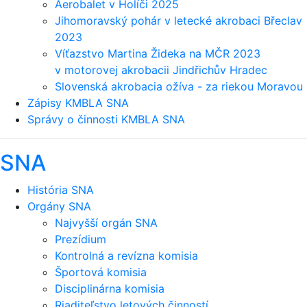
Aerobalet v Holíči 2025
Jihomoravský pohár v letecké akrobaci Břeclav
2023
Víťazstvo Martina Žideka na MČR 2023
v motorovej akrobacii Jindřichův Hradec
Slovenská akrobacia ožíva - za riekou Moravou
Zápisy KMBLA SNA
Správy o činnosti KMBLA SNA
SNA
História SNA
Orgány SNA
Najvyšší orgán SNA
Prezídium
Kontrolná a revízna komisia
Športová komisia
Disciplinárna komisia
Riaditeľstvo letových činností