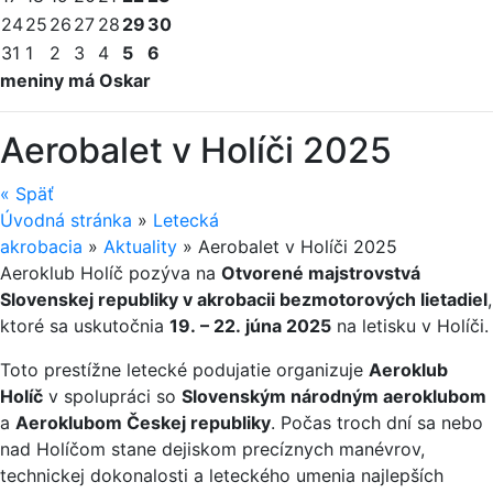
24
25
26
27
28
29
30
31
1
2
3
4
5
6
meniny má Oskar
Aerobalet v Holíči 2025
«
Späť
Úvodná stránka
»
Letecká
akrobacia
»
Aktuality
»
Aerobalet v Holíči 2025
Aeroklub Holíč pozýva na
Otvorené majstrovstvá
Slovenskej republiky v akrobacii bezmotorových lietadiel
,
ktoré sa uskutočnia
19. – 22. júna 2025
na letisku v Holíči.
Toto prestížne letecké podujatie organizuje
Aeroklub
Holíč
v spolupráci so
Slovenským národným aeroklubom
a
Aeroklubom Českej republiky
. Počas troch dní sa nebo
nad Holíčom stane dejiskom precíznych manévrov,
technickej dokonalosti a leteckého umenia najlepších