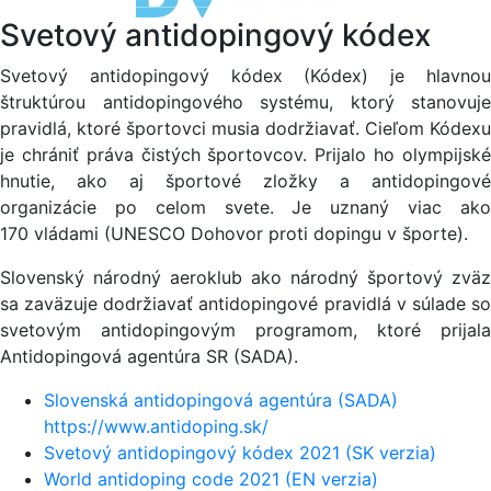
Svetový antidopingový kódex
Svetový antidopingový kódex (Kódex) je hlavnou
štruktúrou antidopingového systému, ktorý stanovuje
pravidlá, ktoré športovci musia dodržiavať. Cieľom Kódexu
je chrániť práva čistých športovcov. Prijalo ho olympijské
hnutie, ako aj športové zložky a antidopingové
organizácie po celom svete. Je uznaný viac ako
170 vládami (UNESCO Dohovor proti dopingu v športe).
Slovenský národný aeroklub ako národný športový zväz
sa zaväzuje dodržiavať antidopingové pravidlá v súlade so
svetovým antidopingovým programom, ktoré prijala
Antidopingová agentúra SR (SADA).
Slovenská antidopingová agentúra (SADA)
https://www.antidoping.sk/
Svetový antidopingový kódex 2021 (SK verzia)
World antidoping code 2021 (EN verzia)