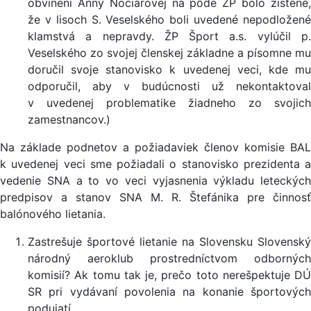
obvinení Anny Nociarovej na pôde ŽP bolo zistené,
že v lisoch S. Veselského boli uvedené nepodložené
klamstvá a nepravdy. ŽP Šport a.s. vylúčil p.
Veselského zo svojej členskej základne a písomne mu
doručil svoje stanovisko k uvedenej veci, kde mu
odporučil, aby v budúcnosti už nekontaktoval
v uvedenej problematike žiadneho zo svojich
zamestnancov.)
Na základe podnetov a požiadaviek členov komisie BAL
k uvedenej veci sme požiadali o stanovisko prezidenta a
vedenie SNA a to vo veci vyjasnenia výkladu leteckých
predpisov a stanov SNA M. R. Štefánika pre činnosť
balónového lietania.
Zastrešuje športové lietanie na Slovensku Slovenský
národný aeroklub prostredníctvom odborných
komisií? Ak tomu tak je, prečo toto nerešpektuje DÚ
SR pri vydávaní povolenia na konanie športových
podujatí.