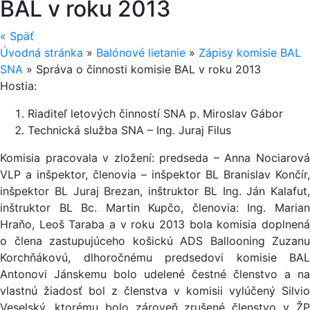
BAL v roku 2013
«
Späť
Úvodná stránka
»
Balónové lietanie
»
Zápisy komisie BAL
SNA
»
Správa o činnosti komisie BAL v roku 2013
Hostia:
Riaditeľ letových činností SNA p. Miroslav Gábor
Technická služba SNA – Ing. Juraj Filus
Komisia pracovala v zložení: predseda – Anna Nociarová
VLP a inšpektor, členovia – inšpektor BL Branislav Končír,
inšpektor BL Juraj Brezan, inštruktor BL Ing. Ján Kalafut,
inštruktor BL Bc. Martin Kupčo, členovia: Ing. Marian
Hraňo, Leoš Taraba a v roku 2013 bola komisia doplnená
o člena zastupujúceho košickú ADS Ballooning Zuzanu
Korchňákovú, dlhoročnému predsedovi komisie BAL
Antonovi Jánskemu bolo udelené čestné členstvo a na
vlastnú žiadosť bol z členstva v komisii vylúčený Silvio
Veselský, ktorému bolo zároveň zrušené členstvo v ŽP