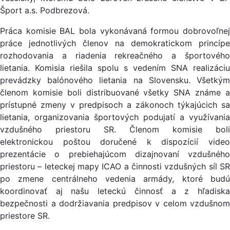
Šport a.s. Podbrezová.
Práca komisie BAL bola vykonávaná formou dobrovoľnej
práce jednotlivých členov na demokratickom princípe
rozhodovania a riadenia rekreačného a športového
lietania. Komisia riešila spolu s vedením SNA realizáciu
prevádzky balónového lietania na Slovensku. Všetkým
členom komisie boli distribuované všetky SNA známe a
prístupné zmeny v predpisoch a zákonoch týkajúcich sa
lietania, organizovania športových podujatí a využívania
vzdušného priestoru SR. Členom komisie boli
elektronickou poštou doručené k dispozícií video
prezentácie o prebiehajúcom dizajnovaní vzdušného
priestoru – leteckej mapy ICAO a činnosti vzdušných síl SR
po zmene centrálneho vedenia armády, ktoré budú
koordinovať aj našu leteckú činnosť a z hľadiska
bezpečnosti a dodržiavania predpisov v celom vzdušnom
priestore SR.