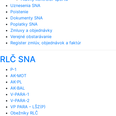
Uznesenia SNA
Poistenie
Dokumenty SNA
Poplatky SNA
Zmluvy a objednávky
Verejné obstarávanie
Register zmlúv, objednávok a faktúr
RLČ SNA
P-1
AK-MOT
AK-PL
AK-BAL
V-PARA-1
V-PARA-2
VP PARA – LŠZ(P)
Obežníky RLČ