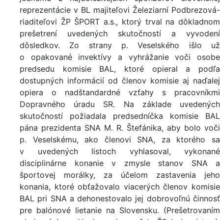
reprezentácie v BL majiteľovi Železiarní Podbrezová-
riaditeľovi ŽP ŠPORT a.s., ktorý trval na dôkladnom
prešetrení uvedených skutočností a vyvodení
dôsledkov. Zo strany p. Veselského išlo už
o opakované invektívy a vyhrážanie voči osobe
predsedu komisie BAL, ktoré opieral a podľa
dostupných informácií od členov komisie aj naďalej
opiera o nadštandardné vzťahy s pracovníkmi
Dopravného úradu SR. Na základe uvedených
skutočností požiadala predsedníčka komisie BAL
pána prezidenta SNA M. R. Štefánika, aby bolo voči
p. Veselskému, ako členovi SNA, za ktorého sa
v uvedených listoch vyhlasoval, vykonané
disciplinárne konanie v zmysle stanov SNA a
športovej morálky, za účelom zastavenia jeho
konania, ktoré obťažovalo viacerých členov komisie
BAL pri SNA a dehonestovalo jej dobrovoľnú činnosť
pre balónové lietanie na Slovensku. (Prešetrovaním