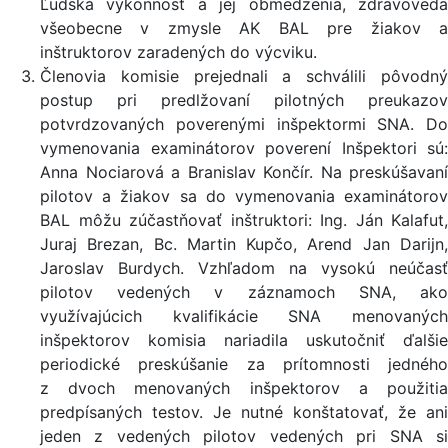
Ľudská výkonnosť a jej obmedzenia, zdravoveda
všeobecne v zmysle AK BAL pre žiakov a
inštruktorov zaradených do výcviku.
Členovia komisie prejednali a schválili pôvodný
postup pri predlžovaní pilotných preukazov
potvrdzovaných poverenými inšpektormi SNA. Do
vymenovania examinátorov poverení Inšpektori sú:
Anna Nociarová a Branislav Končír. Na preskúšavaní
pilotov a žiakov sa do vymenovania examinátorov
BAL môžu zúčastňovať inštruktori: Ing. Ján Kalafut,
Juraj Brezan, Bc. Martin Kupčo, Arend Jan Darijn,
Jaroslav Burdych. Vzhľadom na vysokú neúčasť
pilotov vedených v záznamoch SNA, ako
využívajúcich kvalifikácie SNA menovaných
inšpektorov komisia nariadila uskutočniť ďalšie
periodické preskúšanie za prítomnosti jedného
z dvoch menovaných inšpektorov a použitia
predpísaných testov. Je nutné konštatovať, že ani
jeden z vedených pilotov vedených pri SNA si