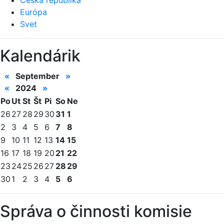
Európa
Svet
Kalendárik
«
September
»
«
2024
»
Po
Ut
St
Št
Pi
So
Ne
26
27
28
29
30
31
1
2
3
4
5
6
7
8
9
10
11
12
13
14
15
16
17
18
19
20
21
22
23
24
25
26
27
28
29
30
1
2
3
4
5
6
Správa o činnosti komisie