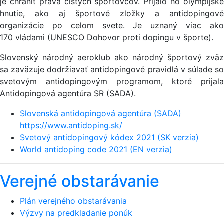
je chrániť práva čistých športovcov. Prijalo ho olympijské
hnutie, ako aj športové zložky a antidopingové
organizácie po celom svete. Je uznaný viac ako
170 vládami (UNESCO Dohovor proti dopingu v športe).
Slovenský národný aeroklub ako národný športový zväz
sa zaväzuje dodržiavať antidopingové pravidlá v súlade so
svetovým antidopingovým programom, ktoré prijala
Antidopingová agentúra SR (SADA).
Slovenská antidopingová agentúra (SADA)
https://www.antidoping.sk/
Svetový antidopingový kódex 2021 (SK verzia)
World antidoping code 2021 (EN verzia)
Verejné obstarávanie
Plán verejného obstarávania
Výzvy na predkladanie ponúk