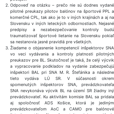
Odpoveď na otázku – prečo nie sú dodnes vydané
pilotné preukazy pilotov balónov na športové PPL a
komerčné CPL, tak ako je to v iných krajinách a aj na
Slovensku v iných leteckých odbornostiach. Nejasné
predpisy a nezabezpečovanie kontroly budú
traumatizovať športové lietanie na Slovensku pokiaľ
sa nestanovia jasné pravidlá pre všetkých.
Žiadame o objasnenie kompetencií inšpektorov SNA
vo veci vydávania a kontroly platnosti pilotných
preukazov pre BL. Skutočnosť je taká, že celý výcvik
a vypracovanie podkladov na vydanie zabezpečujú
inšpektori BAL pri SNA M. R. Štefánika a následne
tieto vydáva LÚ SR. V súčasnosti okrem
spomenutých inšpektorov SNA, prevádzkovateľa
SNA nevykonáva výcvik BL na území SR žiadny iný
prevádzkovateľ. Ku aktivitám komisie BAL sa pridala
aj spoločnosť ADS Košice, ktorá je jediným
prevádzkovateľom AoC a CAMO pre balónové