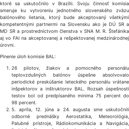
ktoré sa uskutočnilo v Brazílii. Svoju činnosť komisia
smeruje ku vytvoreniu jednotného slovenského zväzu
balónového lietania, ktorý bude akceptovaný všetkými
kompetentnými partnermi na Slovensku ako je DÚ SR a
MD SR a prostredníctvom členstva v SNA M. R. Štefánika
aj vo FAI na akceptovanej a rešpektovanej medzinárodnej
úrovni.
Plnenie úloh komisie BAL:
26 pilotov, žiakov a pomocného personálu
teplovzdušných balónov úspešne absolvovalo
periodické preskúšanie leteckého personálu vrátane
inšpektorov a inštruktorov BAL. Rozsah úspešnosti
testov bol od predpísaného minima 75 percent do
98 percent.
5. apríla, 12. júna a 24. augusta sme uskutočnili
odborné prednášky Aerostatika, Meteorológia,
Palubné prístroje, Rádiokomunikácia a Navigácia,