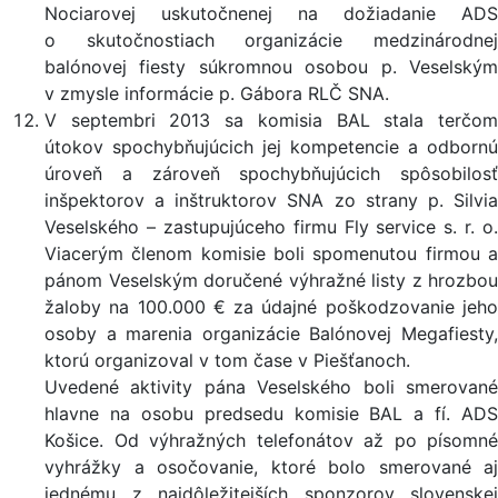
Nociarovej uskutočnenej na dožiadanie ADS
o skutočnostiach organizácie medzinárodnej
balónovej fiesty súkromnou osobou p. Veselským
v zmysle informácie p. Gábora RLČ SNA.
V septembri 2013 sa komisia BAL stala terčom
útokov spochybňujúcich jej kompetencie a odbornú
úroveň a zároveň spochybňujúcich spôsobilosť
inšpektorov a inštruktorov SNA zo strany p. Silvia
Veselského – zastupujúceho firmu Fly service s. r. o.
Viacerým členom komisie boli spomenutou firmou a
pánom Veselským doručené výhražné listy z hrozbou
žaloby na 100.000 € za údajné poškodzovanie jeho
osoby a marenia organizácie Balónovej Megafiesty,
ktorú organizoval v tom čase v Piešťanoch.
Uvedené aktivity pána Veselského boli smerované
hlavne na osobu predsedu komisie BAL a fí. ADS
Košice. Od výhražných telefonátov až po písomné
vyhrážky a osočovanie, ktoré bolo smerované aj
jednému z najdôležitejších sponzorov slovenskej