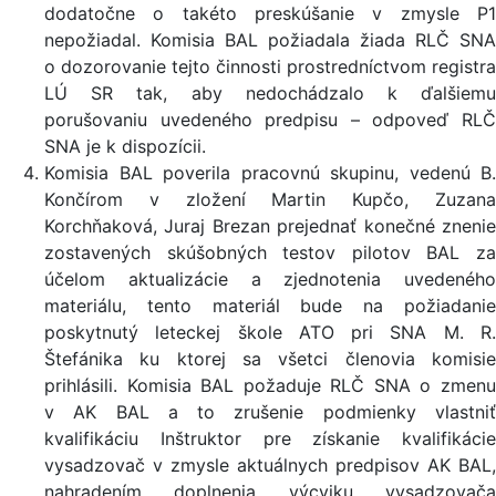
dodatočne o takéto preskúšanie v zmysle P1
nepožiadal. Komisia BAL požiadala žiada RLČ SNA
o dozorovanie tejto činnosti prostredníctvom registra
LÚ SR tak, aby nedochádzalo k ďalšiemu
porušovaniu uvedeného predpisu – odpoveď RLČ
SNA je k dispozícii.
Komisia BAL poverila pracovnú skupinu, vedenú B.
Končírom v zložení Martin Kupčo, Zuzana
Korchňaková, Juraj Brezan prejednať konečné znenie
zostavených skúšobných testov pilotov BAL za
účelom aktualizácie a zjednotenia uvedeného
materiálu, tento materiál bude na požiadanie
poskytnutý leteckej škole ATO pri SNA M. R.
Štefánika ku ktorej sa všetci členovia komisie
prihlásili. Komisia BAL požaduje RLČ SNA o zmenu
v AK BAL a to zrušenie podmienky vlastniť
kvalifikáciu Inštruktor pre získanie kvalifikácie
vysadzovač v zmysle aktuálnych predpisov AK BAL,
nahradením doplnenia výcviku vysadzovača