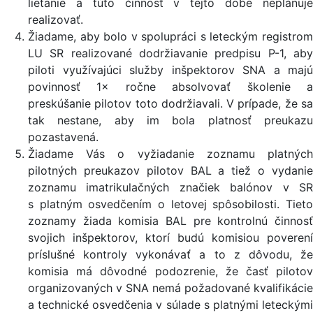
lietanie a túto činnosť v tejto dobe neplánuje
realizovať.
Žiadame, aby bolo v spolupráci s leteckým registrom
LU SR realizované dodržiavanie predpisu P-1, aby
piloti využívajúci služby inšpektorov SNA a majú
povinnosť 1× ročne absolvovať školenie a
preskúšanie pilotov toto dodržiavali. V prípade, že sa
tak nestane, aby im bola platnosť preukazu
pozastavená.
Žiadame Vás o vyžiadanie zoznamu platných
pilotných preukazov pilotov BAL a tiež o vydanie
zoznamu imatrikulačných značiek balónov v SR
s platným osvedčením o letovej spôsobilosti. Tieto
zoznamy žiada komisia BAL pre kontrolnú činnosť
svojich inšpektorov, ktorí budú komisiou poverení
príslušné kontroly vykonávať a to z dôvodu, že
komisia má dôvodné podozrenie, že časť pilotov
organizovaných v SNA nemá požadované kvalifikácie
a technické osvedčenia v súlade s platnými leteckými