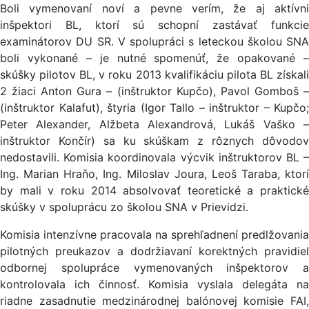
Boli vymenovaní noví a pevne verím, že aj aktívni
inšpektori BL, ktorí sú schopní zastávať funkcie
examinátorov DU SR. V spolupráci s leteckou školou SNA
boli vykonané – je nutné spomenúť, že opakované –
skúšky pilotov BL, v roku 2013 kvalifikáciu pilota BL získali
2 žiaci Anton Gura – (inštruktor Kupčo), Pavol Gomboš –
(inštruktor Kalafut), štyria (Igor Tallo – inštruktor – Kupčo;
Peter Alexander, Alžbeta Alexandrová, Lukáš Vaško –
inštruktor Končír) sa ku skúškam z rôznych dôvodov
nedostavili. Komisia koordinovala výcvik inštruktorov BL –
Ing. Marian Hraňo, Ing. Miloslav Joura, Leoš Taraba, ktorí
by mali v roku 2014 absolvovať teoretické a praktické
skúšky v spoluprácu zo školou SNA v Prievidzi.
Komisia intenzívne pracovala na sprehľadnení predlžovania
pilotných preukazov a dodržiavaní korektných pravidiel
odbornej spolupráce vymenovaných inšpektorov a
kontrolovala ich činnosť. Komisia vyslala delegáta na
riadne zasadnutie medzinárodnej balónovej komisie FAI,