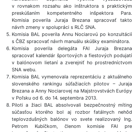
v rovnakom rozsahu ako inštruktora s praktickým
preskúšaním kompetentného inšpektora Para.
Komisia poverila Juraja Brezana spracovať takto
návrh zmeny v spolupráci s RLČ SNA.
Komisia BAL poverila Annu Nociarovú po konzultácií
s ČBZ spracovať návrh manuálu skúšky examinátora.
Komisia poverila delegáta FAI Juraja Brezana
spracovať kalendár športových a fiestových podujatí
v balónovom lietaní a zverejniť ho prostredníctvom
SNA webu.
Komisia BAL vymenovala reprezentáciu z aktuálneho
slovenského rankingu súťažiacích pilotov – Juraja
Brezana a Anny Nociarovej na Majstrovstvách Európy
v Poľsku od 6. do 14. septembra 2013.
Piloti a žiaci BAL absolvovali bezpečnostný míting
súčasťou ktorého bol aj rozbor fatálnych nehôd
teplovzdušných balónov vo svete realizovaný Ing.
Petrom Kubíčkom, členom komisie FAI pre