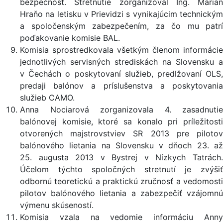
bezpečnosť. Stretnutie zorganizoval Ing. Marian
Hraňo na letisku v Prievidzi s vynikajúcim technickým
a spoločenským zabezpečením, za čo mu patrí
poďakovanie komisie BAL.
Komisia sprostredkovala všetkým členom informácie
jednotlivých servisných strediskách na Slovensku a
v Čechách o poskytovaní služieb, predlžovaní OLS,
predaji balónov a príslušenstva a poskytovania
služieb CAMO.
Anna Nociarová zorganizovala 4. zasadnutie
balónovej komisie, ktoré sa konalo pri príležitosti
otvorených majstrovstviev SR 2013 pre pilotov
balónového lietania na Slovensku v dňoch 23. až
25. augusta 2013 v Bystrej v Nízkych Tatrách.
Účelom týchto spoločných stretnutí je zvýšiť
odbornú teoretickú a praktickú zručnosť a vedomosti
pilotov balónového lietania a zabezpečiť vzájomnú
výmenu skúseností.
Komisia vzala na vedomie informáciu Anny