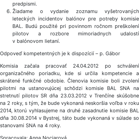
predpismi.
Žiadame o vydanie zoznamu vyšetrovaných
leteckých incidentov balónov pre potreby komisie
BAL. Budú použité pri povinnom ročnom preškolení
pilotov a rozbore mimoriadnych udalostí
v balónovom lietaní.
Odpoveď kompetentných je k dispozícií – p. Gábor
Komisia začala pracovať 24.04.2012 po schválení
organizačného poriadku, kde si určila kompetencie a
skrátené funkčné obdobie. Členovia komisie boli zvolení
pilotmi na ustanovujúcej schôdzi komisie BAL SNA na
stretnutí pilotov SR dňa 23.03.2012 v Tren­číne skúšobne
na 2 roky, s tým, že bude vykonaná neskoršia voľba v roku
2014, ktorú vyhlasujeme na druhé zasadnutie komisie BAL
dňa 30.08.2014 v Bys­trej, táto bude vykonaná v súlade so
stanovami SNA na 4 roky.
Spracovala: Anna Nociarová