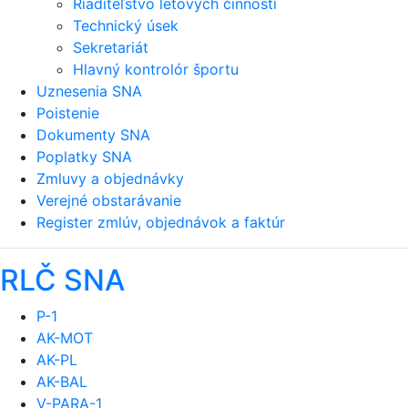
Riaditeľstvo letových činností
Technický úsek
Sekretariát
Hlavný kontrolór športu
Uznesenia SNA
Poistenie
Dokumenty SNA
Poplatky SNA
Zmluvy a objednávky
Verejné obstarávanie
Register zmlúv, objednávok a faktúr
RLČ SNA
P-1
AK-MOT
AK-PL
AK-BAL
V-PARA-1