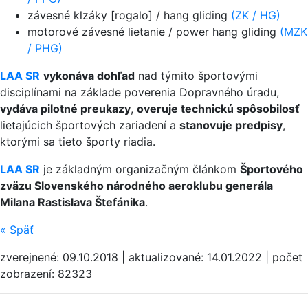
závesné klzáky [rogalo] / hang gliding
(ZK / HG)
motorové závesné lietanie / power hang gliding
(MZK
/ PHG)
LAA SR
vykonáva dohľad
nad týmito športovými
disciplínami na základe poverenia Dopravného úradu,
vydáva pilotné preukazy
,
overuje technickú spôsobilosť
lietajúcich športových zariadení a
stanovuje predpisy
,
ktorými sa tieto športy riadia.
LAA SR
je základným organizačným článkom
Športového
zväzu Slovenského národného aeroklubu generála
Milana Rastislava Štefánika
.
«
Späť
zverejnené: 09.10.2018 | aktualizované: 14.01.2022 | počet
zobrazení: 82323