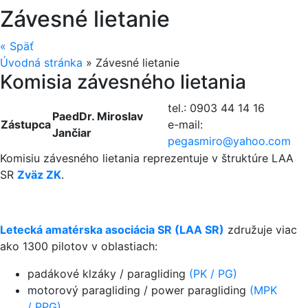
Závesné lietanie
«
Späť
Úvodná stránka
»
Závesné lietanie
Komisia závesného lietania
tel.: 0903 44 14 16
PaedDr. Miroslav
Zástupca
e-mail:
Jančiar
pegasmiro@
yahoo.com
Komisiu závesného lietania reprezentuje v štruktúre LAA
SR
Zväz ZK
.
Letecká amatérska asociácia SR (LAA SR)
združuje viac
ako 1300 pilotov v oblastiach:
padákové klzáky / paragliding
(PK / PG)
motorový paragliding / power paragliding
(MPK
/ PPG)