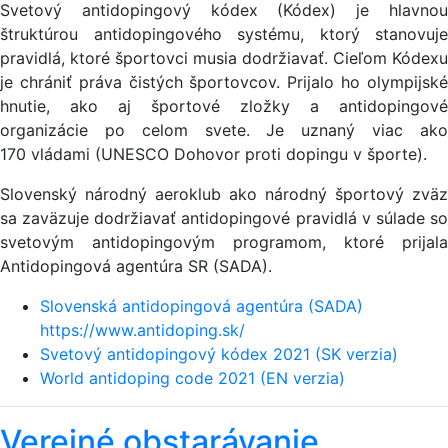
Svetový antidopingový kódex (Kódex) je hlavnou
štruktúrou antidopingového systému, ktorý stanovuje
pravidlá, ktoré športovci musia dodržiavať. Cieľom Kódexu
je chrániť práva čistých športovcov. Prijalo ho olympijské
hnutie, ako aj športové zložky a antidopingové
organizácie po celom svete. Je uznaný viac ako
170 vládami (UNESCO Dohovor proti dopingu v športe).
Slovenský národný aeroklub ako národný športový zväz
sa zaväzuje dodržiavať antidopingové pravidlá v súlade so
svetovým antidopingovým programom, ktoré prijala
Antidopingová agentúra SR (SADA).
Slovenská antidopingová agentúra (SADA)
https://www.antidoping.sk/
Svetový antidopingový kódex 2021 (SK verzia)
World antidoping code 2021 (EN verzia)
Verejné obstarávanie