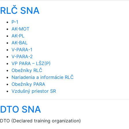
RLČ SNA
P-1
AK-MOT
AK-PL
AK-BAL
V-PARA-1
V-PARA-2
VP PARA – LŠZ(P)
Obežníky RLČ
Nariadenia a informácie RLČ
Obežníky PARA
Vzdušný priestor SR
DTO SNA
DTO (Declared training organization)