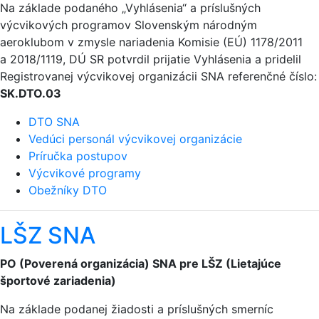
Na základe podaného „Vyhlásenia“ a príslušných
výcvikových programov Slovenským národným
aeroklubom v zmysle nariadenia Komisie (EÚ) 1178/2011
a 2018/1119, DÚ SR potvrdil prijatie Vyhlásenia a pridelil
Registrovanej výcvikovej organizácii SNA referenčné číslo:
SK.DTO.03
DTO SNA
Vedúci personál výcvikovej organizácie
Príručka postupov
Výcvikové programy
Obežníky DTO
LŠZ SNA
PO (Poverená organizácia) SNA pre LŠZ (Lietajúce
športové zariadenia)
Na základe podanej žiadosti a príslušných smerníc