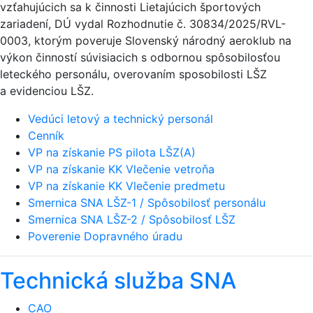
vzťahujúcich sa k činnosti Lietajúcich športových
zariadení, DÚ vydal Rozhodnutie č. 30834/2025/RVL-
0003, ktorým poveruje Slovenský národný aeroklub na
výkon činností súvisiacich s odbornou spôsobilosťou
leteckého personálu, overovaním sposobilosti LŠZ
a evidenciou LŠZ.
Vedúci letový a technický personál
Cenník
VP na získanie PS pilota LŠZ(A)
VP na získanie KK Vlečenie vetroňa
VP na získanie KK Vlečenie predmetu
Smernica SNA LŠZ-1 / Spôsobilosť personálu
Smernica SNA LŠZ-2 / Spôsobilosť LŠZ
Poverenie Dopravného úradu
Technická služba SNA
CAO