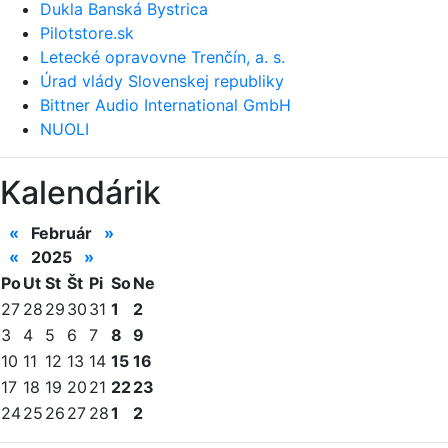
Dukla Banská Bystrica
Pilotstore.sk
Letecké opravovne Trenčín, a. s.
Úrad vlády Slovenskej republiky
Bittner Audio International GmbH
NUOLI
Kalendárik
«
Február
»
«
2025
»
Po
Ut
St
Št
Pi
So
Ne
27
28
29
30
31
1
2
3
4
5
6
7
8
9
10
11
12
13
14
15
16
17
18
19
20
21
22
23
24
25
26
27
28
1
2