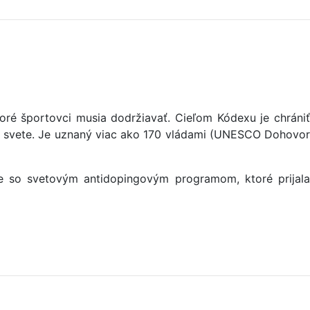
oré športovci musia dodržiavať. Cieľom Kódexu je chrániť
lom svete. Je uznaný viac ako 170 vládami (UNESCO Dohovor
e so svetovým antidopingovým programom, ktoré prijala