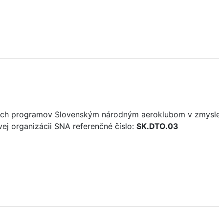
vých programov Slovenským národným aeroklubom v zmysle 
ovej organizácii SNA referenčné číslo:
SK.DTO.03