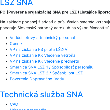
LŠZ SNA
PO (Poverená organizácia) SNA pre LŠZ (Lietajúce športo
Na základe podanej žiadosti a príslušných smerníc vzťahu
poveruje Slovenský národný aeroklub na výkon činností sú
Vedúci letový a technický personál
Cenník
VP na získanie PS pilota LŠZ(A)
VP na získanie KK Vlečenie vetroňa
VP na získanie KK Vlečenie predmetu
Smernica SNA LŠZ-1 / Spôsobilosť personálu
Smernica SNA LŠZ-2 / Spôsobilosť LŠZ
Poverenie Dopravného úradu
Technická služba SNA
CAO