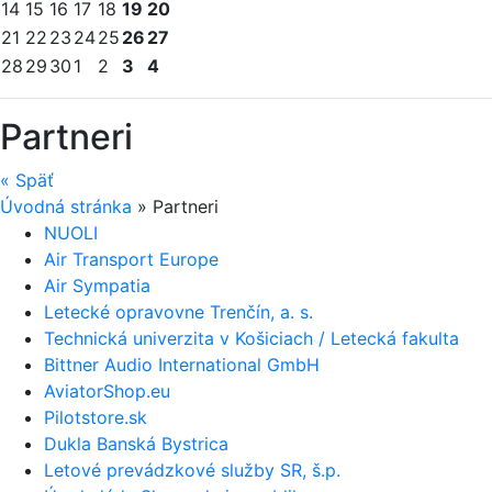
14
15
16
17
18
19
20
21
22
23
24
25
26
27
28
29
30
1
2
3
4
Partneri
«
Späť
Úvodná stránka
»
Partneri
NUOLI
Air Transport Europe
Air Sympatia
Letecké opravovne Trenčín, a. s.
Technická univerzita v Košiciach / Letecká fakulta
Bittner Audio International GmbH
AviatorShop.eu
Pilotstore.sk
Dukla Banská Bystrica
Letové prevádzkové služby SR, š.p.