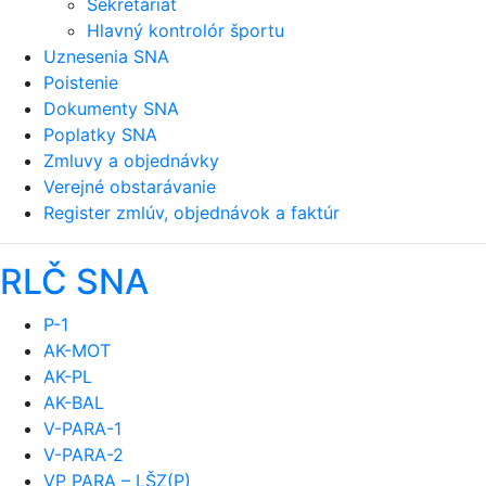
Sekretariát
Hlavný kontrolór športu
Uznesenia SNA
Poistenie
Dokumenty SNA
Poplatky SNA
Zmluvy a objednávky
Verejné obstarávanie
Register zmlúv, objednávok a faktúr
RLČ SNA
P-1
AK-MOT
AK-PL
AK-BAL
V-PARA-1
V-PARA-2
VP PARA – LŠZ(P)