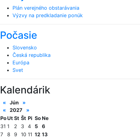
Plán verejného obstarávania
Výzvy na predkladanie ponúk
Počasie
Slovensko
Česká republika
Európa
Svet
Kalendárik
«
Jún
»
«
2027
»
Po
Ut
St
Št
Pi
So
Ne
31
1
2
3
4
5
6
7
8
9
10
11
12
13