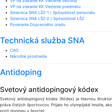
VP na získanie KK Vlečenie vetroňa
VP na získanie KK Vlečenie predmetu
Smernica SNA LŠZ-1 / Spôsobilosť personálu
Smernica SNA LŠZ-2 / Spôsobilosť LŠZ
Poverenie Dopravného úradu
Technická služba SNA
CAO
Národné prostredie
Antidoping
Svetový antidopingový kódex
Svetový antidopingový kódex (Kódex) je hlavnou štruktúr
práva čistých športovcov. Prijalo ho olympijské hnutie, 
proti dopingu v športe).