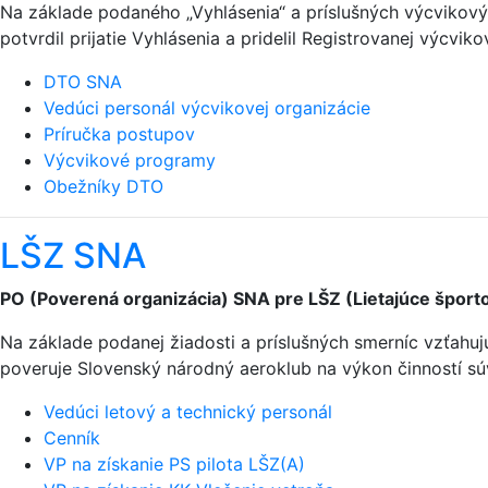
Na základe podaného „Vyhlásenia“ a príslušných výcviko
potvrdil prijatie Vyhlásenia a pridelil Registrovanej výcvik
DTO SNA
Vedúci personál výcvikovej organizácie
Príručka postupov
Výcvikové programy
Obežníky DTO
LŠZ SNA
PO (Poverená organizácia) SNA pre LŠZ (Lietajúce športo
Na základe podanej žiadosti a príslušných smerníc vzťahu
poveruje Slovenský národný aeroklub na výkon činností sú
Vedúci letový a technický personál
Cenník
VP na získanie PS pilota LŠZ(A)