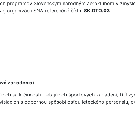
vých programov Slovenským národným aeroklubom v zmysle 
ovej organizácii SNA referenčné číslo:
SK.DTO.03
vé zariadenia)
júcich sa k činnosti Lietajúcich športových zariadení, DÚ
visiacich s odbornou spôsobilosťou leteckého personálu, o