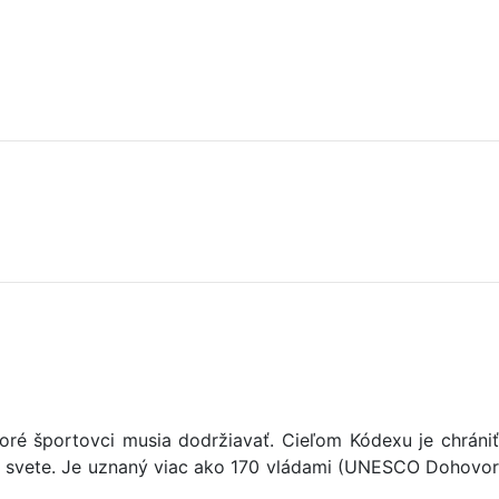
oré športovci musia dodržiavať. Cieľom Kódexu je chrániť
lom svete. Je uznaný viac ako 170 vládami (UNESCO Dohovor