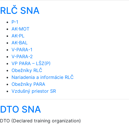
RLČ SNA
P-1
AK-MOT
AK-PL
AK-BAL
V-PARA-1
V-PARA-2
VP PARA – LŠZ(P)
Obežníky RLČ
Nariadenia a informácie RLČ
Obežníky PARA
Vzdušný priestor SR
DTO SNA
DTO (Declared training organization)