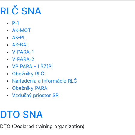
RLČ SNA
P-1
AK-MOT
AK-PL
AK-BAL
V-PARA-1
V-PARA-2
VP PARA – LŠZ(P)
Obežníky RLČ
Nariadenia a informácie RLČ
Obežníky PARA
Vzdušný priestor SR
DTO SNA
DTO (Declared training organization)