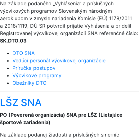
Na základe podaného „Vyhlásenia“ a príslušných
výcvikových programov Slovenským národným
aeroklubom v zmysle nariadenia Komisie (EÚ) 1178/2011
a 2018/1119, DÚ SR potvrdil prijatie Vyhlásenia a pridelil
Registrovanej výcvikovej organizácii SNA referenčné číslo:
SK.DTO.03
DTO SNA
Vedúci personál výcvikovej organizácie
Príručka postupov
Výcvikové programy
Obežníky DTO
LŠZ SNA
PO (Poverená organizácia) SNA pre LŠZ (Lietajúce
športové zariadenia)
Na základe podanej žiadosti a príslušných smerníc