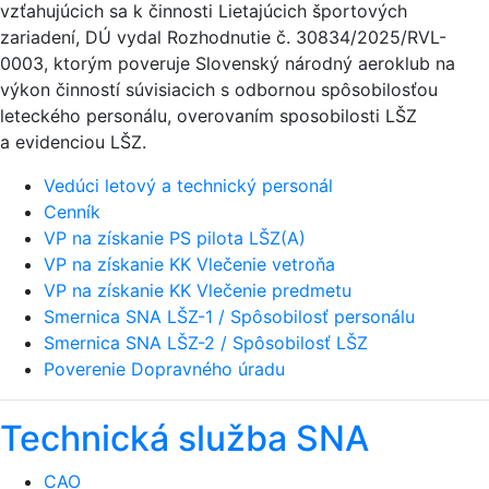
vzťahujúcich sa k činnosti Lietajúcich športových
zariadení, DÚ vydal Rozhodnutie č. 30834/2025/RVL-
0003, ktorým poveruje Slovenský národný aeroklub na
výkon činností súvisiacich s odbornou spôsobilosťou
leteckého personálu, overovaním sposobilosti LŠZ
a evidenciou LŠZ.
Vedúci letový a technický personál
Cenník
VP na získanie PS pilota LŠZ(A)
VP na získanie KK Vlečenie vetroňa
VP na získanie KK Vlečenie predmetu
Smernica SNA LŠZ-1 / Spôsobilosť personálu
Smernica SNA LŠZ-2 / Spôsobilosť LŠZ
Poverenie Dopravného úradu
Technická služba SNA
CAO