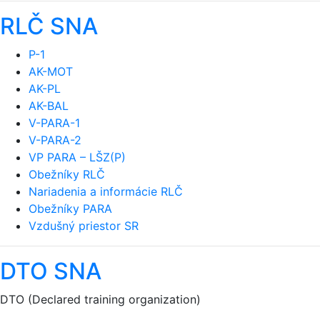
RLČ SNA
P-1
AK-MOT
AK-PL
AK-BAL
V-PARA-1
V-PARA-2
VP PARA – LŠZ(P)
Obežníky RLČ
Nariadenia a informácie RLČ
Obežníky PARA
Vzdušný priestor SR
DTO SNA
DTO (Declared training organization)