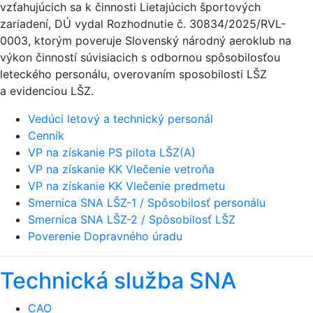
vzťahujúcich sa k činnosti Lietajúcich športových
zariadení, DÚ vydal Rozhodnutie č. 30834/2025/RVL-
0003, ktorým poveruje Slovenský národný aeroklub na
výkon činností súvisiacich s odbornou spôsobilosťou
leteckého personálu, overovaním sposobilosti LŠZ
a evidenciou LŠZ.
Vedúci letový a technický personál
Cenník
VP na získanie PS pilota LŠZ(A)
VP na získanie KK Vlečenie vetroňa
VP na získanie KK Vlečenie predmetu
Smernica SNA LŠZ-1 / Spôsobilosť personálu
Smernica SNA LŠZ-2 / Spôsobilosť LŠZ
Poverenie Dopravného úradu
Technická služba SNA
CAO