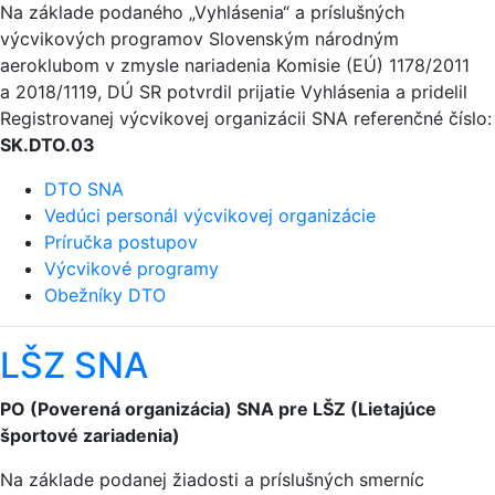
Na základe podaného „Vyhlásenia“ a príslušných
výcvikových programov Slovenským národným
aeroklubom v zmysle nariadenia Komisie (EÚ) 1178/2011
a 2018/1119, DÚ SR potvrdil prijatie Vyhlásenia a pridelil
Registrovanej výcvikovej organizácii SNA referenčné číslo:
SK.DTO.03
DTO SNA
Vedúci personál výcvikovej organizácie
Príručka postupov
Výcvikové programy
Obežníky DTO
LŠZ SNA
PO (Poverená organizácia) SNA pre LŠZ (Lietajúce
športové zariadenia)
Na základe podanej žiadosti a príslušných smerníc