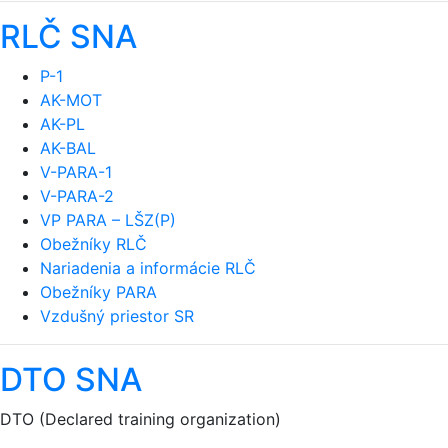
RLČ SNA
P-1
AK-MOT
AK-PL
AK-BAL
V-PARA-1
V-PARA-2
VP PARA – LŠZ(P)
Obežníky RLČ
Nariadenia a informácie RLČ
Obežníky PARA
Vzdušný priestor SR
DTO SNA
DTO (Declared training organization)