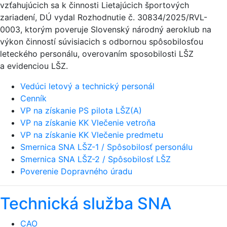
vzťahujúcich sa k činnosti Lietajúcich športových
zariadení, DÚ vydal Rozhodnutie č. 30834/2025/RVL-
0003, ktorým poveruje Slovenský národný aeroklub na
výkon činností súvisiacich s odbornou spôsobilosťou
leteckého personálu, overovaním sposobilosti LŠZ
a evidenciou LŠZ.
Vedúci letový a technický personál
Cenník
VP na získanie PS pilota LŠZ(A)
VP na získanie KK Vlečenie vetroňa
VP na získanie KK Vlečenie predmetu
Smernica SNA LŠZ-1 / Spôsobilosť personálu
Smernica SNA LŠZ-2 / Spôsobilosť LŠZ
Poverenie Dopravného úradu
Technická služba SNA
CAO