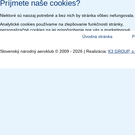
Príjmete naše cookies?
Niektoré sú naozaj potrebné a bez nich by stránka vôbec nefungovala.
Analytické cookies používame na zlepšovanie funkčnosti stránky,
personalizačné cookies na jej prispôsobenie pre vás a marketingové
cookies na zobrazenie relevantnej reklamy.
Veľmi by nám pomohlo,
Úvodná stránka
P
keby sme mohli používať všetky tieto cookies.
Nastavenie
Len potrebné
Prijať všetko
Slovenský národný aeroklub © 2009 - 2026 | Realizácia:
K3 GROUP, s.r