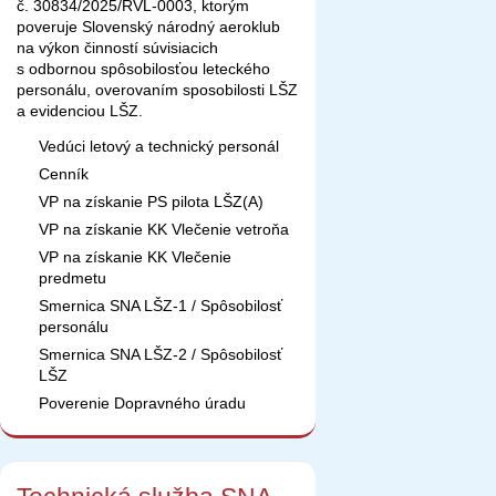
č. 30834/2025/RVL-0003, ktorým
poveruje Slovenský národný aeroklub
na výkon činností súvisiacich
s odbornou spôsobilosťou leteckého
personálu, overovaním sposobilosti LŠZ
a evidenciou LŠZ.
Vedúci letový a technický personál
Cenník
VP na získanie PS pilota LŠZ(A)
VP na získanie KK Vlečenie vetroňa
VP na získanie KK Vlečenie
predmetu
Smernica SNA LŠZ-1 / Spôsobilosť
personálu
Smernica SNA LŠZ-2 / Spôsobilosť
LŠZ
Poverenie Dopravného úradu