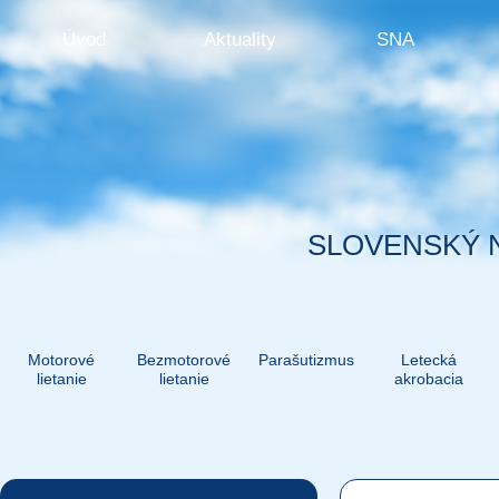
Úvod
Aktuality
SNA
SLOVENSKÝ 
Motorové
Bezmotorové
Parašutizmus
Letecká
lietanie
lietanie
akrobacia