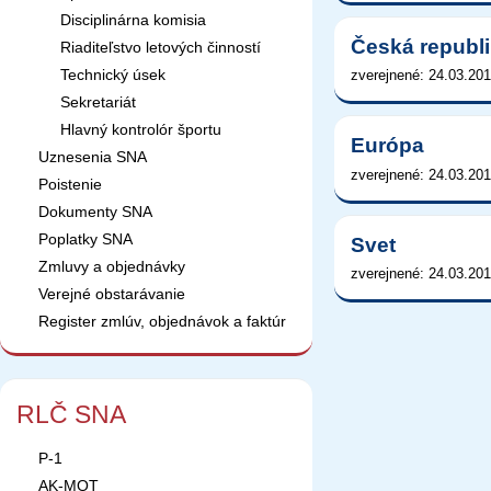
Disciplinárna komisia
Česká republ
Riaditeľstvo letových činností
Technický úsek
zverejnené: 24.03.201
Sekretariát
Hlavný kontrolór športu
Európa
Uznesenia SNA
zverejnené: 24.03.201
Poistenie
Dokumenty SNA
Poplatky SNA
Svet
Zmluvy a objednávky
zverejnené: 24.03.201
Verejné obstarávanie
Register zmlúv, objednávok a faktúr
RLČ SNA
P-1
AK-MOT