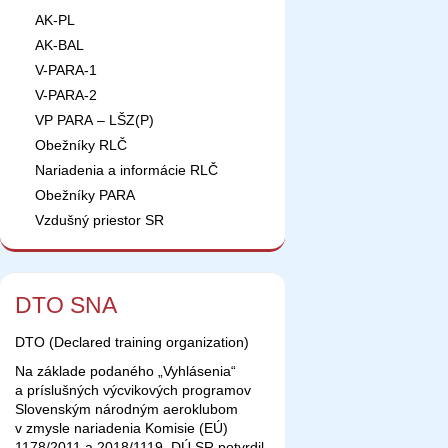
AK-PL
AK-BAL
V-PARA-1
V-PARA-2
VP PARA – LŠZ(P)
Obežníky RLČ
Nariadenia a informácie RLČ
Obežníky PARA
Vzdušný priestor SR
DTO SNA
DTO (Declared training organization)
Na základe podaného „Vyhlásenia“
a príslušných výcvikových programov
Slovenským národným aeroklubom
v zmysle nariadenia Komisie (EÚ)
1178/2011 a 2018/1119, DÚ SR potvrdil