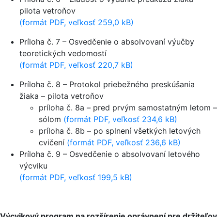
pilota vetroňov
(formát PDF, veľkosť 259,0 kB)
Príloha č. 7 – Osvedčenie o absolvovaní výučby
teoretických vedomostí
(formát PDF, veľkosť 220,7 kB)
Príloha č. 8 – Protokol priebežného preskúšania
žiaka – pilota vetroňov
príloha č. 8a – pred prvým samostatným letom –
sólom
(formát PDF, veľkosť 234,6 kB)
príloha č. 8b – po splnení všetkých letových
cvičení
(formát PDF, veľkosť 236,6 kB)
Príloha č. 9 – Osvedčenie o absolvovaní letového
výcviku
(formát PDF, veľkosť 199,5 kB)
Výcvikový program na rozšírenie oprávnení pre držiteľov