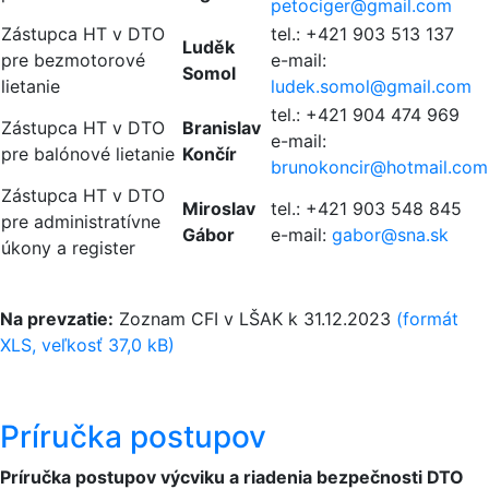
petociger@
gmail.com
Zástupca HT v DTO
tel.: +421 903 513 137
Luděk
pre bezmotorové
e-mail:
Somol
lietanie
ludek.somol@
gmail.com
tel.: +421 904 474 969
Zástupca HT v DTO
Branislav
e-mail:
pre balónové lietanie
Končír
brunokoncir@
hotmail.com
Zástupca HT v DTO
Miroslav
tel.: +421 903 548 845
pre administratívne
Gábor
e-mail:
gabor@
sna.sk
úkony a register
Na prevzatie:
Zoznam CFI v LŠAK k 31.12.2023
(formát
XLS, veľkosť 37,0 kB)
Príručka postupov
Príručka postupov výcviku a riadenia bezpečnosti DTO