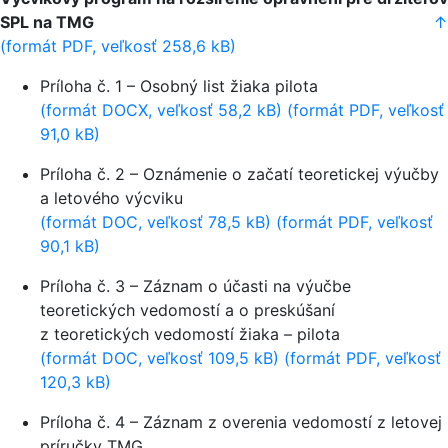
SPL na TMG
↑
(formát PDF, veľkosť 258,6 kB)
Príloha č. 1 – Osobný list žiaka pilota
(formát DOCX, veľkosť 58,2 kB)
(formát PDF, veľkosť
91,0 kB)
Príloha č. 2 – Oznámenie o začatí teoretickej výučby
a letového výcviku
(formát DOC, veľkosť 78,5 kB)
(formát PDF, veľkosť
90,1 kB)
Príloha č. 3 – Záznam o účasti na výučbe
teoretických vedomostí a o preskúšaní
z teoretických vedomostí žiaka – pilota
(formát DOC, veľkosť 109,5 kB)
(formát PDF, veľkosť
120,3 kB)
Príloha č. 4 – Záznam z overenia vedomostí z letovej
príručky TMG