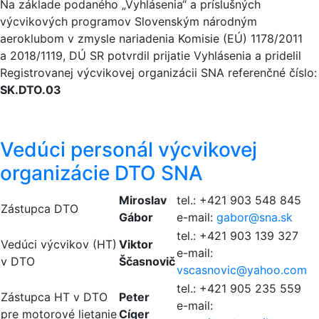
Na základe podaného „Vyhlásenia“ a príslušných
výcvikových programov Slovenským národným
aeroklubom v zmysle nariadenia Komisie (EÚ) 1178/2011
a 2018/1119, DÚ SR potvrdil prijatie Vyhlásenia a pridelil
Registrovanej výcvikovej organizácii SNA referenčné číslo:
SK.DTO.03
Vedúci personál výcvikovej
organizácie DTO SNA
Miroslav
tel.: +421 903 548 845
Zástupca DTO
Gábor
e-mail:
gabor@
sna.sk
tel.: +421 903 139 327
Vedúci výcvikov (HT)
Viktor
e-mail:
v DTO
Ščasnovič
vscasnovic@
yahoo.com
tel.: +421 905 235 559
Zástupca HT v DTO
Peter
e-mail:
pre motorové lietanie
Cíger