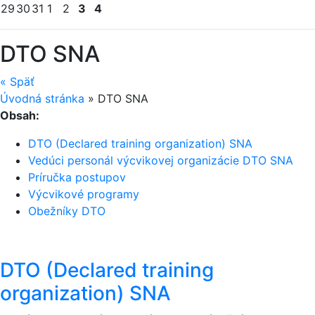
29
30
31
1
2
3
4
DTO SNA
«
Späť
Úvodná stránka
»
DTO SNA
Obsah:
DTO (Declared training organization) SNA
Vedúci personál výcvikovej organizácie DTO SNA
Príručka postupov
Výcvikové programy
Obežníky DTO
DTO (Declared training
organization) SNA