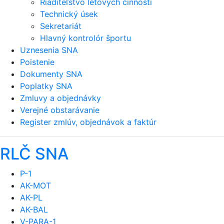
Riaditeľstvo letových činností
Technický úsek
Sekretariát
Hlavný kontrolór športu
Uznesenia SNA
Poistenie
Dokumenty SNA
Poplatky SNA
Zmluvy a objednávky
Verejné obstarávanie
Register zmlúv, objednávok a faktúr
RLČ SNA
P-1
AK-MOT
AK-PL
AK-BAL
V-PARA-1