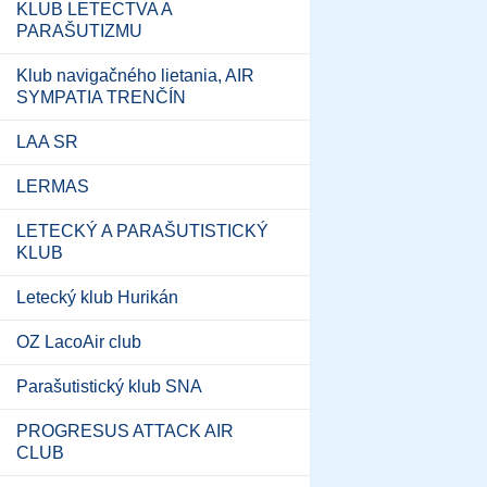
KLUB LETECTVA A
PARAŠUTIZMU
Klub navigačného lietania, AIR
SYMPATIA TRENČÍN
LAA SR
LERMAS
LETECKÝ A PARAŠUTISTICKÝ
KLUB
Letecký klub Hurikán
OZ LacoAir club
Parašutistický klub SNA
PROGRESUS ATTACK AIR
CLUB