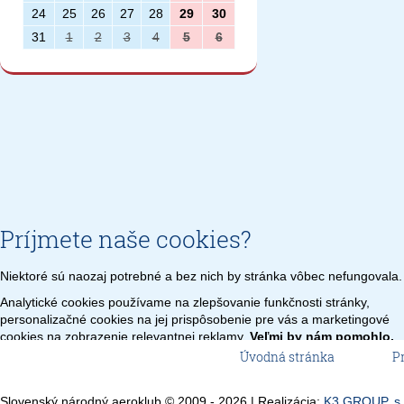
24
25
26
27
28
29
30
31
1
2
3
4
5
6
Príjmete naše cookies?
Niektoré sú naozaj potrebné a bez nich by stránka vôbec nefungovala.
Analytické cookies používame na zlepšovanie funkčnosti stránky,
personalizačné cookies na jej prispôsobenie pre vás a marketingové
cookies na zobrazenie relevantnej reklamy.
Veľmi by nám pomohlo,
keby sme mohli používať všetky tieto cookies.
Úvodná stránka
P
Nastavenie
Len potrebné
Prijať všetko
Slovenský národný aeroklub © 2009 - 2026 | Realizácia:
K3 GROUP, s.r