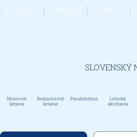
Úvod
Aktuality
SNA
SLOVENSKÝ 
Motorové
Bezmotorové
Parašutizmus
Letecká
lietanie
lietanie
akrobacia