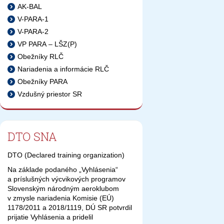
AK-BAL
V-PARA-1
V-PARA-2
VP PARA – LŠZ(P)
Obežníky RLČ
Nariadenia a informácie RLČ
Obežníky PARA
Vzdušný priestor SR
DTO SNA
DTO (Declared training organization)
Na základe podaného „Vyhlásenia“
a príslušných výcvikových programov
Slovenským národným aeroklubom
v zmysle nariadenia Komisie (EÚ)
1178/2011 a 2018/1119, DÚ SR potvrdil
prijatie Vyhlásenia a pridelil