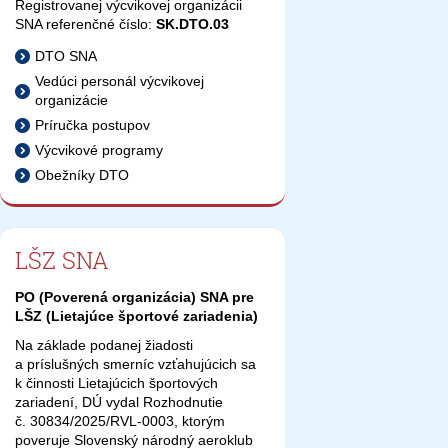
Registrovanej výcvikovej organizácii
SNA referenčné číslo:
SK.DTO.03
DTO SNA
Vedúci personál výcvikovej
organizácie
Príručka postupov
Výcvikové programy
Obežníky DTO
LŠZ SNA
PO (Poverená organizácia) SNA pre
LŠZ (Lietajúce športové zariadenia)
Na základe podanej žiadosti
a príslušných smerníc vzťahujúcich sa
k činnosti Lietajúcich športových
zariadení, DÚ vydal Rozhodnutie
č. 30834/2025/RVL-0003, ktorým
poveruje Slovenský národný aeroklub