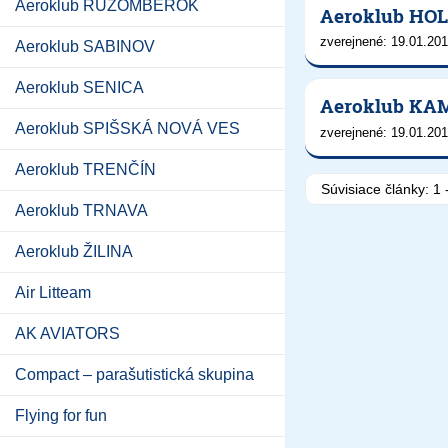
Aeroklub RUŽOMBEROK
Aeroklub HOL
zverejnené: 19.01.201
Aeroklub SABINOV
Aeroklub SENICA
Aeroklub KAM
Aeroklub SPIŠSKÁ NOVÁ VES
zverejnené: 19.01.201
Aeroklub TRENČÍN
Súvisiace články:
1 
Aeroklub TRNAVA
Aeroklub ŽILINA
Air Litteam
AK AVIATORS
Compact – parašutistická skupina
Flying for fun