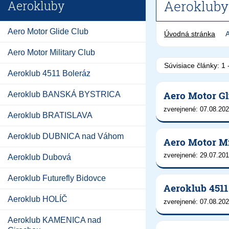
Aerokluby
Aerokluby
Aero Motor Glide Club
Úvodná stránka
A
Aero Motor Military Club
Súvisiace články:
1 
Aeroklub 4511 Boleráz
Aero Motor Gl
Aeroklub BANSKÁ BYSTRICA
zverejnené: 07.08.202
Aeroklub BRATISLAVA
Aeroklub DUBNICA nad Váhom
Aero Motor Mi
zverejnené: 29.07.201
Aeroklub Dubová
Aeroklub Futurefly Bidovce
Aeroklub 4511
Aeroklub HOLÍČ
zverejnené: 07.08.202
Aeroklub KAMENICA nad