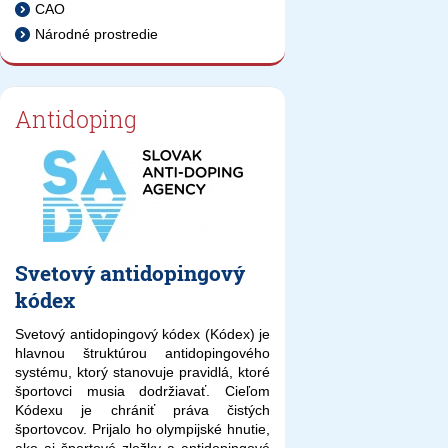
CAO
Národné prostredie
Antidoping
Svetový antidopingový
kódex
Svetový antidopingový kódex (Kódex) je
hlavnou štruktúrou antidopingového
systému, ktorý stanovuje pravidlá, ktoré
športovci musia dodržiavať. Cieľom
Kódexu je chrániť práva čistých
športovcov. Prijalo ho olympijské hnutie,
ako aj športové zložky a antidopingové